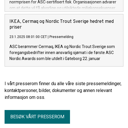
normprisen for ASC-sertifisert fisk. Organisasjonen advarer
om at dette vil få alvorlige og utilsiktede miljøkonsekvenser
for norsk oppdrettsnæring.
IKEA, Cermaq og Nordic Trout Sverige hedret med
priser
23.1.2025 08:01:00 CET
|
Pressemelding
ASC berømmer Cermaq, IKEA og Nordic Trout Sverige som
foregangsbedrifter innen ansvarlig sjømat i de første ASC
Nordic Awards som ble utdelt i Gøteborg 22. januar
I vårt presserom finner du alle våre siste pressemeldinger,
kontaktpersoner, bilder, dokumenter og annen relevant
informasjon om oss.
BESØK VÅRT PRESSEROM