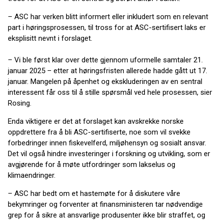
– ASC har verken blitt informert eller inkludert som en relevant
part i høringsprosessen, til tross for at ASC-sertifisert laks er
eksplisitt nevnt i forslaget.
– Vi ble først klar over dette gjennom uformelle samtaler 21.
januar 2025 – etter at høringsfristen allerede hadde gått ut 17.
januar. Mangelen på åpenhet og ekskluderingen av en sentral
interessent får oss til å stille spørsmål ved hele prosessen, sier
Rosing.
Enda viktigere er det at forslaget kan avskrekke norske
oppdrettere fra å bli ASC-sertifiserte, noe som vil svekke
forbedringer innen fiskevelferd, miljøhensyn og sosialt ansvar.
Det vil også hindre investeringer i forskning og utvikling, som er
avgjørende for å møte utfordringer som lakselus og
klimaendringer.
– ASC har bedt om et hastemøte for å diskutere våre
bekymringer og forventer at finansministeren tar nødvendige
grep for å sikre at ansvarlige produsenter ikke blir straffet, og