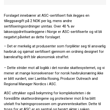
Forslaget innebærer at ASC-sertifisert fisk ilegges en
tilleggsavgift på 2 NOK per kg, mens andre
sertifiseringsordninger unntas. Over 40 % av
lakseoppdrettsanleggene i Norge er ASC-sertifiserte og vil bli
negativt påvirket av dette forslaget.
– Det er merkelig at produsenter som forplikter seg til ansvarlig
havbruk og sjømat sertifisert gjennom en ordning designet for
bærekraftig drift blir økonomisk straffet.
– Dette strider mot all logikk i det norske skattesystemet, og vi
mener at mange konsekvenser for norsk havbruksnæring ikke
er blitt vurdert, sier Laetitia Rosing, Producer Outreach and
Regional Manager Nordics i ASC.
ASC uttrykker også bekymring for kompleksiteten i de
foreslåtte skatteordningene og protesterer mot å ha blitt
utelatt fra høringsprosessen om grunnrenteskatten. Dette til
tross for at ASC er en sentral og berørt aktør i saken.