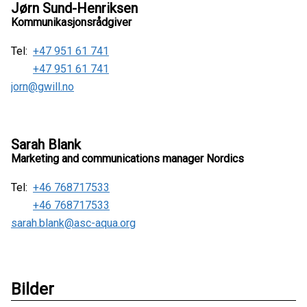
Jørn Sund-Henriksen
Kommunikasjonsrådgiver
Tel:
+47 951 61 741
+47 951 61 741
jorn@gwill.no
Sarah Blank
Marketing and communications manager Nordics
Tel:
+46 768717533
+46 768717533
sarah.blank@asc-aqua.org
Bilder