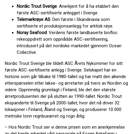
Nordic Trout Sverige
: Anerkjent for å ha etablert den
første ASC-sertifiserte anlegget i Sverige.
Telemarkrøye AS
: Den første i Skandinavia som
sertifiserte et produksjonsanlegg for arktisk røye.
Noray Seafood
: Verdens første landbaserte biofloc
rekeoppdrett som oppnådde ASC-sertifisering,
introdusert på det nordiske markedet gjennom Ocean
Collective.
Nordic Trout Sverige ble tildelt ASC Årets Nykommer for sitt
første ASC-sertifiserte anlegg i Sverige. Selskapet har en
historie som går tilbake til 1980-tallet og har møtt den økende
etterspørselen etter lakse- og ørretarter på tvers av Norden og
videre. Opprinnelig grunnlagt i Finland, ble det den største
ørretprodusenten der på slutten av 1990-tallet. Nordic Trout
ekspanderte til Sverige på 2000-tallet, hvor det nå driver 32
lokasjoner i Finland, Åland og Sverige, og produserer 10 000
metriske tonn regnbueørret og rogn årlig.
– Hos Nordic Trout ser vi denne prisen som en anerkjennelse
av det harde arbeidet vårt personale på Foxen fiskefarm i