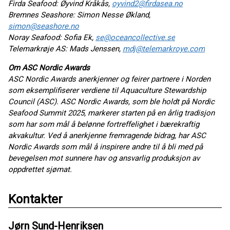
Firda Seafood: Øyvind Kråkås,
oyvind2@firdasea.no
Bremnes Seashore: Simon Nesse Økland,
simon@seashore.no
Noray Seafood: Sofia Ek,
se@oceancollective.se
Telemarkrøje AS: Mads Jenssen,
mdj@telemarkroye.com
Om ASC Nordic Awards
ASC Nordic Awards anerkjenner og feirer partnere i Norden
som eksemplifiserer verdiene til Aquaculture Stewardship
Council (ASC). ASC Nordic Awards, som ble holdt på Nordic
Seafood Summit 2025, markerer starten på en årlig tradisjon
som har som mål å belønne fortreffelighet i bærekraftig
akvakultur. Ved å anerkjenne fremragende bidrag, har ASC
Nordic Awards som mål å inspirere andre til å bli med på
bevegelsen mot sunnere hav og ansvarlig produksjon av
oppdrettet sjømat.
Kontakter
Jørn Sund-Henriksen