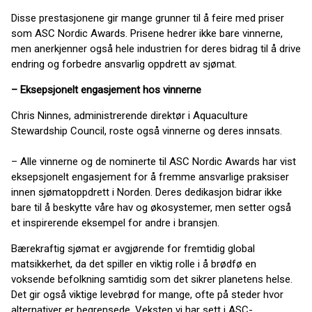
Disse prestasjonene gir mange grunner til å feire med priser
som ASC Nordic Awards. Prisene hedrer ikke bare vinnerne,
men anerkjenner også hele industrien for deres bidrag til å drive
endring og forbedre ansvarlig oppdrett av sjømat.
– Eksepsjonelt engasjement hos vinnerne
Chris Ninnes, administrerende direktør i Aquaculture
Stewardship Council, roste også vinnerne og deres innsats.
– Alle vinnerne og de nominerte til ASC Nordic Awards har vist
eksepsjonelt engasjement for å fremme ansvarlige praksiser
innen sjømatoppdrett i Norden. Deres dedikasjon bidrar ikke
bare til å beskytte våre hav og økosystemer, men setter også
et inspirerende eksempel for andre i bransjen.
Bærekraftig sjømat er avgjørende for fremtidig global
matsikkerhet, da det spiller en viktig rolle i å brødfø en
voksende befolkning samtidig som det sikrer planetens helse.
Det gir også viktige levebrød for mange, ofte på steder hvor
alternativer er begrensede. Veksten vi har sett i ASC-