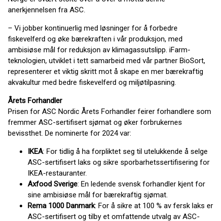
anerkjennelsen fra ASC.
– Vi jobber kontinuerlig med løsninger for å forbedre
fiskevelferd og øke bærekraften i vår produksjon, med
ambisiøse mål for reduksjon av klimagassutslipp. iFarm-
teknologien, utviklet i tett samarbeid med vår partner BioSort,
representerer et viktig skritt mot å skape en mer bærekraftig
akvakultur med bedre fiskevelferd og miljøtilpasning.
Årets Forhandler
Prisen for ASC Nordic Årets Forhandler feirer forhandlere som
fremmer ASC-sertifisert sjømat og øker forbrukernes
bevissthet. De nominerte for 2024 var:
IKEA
: For tidlig å ha forpliktet seg til utelukkende å selge
ASC-sertifisert laks og sikre sporbarhetssertifisering for
IKEA-restauranter.
Axfood Sverige
: En ledende svensk forhandler kjent for
sine ambisiøse mål for bærekraftig sjømat.
Rema 1000 Danmark
: For å sikre at 100 % av fersk laks er
ASC-sertifisert og tilby et omfattende utvalg av ASC-