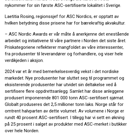
nykommer for sin første ASC-sertifiserte lokalitet i Sverige.
Laetitia Rosing, regionssjef for ASC Nordics, er opptatt av
hvilken betydning disse prisene har for bærekraftig akvakultur.
– ASC Nordic Awards er vår måte å anerkjenne det enestående
arbeidet og initiativene til våre partnere i Norden det siste året.
Priskategoriene reflekterer mangfoldet av våre interessenter,
fra produsenter til leverandører og forhandlere, og viser hele
verdikjeden i aksjon.
2024 var et år med bemerkelsesverdig vekst i det nordiske
markedet. Nye produsenter har sluttet seg til programmet og
eksisterende produsenter har utvidet sin deltakelse ved å
sertifisere flere oppdrettsanlegg. Samlet har disse anleggene
produsert imponerende 801 000 tonn ASC-sertifisert sjømat.
Globalt produseres det 2,5 millioner tonn laks. Norge står for
omtrent halvparten av dette volumet. Av volumene i Norge er
rundt 40 prosent ASC-sertifisert. I tillegg har vi sett en økning
på 25 prosent i salget av produkter med ASC-merket i butikker
over hele Norden.