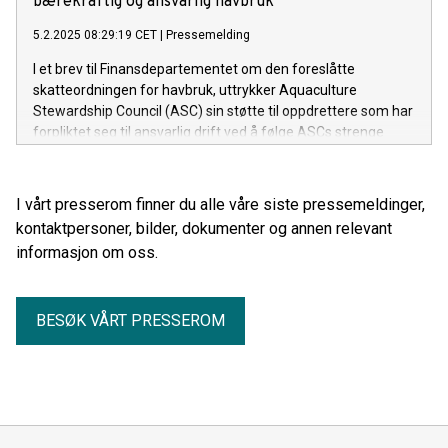
bærekraftig og ansvarlig havbruk
5.2.2025 08:29:19 CET
|
Pressemelding
I et brev til Finansdepartementet om den foreslåtte
skatteordningen for havbruk, uttrykker Aquaculture
Stewardship Council (ASC) sin støtte til oppdrettere som har
forpliktet seg til ansvarlig drift ved å følge ASCs strenge
standarder.
I vårt presserom finner du alle våre siste pressemeldinger,
kontaktpersoner, bilder, dokumenter og annen relevant
informasjon om oss.
BESØK VÅRT PRESSEROM