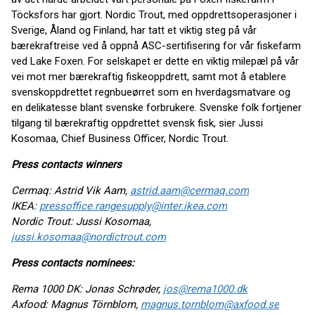
Töcksfors har gjort. Nordic Trout, med oppdrettsoperasjoner i
Sverige, Åland og Finland, har tatt et viktig steg på vår
bærekraftreise ved å oppnå ASC-sertifisering for vår fiskefarm
ved Lake Foxen. For selskapet er dette en viktig milepæl på vår
vei mot mer bærekraftig fiskeoppdrett, samt mot å etablere
svenskoppdrettet regnbueørret som en hverdagsmatvare og
en delikatesse blant svenske forbrukere. Svenske folk fortjener
tilgang til bærekraftig oppdrettet svensk fisk, sier Jussi
Kosomaa, Chief Business Officer, Nordic Trout.
Press contacts winners
Cermaq: Astrid Vik Aam,
astrid.aam@cermaq.com
IKEA:
pressoffice.rangesupply@inter.ikea.com
Nordic Trout: Jussi Kosomaa,
jussi.kosomaa@nordictrout.com
Press contacts nominees:
Rema 1000 DK: Jonas Schrøder,
jos@rema1000.dk
Axfood: Magnus Törnblom,
magnus.tornblom@axfood.se