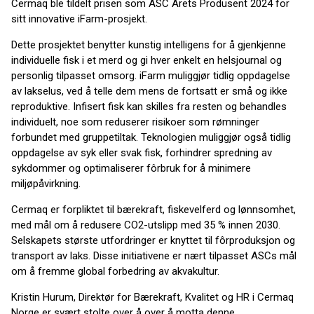
Cermaq ble tildelt prisen som ASC Årets Produsent 2024 for
sitt innovative iFarm-prosjekt.
Dette prosjektet benytter kunstig intelligens for å gjenkjenne
individuelle fisk i et merd og gi hver enkelt en helsjournal og
personlig tilpasset omsorg. iFarm muliggjør tidlig oppdagelse
av lakselus, ved å telle dem mens de fortsatt er små og ikke
reproduktive. Infisert fisk kan skilles fra resten og behandles
individuelt, noe som reduserer risikoer som rømninger
forbundet med gruppetiltak. Teknologien muliggjør også tidlig
oppdagelse av syk eller svak fisk, forhindrer spredning av
sykdommer og optimaliserer fôrbruk for å minimere
miljøpåvirkning.
Cermaq er forpliktet til bærekraft, fiskevelferd og lønnsomhet,
med mål om å redusere CO2-utslipp med 35 % innen 2030.
Selskapets største utfordringer er knyttet til fôrproduksjon og
transport av laks. Disse initiativene er nært tilpasset ASCs mål
om å fremme global forbedring av akvakultur.
Kristin Hurum, Direktør for Bærekraft, Kvalitet og HR i Cermaq
Norge er svært stolte over å
over å motta denne