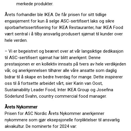
merkede produkter.
Årets forhandler ble IKEA. De får prisen for sitt tidlige
engasjement for kun å selge ASC-sertifisert laks og sikre
sporbarhetssertifisering for IKEA Restauranter, har IKEA Food
vært sentral i å tilby ansvarlig produsert sjømat til kunder over
hele verden.
– Vi er begeistret og beæret over at vår langsiktige dedikasjon
til ASC-sertifisert sjømat har blitt anerkjent. Denne
prestasjonen er en kollektiv innsats på tvers av hele verdikjeden
vår, og anerkjennelsen tilhører alle våre ansatte som daglig
bidrar til å skape en bedre hverdag for mange. Dette inspirerer
oss til å fortsette arbeidet vårt, sier Karin van Oost,
Sustainability Leader Food, Inter IKEA Group og Josefina
Söderlund Svahn, country commercial food manager.
Årets Nykommer
Prisen for ASC Nordic Årets Nykommer anerkjenner
nykommere som gjør eksepsjonelle forpliktelser til ansvarlig
akvakultur. De nominerte for 2024 var: