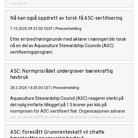
oppdrett.
Nå kan også oppdrett av torsk få ASC-sertifisering
7.10.2025 09:22:00 CEST
|
Pressemelding
Etter en bred høringsrunde med aktører i næringen blir torsk
nå en del av Aquaculture Stewardship Councils (ASC)
sertifiseringsprogram.
ASC: Normprisrådet undergraver bærekraftig
havbruk
28.2.2025 14:35:00 CET
|
Pressemelding
Aquaculture Stewardship Council (ASC) reagerer sterkt på
det nylig innførte tillegget på 1.5 kroner per kilo på
normprisen for ASC-sertifisert fisk. Organisasjonen advarer
om at dette vil få alvorlige og utilsiktede miljøkonsekvenser
for norsk oppdrettsnæring.
ASC: Foreslått Grunnrenteskatt vil straffe