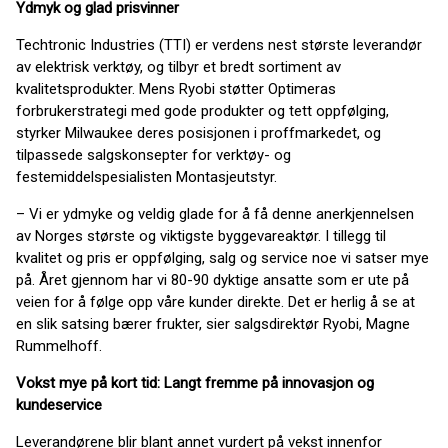
Ydmyk og glad prisvinner
Techtronic Industries (TTI) er verdens nest største leverandør
av elektrisk verktøy, og tilbyr et bredt sortiment av
kvalitetsprodukter. Mens Ryobi støtter Optimeras
forbrukerstrategi med gode produkter og tett oppfølging,
styrker Milwaukee deres posisjonen i proffmarkedet, og
tilpassede salgskonsepter for verktøy- og
festemiddelspesialisten Montasjeutstyr.
– Vi er ydmyke og veldig glade for å få denne anerkjennelsen
av Norges største og viktigste byggevareaktør. I tillegg til
kvalitet og pris er oppfølging, salg og service noe vi satser mye
på. Året gjennom har vi 80-90 dyktige ansatte som er ute på
veien for å følge opp våre kunder direkte. Det er herlig å se at
en slik satsing bærer frukter, sier salgsdirektør Ryobi, Magne
Rummelhoff.
Vokst mye på kort tid: Langt fremme på innovasjon og
kundeservice
Leverandørene blir blant annet vurdert på vekst innenfor