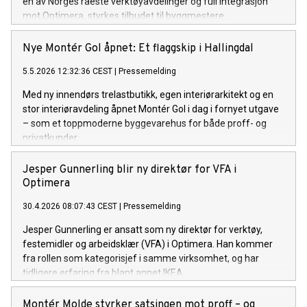
en av Norges råeste verktøyavdelinger og full integrasjon
mot Optimera, styrkes tilbudet til byggmestere,
entreprenører og håndverkere i Oslo sør kraftig.
Nye Montér Gol åpnet: Et flaggskip i Hallingdal
5.5.2026 12:32:36 CEST
|
Pressemelding
Med ny innendørs trelastbutikk, egen interiørarkitekt og en
stor interiøravdeling åpnet Montér Gol i dag i fornyet utgave
– som et toppmoderne byggevarehus for både proff- og
privatkunder.
Jesper Gunnerling blir ny direktør for VFA i
Optimera
30.4.2026 08:07:43 CEST
|
Pressemelding
Jesper Gunnerling er ansatt som ny direktør for verktøy,
festemidler og arbeidsklær (VFA) i Optimera. Han kommer
fra rollen som kategorisjef i samme virksomhet, og har
tidligere erfaring fra blant annet IKEA.
Montér Molde styrker satsingen mot proff – og