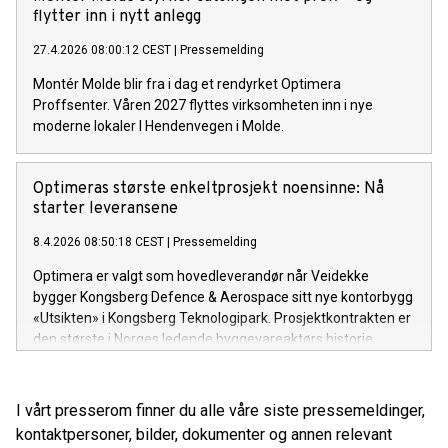
flytter inn i nytt anlegg
27.4.2026 08:00:12 CEST
|
Pressemelding
Montér Molde blir fra i dag et rendyrket Optimera
Proffsenter. Våren 2027 flyttes virksomheten inn i nye
moderne lokaler I Hendenvegen i Molde.
Optimeras største enkeltprosjekt noensinne: Nå
starter leveransene
8.4.2026 08:50:18 CEST
|
Pressemelding
Optimera er valgt som hovedleverandør når Veidekke
bygger Kongsberg Defence & Aerospace sitt nye kontorbygg
«Utsikten» i Kongsberg Teknologipark. Prosjektkontrakten er
den største i Norges ledende byggevareaktørs historie.
I vårt presserom finner du alle våre siste pressemeldinger,
kontaktpersoner, bilder, dokumenter og annen relevant