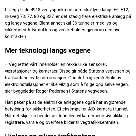
I tillegg til de 4913 veglyspunktene som skal lyse langs E6, E12,
riksveg 73, 77, 80 og 827, er det stadig flere elektriske anlegg på
og langs vegene. Blant annet skal 36 tunneler med lys og
sikkerhetsutstyr driftes og vedlikeholdes gjennom den nye
kontrakten.
Mer teknologi langs vegene
– Vegnettet vårt inneholder en rekke ulike sensorer,
værstasjoner og kameraer. Disse gir både Statens vegvesen og
trafikantene nyttig informasjon. God drift og vedlikehold av
elektroinstallasjoner er like viktig som å følge opp selve vegen,
sier byggeleder Roger Pedersen i Statens vegvesen.
Han peker på at de elektriske anleggene også har avgjørende
betydning for sikkerheten. Et eksempel er AID-kamera i tunnel.
Når det skjer en hendelse i tunnelen vil kameraene øyeblikkelig
registrere, varsle og overføre bilder til vegtrafikksentralen.