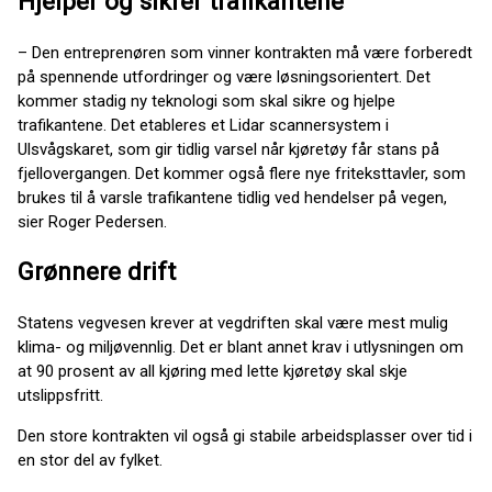
Hjelper og sikrer trafikantene
– Den entreprenøren som vinner kontrakten må være forberedt
på spennende utfordringer og være løsningsorientert. Det
kommer stadig ny teknologi som skal sikre og hjelpe
trafikantene. Det etableres et Lidar scannersystem i
Ulsvågskaret, som gir tidlig varsel når kjøretøy får stans på
fjellovergangen. Det kommer også flere nye friteksttavler, som
brukes til å varsle trafikantene tidlig ved hendelser på vegen,
sier Roger Pedersen.
Grønnere drift
Statens vegvesen krever at vegdriften skal være mest mulig
klima- og miljøvennlig. Det er blant annet krav i utlysningen om
at 90 prosent av all kjøring med lette kjøretøy skal skje
utslippsfritt.
Den store kontrakten vil også gi stabile arbeidsplasser over tid i
en stor del av fylket.