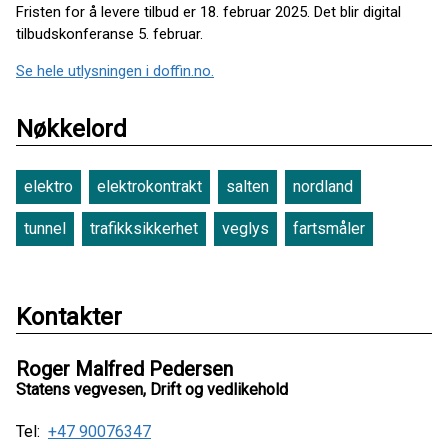
Fristen for å levere tilbud er 18. februar 2025. Det blir digital
tilbudskonferanse 5. februar.
Se hele utlysningen i doffin.no.
Nøkkelord
elektro
elektrokontrakt
salten
nordland
tunnel
trafikksikkerhet
veglys
fartsmåler
Kontakter
Roger Malfred Pedersen
Statens vegvesen, Drift og vedlikehold
Tel:
+47 90076347