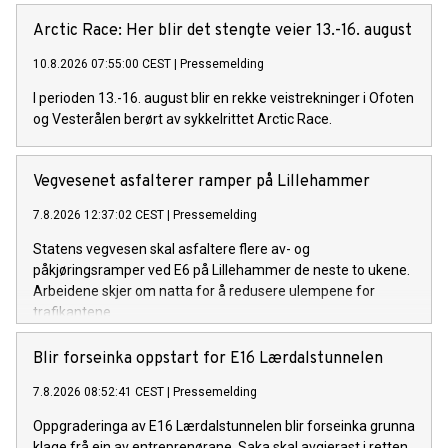
Arctic Race: Her blir det stengte veier 13.-16. august
10.8.2026 07:55:00 CEST
|
Pressemelding
I perioden 13.-16. august blir en rekke veistrekninger i Ofoten
og Vesterålen berørt av sykkelrittet Arctic Race.
Vegvesenet asfalterer ramper på Lillehammer
7.8.2026 12:37:02 CEST
|
Pressemelding
Statens vegvesen skal asfaltere flere av- og
påkjøringsramper ved E6 på Lillehammer de neste to ukene.
Arbeidene skjer om natta for å redusere ulempene for
trafikantene.
Blir forseinka oppstart for E16 Lærdalstunnelen
7.8.2026 08:52:41 CEST
|
Pressemelding
Oppgraderinga av E16 Lærdalstunnelen blir forseinka grunna
klage frå ein av entreprenørane. Saka skal avgjerast i retten