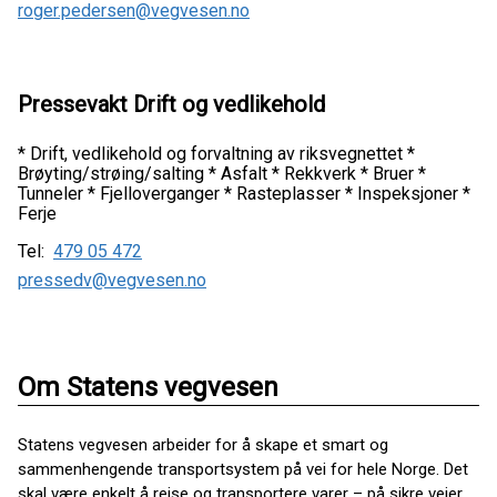
roger.pedersen@vegvesen.no
Pressevakt Drift og vedlikehold
* Drift, vedlikehold og forvaltning av riksvegnettet *
Brøyting/strøing/salting * Asfalt * Rekkverk * Bruer *
Tunneler * Fjelloverganger * Rasteplasser * Inspeksjoner *
Ferje
Tel:
479 05 472
pressedv@vegvesen.no
Om Statens vegvesen
Statens vegvesen arbeider for å skape et smart og
sammenhengende transportsystem på vei for hele Norge. Det
skal være enkelt å reise og transportere varer – på sikre veier