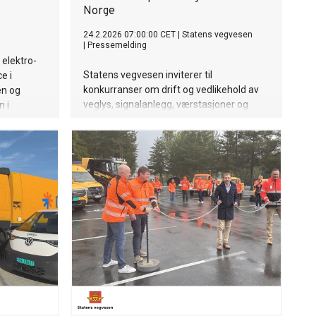
Norge
24.2.2026 07:00:00 CET
|
Statens vegvesen
|
Pressemelding
 elektro-
Statens vegvesen inviterer til
e i
konkurranser om drift og vedlikehold av
en og
veglys, signalanlegg, værstasjoner og
n i
andre elektriske anlegg på riksvegene i
rdi på 21
Trøndelag og Møre og Romsdal.