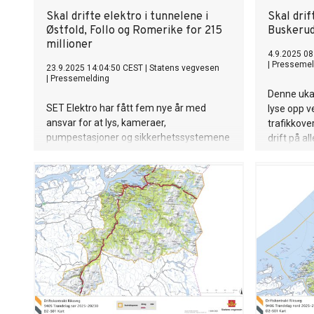
Skal drifte elektro i tunnelene i
Skal drif
Østfold, Follo og Romerike for 215
Buskerud
millioner
4.9.2025 08
|
Pressemel
23.9.2025 14:04:50 CEST
|
Statens vegvesen
|
Pressemelding
Denne uka
SET Elektro har fått fem nye år med
lyse opp v
ansvar for at lys, kameraer,
trafikkove
pumpestasjoner og sikkerhetssystemene
drift på al
fungerer som de skal i riksvegtunnelene i
Buskerud.
Østfold og deler av Akershus.