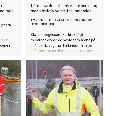
re
1,5 milliarder til bedre, grønnere og
ologi i
mer effektiv vegdrift i Innlandet
1.9.2025 13:41:06 CEST
|
Statens vegvesen
|
Pressemelding
egvesen
Statens vegvesen skal bruke 1,5
er en
milliarder kroner de neste fem årene på
egene i
drift av riksvegene i Innlandet. Tre nye
driftskontrakter skal gi tryggere veger,
mindre utslipp og smartere vinterdrift i
samarbeid med lokale aktører.
Oppstarten av kontraktene ble markret
på Norsk vegmuseum 1. september.