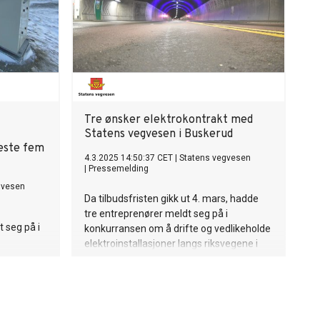
Tre ønsker elektrokontrakt med
Statens vegvesen i Buskerud
neste fem
4.3.2025 14:50:37 CET
|
Statens vegvesen
|
Pressemelding
gvesen
Da tilbudsfristen gikk ut 4. mars, hadde
tre entreprenører meldt seg på i
 seg på i
konkurransen om å drifte og vedlikeholde
elektroinstallasjoner langs riksvegene i
vegene i
Buskerud.
ut 5. mars.