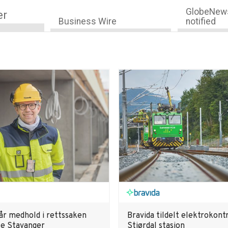
GlobeNews
er
Business Wire
notified
får medhold i rettssaken
Bravida tildelt elektrokont
e Stavanger
Stjørdal stasjon