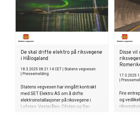
De skal drifte elektro på riksvegene
Disse vil
i Hålogaland
riksvegen
Romerik
18.3.2025 08:21:14 CET
|
Statens vegvesen
|
Pressemelding
17.3.2025 1
|
Pressemel
Statens vegvesen har inngått kontrakt
Fire entrep
med SET Elektro AS om å drifte
og vedlikeh
elektroinstallasjoner på riksvegene i
riksvegtun
Lofoten, Vesterålen, Ofoten og Sør-
Romerike.
Troms.