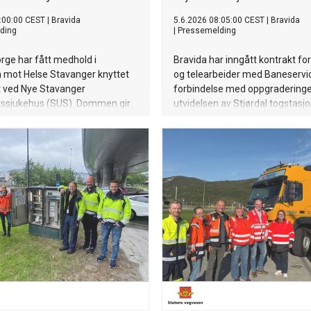
:00:00 CEST
|
Bravida
5.6.2026 08:05:00 CEST
|
Bravida
ding
|
Pressemelding
rge har fått medhold i
Bravida har inngått kontrakt for
n mot Helse Stavanger knyttet
og telearbeider med Baneservic
et ved Nye Stavanger
forbindelse med oppgradering
etssjukehus (SUS). Dommen gir
utvidelsen av Stjørdal togstasjo
ngtet avklaring i en omfattende
Trøndelag. Kontrakten har en ve
g tvist.
millioner kroner.