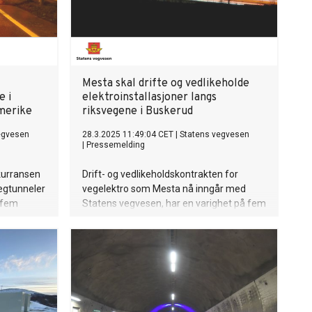
Mesta skal drifte og vedlikeholde
e i
elektroinstallasjoner langs
omerike
riksvegene i Buskerud
egvesen
28.3.2025 11:49:04 CET
|
Statens vegvesen
|
Pressemelding
kurransen
Drift- og vedlikeholdskontrakten for
vegtunneler
vegelektro som Mesta nå inngår med
 fem
Statens vegvesen, har en varighet på fem
år og omfatter riksvegnettet i Buskerud
og E134 i Asker.