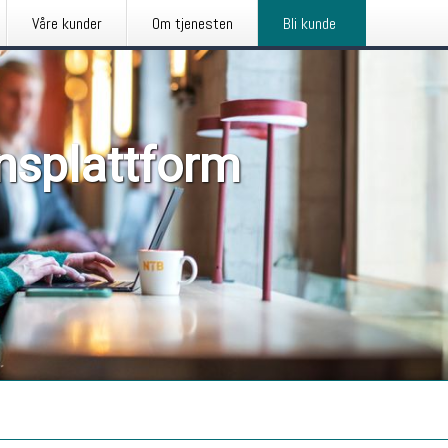
Våre kunder
Om tjenesten
Bli kunde
nsplattform