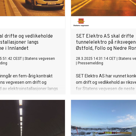
l drifte og vedlikeholde
SET Elektro AS skal drifte
stallasjoner langs
tunnelelektro på riksvegen
e i Innlandet
Østfold, Follo og Nedre R
5:51:42 CEST
|
Statens vegvesen
28.3.2025 14:31:14 CET
|
Statens v
ding
|
Pressemelding
inngår en fem-årig kontrakt
SET Elektro AS har vunnet kon
ns vegvesen om drift og
om drift og vedlikehold av riks
d av elektroinstallasjoner langs
for Statens vegvesen de neste
uropavegene i Innlandet samt
årene.
rike.