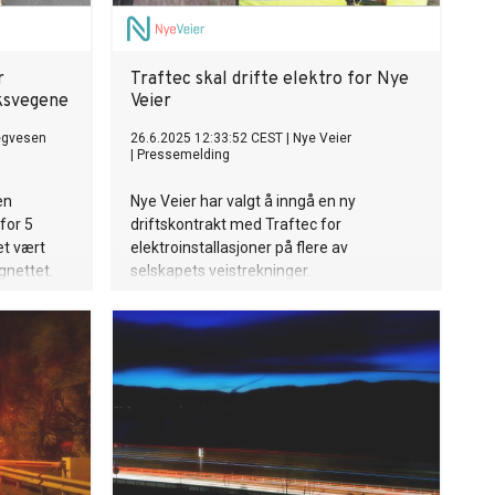
r
Traftec skal drifte elektro for Nye
iksvegene
Veier
egvesen
26.6.2025 12:33:52 CEST
|
Nye Veier
|
Pressemelding
en
Nye Veier har valgt å inngå en ny
for 5
driftskontrakt med Traftec for
det vært
elektroinstallasjoner på flere av
gnettet.
selskapets veistrekninger.