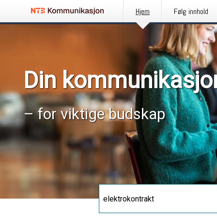
Hjem
Følg innhold
Din kommunikasjo
– for viktige budskap