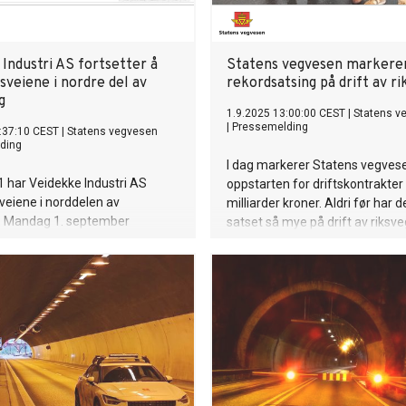
Industri AS fortsetter å
Statens vegvesen markere
ksveiene i nordre del av
rekordsatsing på drift av r
g
1.9.2025 13:00:00 CEST
|
Statens v
|
Pressemelding
:37:10 CEST
|
Statens vegvesen
ding
I dag markerer Statens vegves
 har Veidekke Industri AS
oppstarten for driftskontrakter 
sveiene i norddelen av
milliarder kroner. Aldri før har 
. Mandag 1. september
satset så mye på drift av riksve
ppstart av ny kontrakt.