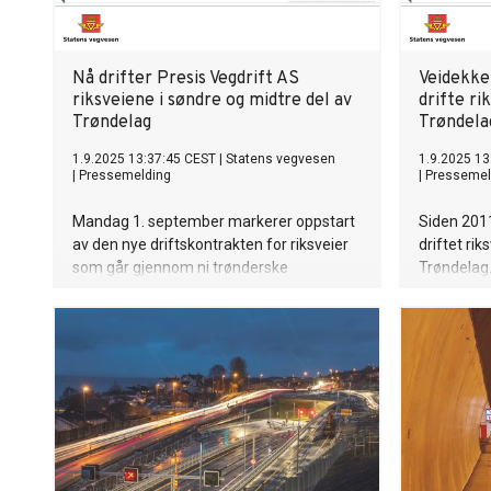
Nå drifter Presis Vegdrift AS
Veidekke 
riksveiene i søndre og midtre del av
drifte ri
Trøndelag
Trøndela
1.9.2025 13:37:45 CEST
|
Statens vegvesen
1.9.2025 13
|
Pressemelding
|
Pressemel
Mandag 1. september markerer oppstart
Siden 2011
av den nye driftskontrakten for riksveier
driftet rik
som går gjennom ni trønderske
Trøndelag
kommuner med til sammen 310.000
markerer o
innbyggere.