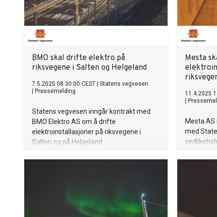
BMO skal drifte elektro på
Mesta ska
riksvegene i Salten og Helgeland
elektroin
riksvegen
7.5.2025 08:30:00 CEST
|
Statens vegvesen
|
Pressemelding
11.4.2025 1
|
Pressemel
Statens vegvesen inngår kontrakt med
Mesta AS 
BMO Elektro AS om å drifte
med State
elektroinstallasjoner på riksvegene i
vedlikehol
Salten og på Helgeland.
riks- og e
Øvre Rome