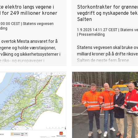
te elektro langs vegene i
Storkontrakter for grønne
 for 249 millioner kroner
vegdrift og nyskapende tekn
Salten
:00:00 CEST
|
Statens vegvesen
ding
1.9.2025 14:11:27 CEST
|
Statens v
|
Pressemelding
 overtok Mesta ansvaret for å
Statens vegvesen skal bruke ov
egene og holde værstasjoner,
milliard kroner på å drifte riksv
rvåking og sikkerhetssystemer i
Salten de neste fem årene.
le riks- og europaveger i