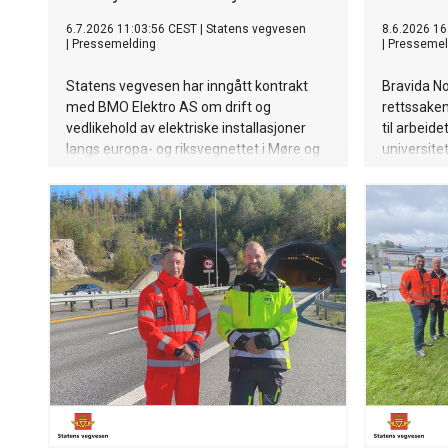
6.7.2026 11:03:56 CEST
|
Statens vegvesen
8.6.2026 16
|
Pressemelding
|
Pressemel
Statens vegvesen har inngått kontrakt
Bravida No
med BMO Elektro AS om drift og
rettssake
vedlikehold av elektriske installasjoner
til arbeid
langs europa- og riksvegnettet i Møre og
universit
Romsdal.
en etterle
og langvari