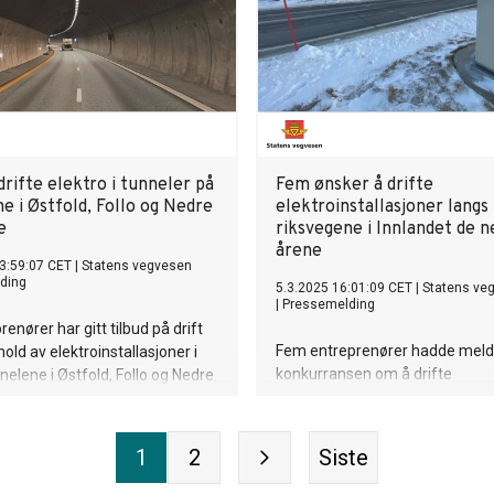
 drifte elektro i tunneler på
Fem ønsker å drifte
e i Østfold, Follo og Nedre
elektroinstallasjoner langs
e
riksvegene i Innlandet de 
årene
3:59:07 CET
|
Statens vegvesen
ding
5.3.2025 16:01:09 CET
|
Statens ve
|
Pressemelding
renører har gitt tilbud på drift
Fem entreprenører hadde meldt
old av elektroinstallasjoner i
konkurransen om å drifte
nelene i Østfold, Follo og Nedre
elektroinstallasjoner langs riks
Innlandet da tilbudsfristen gikk 
1
2
Siste