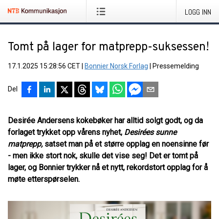
LOGG INN
Tomt på lager for matprepp-suksessen!
17.1.2025 15:28:56 CET
|
Bonnier Norsk Forlag
|
Pressemelding
Del
Desirée Andersens kokebøker har alltid solgt godt, og da
forlaget trykket opp vårens nyhet,
Desirées
sunne
matprepp,
satset man på et større opplag en noensinne før
- men ikke stort nok, skulle det vise seg! Det er tomt på
lager, og Bonnier trykker nå et nytt, rekordstort opplag for å
møte etterspørselen.