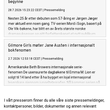
begynne
28.7.2026 15:23:22 CEST
|
Pressemelding
Nesten 25 år etter debuten som 57-åring er Jørgen Jæger
mer aktuell enn noen gang. TV-serien Mord i Sogn, basert på
Ole Vik-bøkene, har blitt en av årets største norske
dramasuksesser og gitt forfatterskapet et nytt publikum
både i Norge og internasjonalt. Onsdag 29. juli fyller han 80
år.
Gilmore Girls møter Jane Austen i internasjonalt
bokfenomen
2.7.2026 12:53:18 CEST
|
Pressemelding
Amerikanske Beth Browers internasjonale serie-
fenomen De usensurerte dagbøkene til Emma M. Lion er
solgt til 14 land etter å ha bygget en lojal internasjonal
leserskare gjennom jungeltelegrafen. Nå kommer serien på
norsk før den britiske utgivelsen.
I vårt presserom finner du alle våre siste pressemeldinger,
kontaktpersoner, bilder, dokumenter og annen relevant