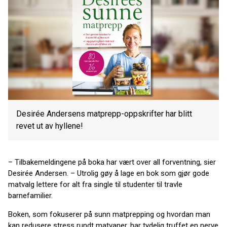
Desirée Andersens matprepp-oppskrifter har blitt
revet ut av hyllene!
– Tilbakemeldingene på boka har vært over all forventning, sier
Desirée Andersen. – Utrolig gøy å lage en bok som gjør gode
matvalg lettere for alt fra single til studenter til travle
barnefamilier.
Boken, som fokuserer på sunn matprepping og hvordan man
kan redusere stress rundt matvaner, har tydelig truffet en nerve