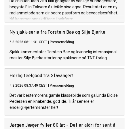
Da chihuahuaen Zita fikk gnagsår av vanlige hundegensere,
begynte Elin Takvam å utvikle sine egne. Resultatet er en ny
raglanmetode som gir bedre passform og bevegelsesfrihet.
Nå kommer oppskriftene i bokform.
Ny sjakk-serie fra Torstein Bae og Silje Bjerke
6.8.2026 08:11:31 CEST
|
Pressemelding
Sjakk-kommentator Torstein Bae og kvinnelig internasjonal
mester Silje Bjerke starter ny sjakkserie på TNT-forlag.
Herlig feelgood fra Stavanger!
4.8.2026 08:37:49 CEST
|
Pressemelding
Det var bestemorens gamle klassebilde som ga Linda Eloise
Pedersen en knakende, god idé. Ti år senere er
endelig Hjertemønster her!
Jørgen Jæger fyller 80 år: – Det er aldri for sent å