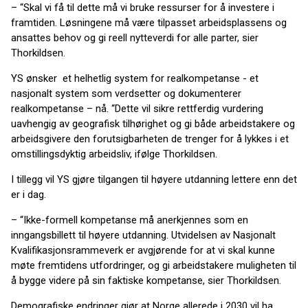
– “Skal vi få til dette må vi bruke ressurser for å investere i
framtiden. Løsningene må være tilpasset arbeidsplassens og
ansattes behov og gi reell nytteverdi for alle parter, sier
Thorkildsen.
YS ønsker et helhetlig system for realkompetanse - et
nasjonalt system som verdsetter og dokumenterer
realkompetanse – nå. “Dette vil sikre rettferdig vurdering
uavhengig av geografisk tilhørighet og gi både arbeidstakere og
arbeidsgivere den forutsigbarheten de trenger for å lykkes i et
omstillingsdyktig arbeidsliv, ifølge Thorkildsen.
I tillegg vil YS gjøre tilgangen til høyere utdanning lettere enn det
er i dag.
– “Ikke-formell kompetanse må anerkjennes som en
inngangsbillett til høyere utdanning. Utvidelsen av Nasjonalt
Kvalifikasjonsrammeverk er avgjørende for at vi skal kunne
møte fremtidens utfordringer, og gi arbeidstakere muligheten til
å bygge videre på sin faktiske kompetanse, sier Thorkildsen.
Demografiske endringer gjør at Norge allerede i 2030 vil ha