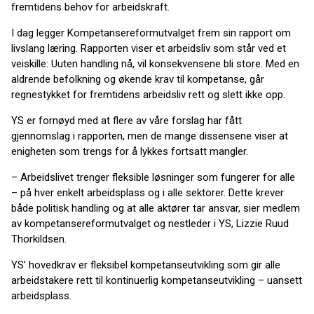
fremtidens behov for arbeidskraft.
I dag legger Kompetansereformutvalget frem sin rapport om
livslang læring. Rapporten viser et arbeidsliv som står ved et
veiskille: Uuten handling nå, vil konsekvensene bli store. Med en
aldrende befolkning og økende krav til kompetanse, går
regnestykket for fremtidens arbeidsliv rett og slett ikke opp.
YS er fornøyd med at flere av våre forslag har fått
gjennomslag i rapporten, men de mange dissensene viser at
enigheten som trengs for å lykkes fortsatt mangler.
– Arbeidslivet trenger fleksible løsninger som fungerer for alle
– på hver enkelt arbeidsplass og i alle sektorer. Dette krever
både politisk handling og at alle aktører tar ansvar, sier medlem
av kompetansereformutvalget og nestleder i YS, Lizzie Ruud
Thorkildsen.
YS’ hovedkrav er fleksibel kompetanseutvikling som gir alle
arbeidstakere rett til kontinuerlig kompetanseutvikling – uansett
arbeidsplass.