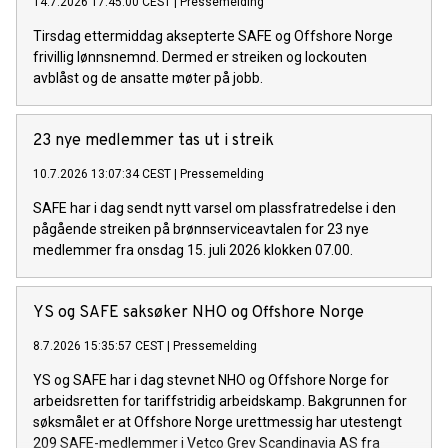
14.7.2026 17:45:00 CEST
|
Pressemelding
Tirsdag ettermiddag aksepterte SAFE og Offshore Norge
frivillig lønnsnemnd. Dermed er streiken og lockouten
avblåst og de ansatte møter på jobb.
23 nye medlemmer tas ut i streik
10.7.2026 13:07:34 CEST
|
Pressemelding
SAFE har i dag sendt nytt varsel om plassfratredelse i den
pågående streiken på brønnserviceavtalen for 23 nye
medlemmer fra onsdag 15. juli 2026 klokken 07.00.
YS og SAFE saksøker NHO og Offshore Norge
8.7.2026 15:35:57 CEST
|
Pressemelding
YS og SAFE har i dag stevnet NHO og Offshore Norge for
arbeidsretten for tariffstridig arbeidskamp. Bakgrunnen for
søksmålet er at Offshore Norge urettmessig har utestengt
209 SAFE-medlemmer i Vetco Grey Scandinavia AS fra