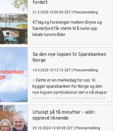
fordelt
21.3.2025 10:00:00 CET
|
Pressemelding
47 lag og foreninger mellom Bryne og
Sandefjord får støtte til å ruste opp
lokale turområder.
Se den nye logoen til Sparebanken
Norge
14.3.2025 10:12:15 CET
|
Pressemelding
– Dette er en merkedag for oss. Vi
bygger sparebanken for Norge og den
nye logoen symboliserer det vi nå skaper
sammen: en hyperlokal sparebank med
nasjonal kraft, sier Jan Erik Kjerpeseth,
som blir konsernsjef i Sparebanken
Utsolgt på få minutter – aldri
Norge.
opplevd liknende
29.10.2024 13:00:09 CET
|
Pressemelding