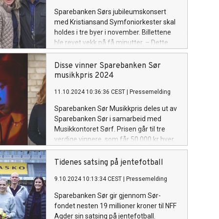
Sparebanken Sørs jubileumskonsert
med Kristiansand Symfoniorkester skal
holdes i tre byer i november. Billettene
ble revet vekk på få minutter. – Dette
må være ny rekord, sier Rita Torvik,
ansvarlig for konsertene i Sparebanken
Disse vinner Sparebanken Sør
Sør i samarbeid med Kilden.
musikkpris 2024
11.10.2024 10:36:36 CEST
|
Pressemelding
Sparebanken Sør Musikkpris deles ut av
Sparebanken Sør i samarbeid med
Musikkontoret Sørf. Prisen går til tre
verdige vinnere, som får 50.000 kr hver.
Tidenes satsing på jentefotball
9.10.2024 10:13:34 CEST
|
Pressemelding
Sparebanken Sør gir gjennom Sør-
fondet nesten 19 millioner kroner til NFF
Agder sin satsing på jentefotball.