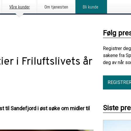
Våre kunder
Om tjenesten
Bli kunde
Følg pre
Registrer deg
sakene fra Sp
ier i Friluftslivets år
deg av når so
REGISTRE
Siste pr
st til Sandefjord i øst søke om midler til