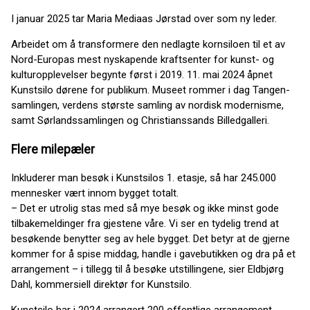
I januar 2025 tar Maria Mediaas Jørstad over som ny leder.
Arbeidet om å transformere den nedlagte kornsiloen til et av
Nord-Europas mest nyskapende kraftsenter for kunst- og
kulturopplevelser begynte først i 2019. 11. mai 2024 åpnet
Kunstsilo dørene for publikum. Museet rommer i dag Tangen-
samlingen, verdens største samling av nordisk modernisme,
samt Sørlandssamlingen og Christianssands Billedgalleri.
Flere milepæler
Inkluderer man besøk i Kunstsilos 1. etasje, så har 245.000
mennesker vært innom bygget totalt.
– Det er utrolig stas med så mye besøk og ikke minst gode
tilbakemeldinger fra gjestene våre. Vi ser en tydelig trend at
besøkende benytter seg av hele bygget. Det betyr at de gjerne
kommer for å spise middag, handle i gavebutikken og dra på et
arrangement – i tillegg til å besøke utstillingene, sier Eldbjørg
Dahl, kommersiell direktør for Kunstsilo.