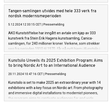
hennes tidligere produksjon.
Tangen-samlingen utvides med hele 333 verk fra
nordisk modernismeperioden
5.12.2024 12:33:15 CET
|
Pressemelding
AKO Kunststiftelse har inngått en avtale om kjøp av 333
kunstverk fra Stein Erik Hagens kunstsamling, Canica-
samlingen, for 240 millioner kroner. Verkene, som strekker
seg fra perioden 1910 til 1970, får nå nytt hjem i Kunstsilo i
Kristiansand som del av Tangen-samlingen, som er verdens
største samling av nordisk modernisme.
Kunstsilo Unveils its 2025 Exhibition Program: Aims
to bring Nordic Art to an International Audience
20.11.2024 10:47:16 CET
|
Pressemelding
Kunstsilo is set to make 2025 an extraordinary year with 14
exhibitions with a key focus on Nordic art. From photography
and immersive digital installations to modernist pioneers,
the program aims to captivate audiences far and wide.