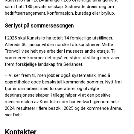
Kunstsilo har i 2024 arrangert 200 offentlige arrangement,
samt hatt 180 private selskap. Sistnevnte dreier seg om
bedriftsarrangement, konfirmasjon, bursdag eller bryllup.
Ser lyst på sommersesongen
I 2025 skal Kunstsilo ha totalt 14 forskjellige utstillinger.
Allerede 30. januar vil den norske fotokunstneren Mette
Tronvoll vise helt nye arbeider i museets andre etasje. Til
sommeren kommer det også en større utstilling som viser
frem forskjellige landskap fra Sørlandet.
– Vi ser frem til, men jobber også systematisk, med å
opprettholde gode besøkstall kommende sommer. Nytt fra i
fjor er samarbeid med turoperatører og utvalgte
destinasjonsselskaper. I tillegg håper vi at den positive
medieomtalen av Kunstsilo som har vedvart gjennom hele
2024, resulterer i flere besøk i 2025 og de kommende årene,
sier Dahl.
Kontakter