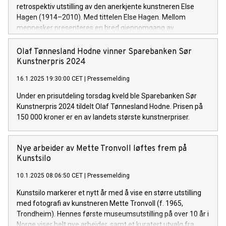
retrospektiv utstilling av den anerkjente kunstneren Else
Hagen (1914–2010). Med tittelen Else Hagen. Mellom
mennesker presenteres en bred gjennomgang av
kunstnerskapet hennes, med et spesielt fokus på malerier
fra 1940- og 50-årene, samt grafiske verk og
Olaf Tønnesland Hodne vinner Sparebanken Sør
materialarbeider.
Kunstnerpris 2024
16.1.2025 19:30:00 CET
|
Pressemelding
Under en prisutdeling torsdag kveld ble Sparebanken Sør
Kunstnerpris 2024 tildelt Olaf Tønnesland Hodne. Prisen på
150 000 kroner er en av landets største kunstnerpriser.
Nye arbeider av Mette Tronvoll løftes frem på
Kunstsilo
10.1.2025 08:06:50 CET
|
Pressemelding
Kunstsilo markerer et nytt år med å vise en større utstilling
med fotografi av kunstneren Mette Tronvoll (f. 1965,
Trondheim). Hennes første museumsutstilling på over 10 år i
Norge viser helt nye arbeider, samt et kuratert utvalg fra