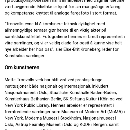
I produksjonsprosessen har samarbeidet med Dagmar Miethke
vært avgjørende. Miethke er kjent for sin mangeårige erfaring
og kompetanse knyttet til analoge fargefoto i stort format.
“Tronvolls evne til å kombinere teknisk dyktighet med
allmenngyldige temaer gjør henne til en viktig aktør på
samtidskunstfeltet. Fotografiene hennes er bredt representert i
våre samlinger, og vi er veldig glade for også å kunne vise helt
nye arbeider her hos oss”, sier Else-Brit Kroneberg, leder for
Kunstsilos samlinger.
Om kunstneren
Mette Tronvolls verk har blitt vist ved prestisjetunge
institusjoner både nasjonalt og internasjonalt, inkludert
Nasjonalmuseet i Oslo, Staatliche Kunsthalle Baden-Baden,
Künstlerhaus Bethanien Berlin, SK Stiftung Kultur i Köln og ved
New York Public Library. Hennes arbeider er representert i
fremtredende samlinger som Museum of Modern Art (MoMA) i
New York, Moderna Museet i Stockholm, Nasjonalmuseet i
Oslo, Astrup Fearnley Museet i Oslo og KODE i Bergen, samt