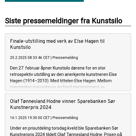
Siste pressemeldinger fra Kunstsilo
Finale-utstilling med verk av Else Hagen til
Kunstsilo
25.2.2025 08:33:46 CET
|
Pressemelding
Den 27. februar åpner Kunstsilo dørene for en stor
retrospektiv utstilling av den anerkjente kunstneren Else
Hagen (1914–2010). Med tittelen Else Hagen. Mellom
mennesker presenteres en bred gjennomgang av
kunstnerskapet hennes, med et spesielt fokus på malerier
fra 1940- og 50-årene, samt grafiske verk og
Olaf Tønnesland Hodne vinner Sparebanken Sør
materialarbeider.
Kunstnerpris 2024
16.1.2025 19:30:00 CET
|
Pressemelding
Under en prisutdeling torsdag kveld ble Sparebanken Sør
Kunstnerpris 2024 tildelt Olaf Tønnesland Hodne. Prisen på