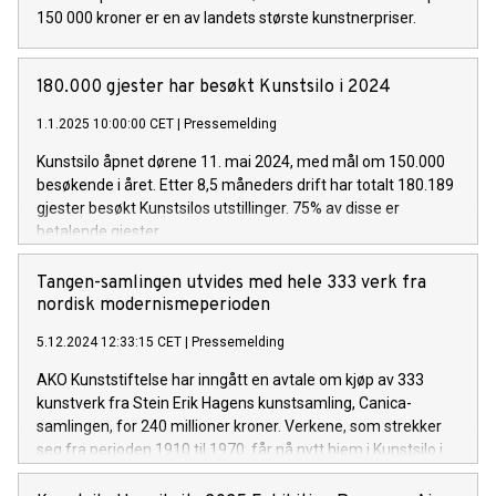
150 000 kroner er en av landets største kunstnerpriser.
180.000 gjester har besøkt Kunstsilo i 2024
1.1.2025 10:00:00 CET
|
Pressemelding
Kunstsilo åpnet dørene 11. mai 2024, med mål om 150.000
besøkende i året. Etter 8,5 måneders drift har totalt 180.189
gjester besøkt Kunstsilos utstillinger. 75% av disse er
betalende gjester.
Tangen-samlingen utvides med hele 333 verk fra
nordisk modernismeperioden
5.12.2024 12:33:15 CET
|
Pressemelding
AKO Kunststiftelse har inngått en avtale om kjøp av 333
kunstverk fra Stein Erik Hagens kunstsamling, Canica-
samlingen, for 240 millioner kroner. Verkene, som strekker
seg fra perioden 1910 til 1970, får nå nytt hjem i Kunstsilo i
Kristiansand som del av Tangen-samlingen, som er verdens
største samling av nordisk modernisme.