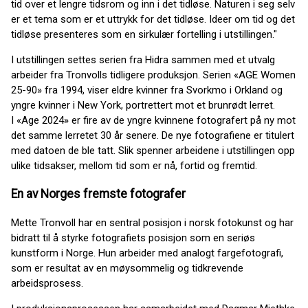
tid over et lengre tidsrom og inn i det tidløse. Naturen i seg selv
er et tema som er et uttrykk for det tidløse. Ideer om tid og det
tidløse presenteres som en sirkulær fortelling i utstillingen."
I utstillingen settes serien fra Hidra sammen med et utvalg
arbeider fra Tronvolls tidligere produksjon. Serien «AGE Women
25-90» fra 1994, viser eldre kvinner fra Svorkmo i Orkland og
yngre kvinner i New York, portrettert mot et brunrødt lerret.
I «Age 2024» er fire av de yngre kvinnene fotografert på ny mot
det samme lerretet 30 år senere. De nye fotografiene er titulert
med datoen de ble tatt. Slik spenner arbeidene i utstillingen opp
ulike tidsakser, mellom tid som er nå, fortid og fremtid.
En av Norges fremste fotografer
Mette Tronvoll har en sentral posisjon i norsk fotokunst og har
bidratt til å styrke fotografiets posisjon som en seriøs
kunstform i Norge. Hun arbeider med analogt fargefotografi,
som er resultat av en møysommelig og tidkrevende
arbeidsprosess.