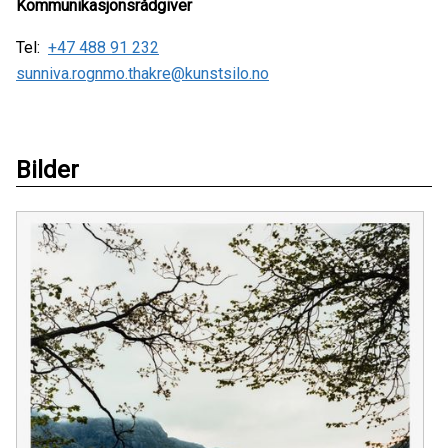
Kommunikasjonsrådgiver
Tel:
+47 488 91 232
sunniva.rognmo.thakre@kunstsilo.no
Bilder