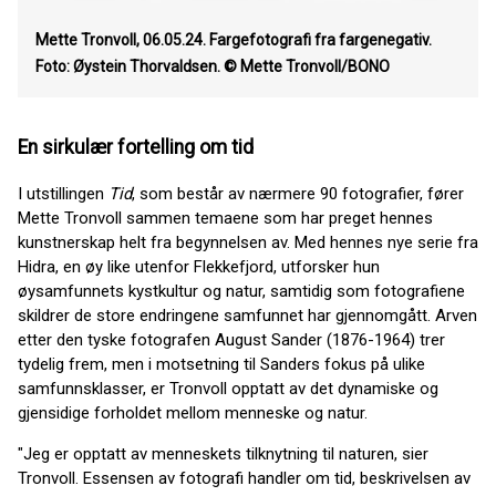
Mette Tronvoll, 06.05.24. Fargefotografi fra fargenegativ.
Foto: Øystein Thorvaldsen. © Mette Tronvoll/BONO
En sirkulær fortelling om tid
I utstillingen
Tid
, som består av nærmere 90 fotografier, fører
Mette Tronvoll sammen temaene som har preget hennes
kunstnerskap helt fra begynnelsen av. Med hennes nye serie fra
Hidra, en øy like utenfor Flekkefjord, utforsker hun
øysamfunnets kystkultur og natur, samtidig som fotografiene
skildrer de store endringene samfunnet har gjennomgått. Arven
etter den tyske fotografen August Sander (1876-1964) trer
tydelig frem, men i motsetning til Sanders fokus på ulike
samfunnsklasser, er Tronvoll opptatt av det dynamiske og
gjensidige forholdet mellom menneske og natur.
"Jeg er opptatt av menneskets tilknytning til naturen, sier
Tronvoll. Essensen av fotografi handler om tid, beskrivelsen av