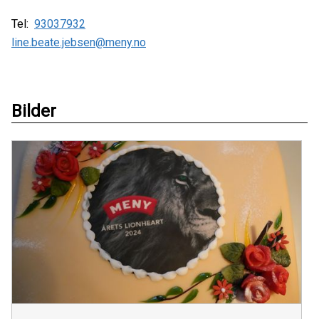
Tel:
93037932
line.beate.jebsen@meny.no
Bilder