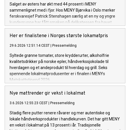
Salget av østers har økt med 44 prosent i MENY
sammenlignet med i fjor. Hos MENY Bjørvika i Oslo merker
ferskvaresjef Patrick Stenshagen særlig at en ny og yngre
kundegruppe har fått smaken på delikatessen fra havet.
Her er finalistene i Norges største lokamatpris
29.6.2026 12:51:14 CEST
|
Pressemelding
Syltede grønne tomater, store krydderurter, alkoholfrie
kvalitetsdrikker på norske epler, håndverkssjokolade til
hverdagen og et andeprodukt til hverdag og grill. Seks
spennende lokalmatprodusenter er i finalen i MENYs
Matskattstipend 2026.
Nye mattrender gir vekst i lokalmat
3.6.2026 12:55:23 CEST
|
Pressemelding
Stadig flere putter renere råvarer og mer autentiske og
lokale håndverksprodukter i handlekurven. Det har gitt MENY
en vekst i lokalmat på 13 prosent i år. Tradisjonelle