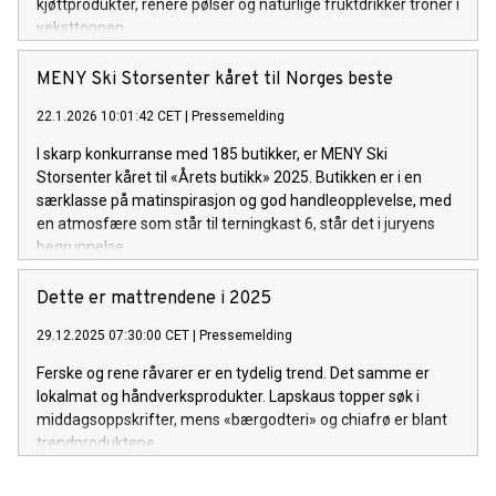
kjøttprodukter, renere pølser og naturlige fruktdrikker troner i
veksttoppen.
MENY Ski Storsenter kåret til Norges beste
22.1.2026 10:01:42 CET
|
Pressemelding
I skarp konkurranse med 185 butikker, er MENY Ski
Storsenter kåret til «Årets butikk» 2025. Butikken er i en
særklasse på matinspirasjon og god handleopplevelse, med
en atmosfære som står til terningkast 6, står det i juryens
begrunnelse.
Dette er mattrendene i 2025
29.12.2025 07:30:00 CET
|
Pressemelding
Ferske og rene råvarer er en tydelig trend. Det samme er
lokalmat og håndverksprodukter. Lapskaus topper søk i
middagsoppskrifter, mens «bærgodteri» og chiafrø er blant
trendproduktene.