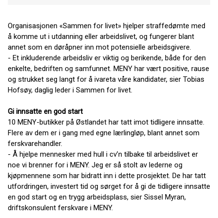
Organisasjonen «Sammen for livet» hjelper straffedømte med
å komme ut i utdanning eller arbeidslivet, og fungerer blant
annet som en døråpner inn mot potensielle arbeidsgivere.
- Et inkluderende arbeidsliv er viktig og berikende, både for den
enkelte, bedriften og samfunnet. MENY har vært positive, rause
og strukket seg langt for å ivareta våre kandidater, sier Tobias
Hofsøy, daglig leder i Sammen for livet.
Gi innsatte en god start
10 MENY-butikker på Østlandet har tatt imot tidligere innsatte.
Flere av dem er i gang med egne lærlingløp, blant annet som
ferskvarehandler.
- Å hjelpe mennesker med hull i cv’n tilbake til arbeidslivet er
noe vi brenner for i MENY. Jeg er så stolt av lederne og
kjøpmennene som har bidratt inn i dette prosjektet. De har tatt
utfordringen, investert tid og sørget for å gi de tidligere innsatte
en god start og en trygg arbeidsplass, sier Sissel Myran,
driftskonsulent ferskvare i MENY.