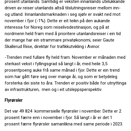
prosent utanlands. Samtidig er veksten innanlands utelukkande
driven av reiser utanlands altså tilslutningsreiser mellom inn-
og utland. Innanlandsmarknaden i seg sjølv er svakt ned mot
november i fjor (-1%). Dette er eit teikn på den aukande
interessa for Noreg som reiselivsdestinasjon, og på at
nordmenn held fram med å prioritere utanlandsreiser i ein tid
der mange har ein strammare privatøkonomi, seier Gaute
Skallerud Riise, direktør for trafikkutvikling i Avinor.
-Trenden med fullare fly held fram. November er månaden med
sterkast vekst i fyllingsgrad så langt i år, med heile 3,5
prosentpoeng auke frå same månad i fjor. Dette er ein trend
som har gått føre seg over mange år, og som er betydeleg
forsterka dei siste to åra. Trenden er positiv både for utnyttinga
av infrastrukturen, men og i eit utsleppsperspektiv.
Flyrørsler
Det var 49 824 kommersielle flyrørsler i november. Dette er 2
prosent færre enn i november i fjor. Så langt i år er det 1
prosent færre flyrørsler samanlikna med same periode i 2023.