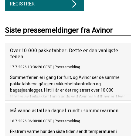
REGISTRER
Siste pressemeldinger fra Avinor
Over 10 000 pakketabber: Dette er den vanligste
feilen
17.7.2026 13:36:26 CEST
|
Pressemelding
Sommerferien er i gang for fullt, og Avinor ser de samme
pakketabbene gå igjen i sikkerhetskontrollen og
bagasjeanlegget. Hittil i år er det registrert over 10 000
tilfeller av feilpakket farlig gods ved Avinors lufthavner. Over
åtte av ti tilfeller gjelder powerbanks og litiumbatterier.
Må vanne asfalten døgnet rundt i sommervarmen
16.7.2026 06:00:00 CEST
|
Pressemelding
Ekstrem varme har den siste tiden sendt temperaturen i