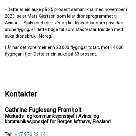
–Dette er ein auke på 25 prosent samanlikna med november i
2023, seier Mats Gjertsen som leiar droneprogrammet til
Avinor. - Sjølv med meir vêr og kuldeperiodar som påverkar
droneflyging, er dette høge tal som stadfestar trenden med
auka dronebruk i Noreg.
I år har det vore meir enn 23.000 flygingar totalt, mot 14.000
flygingar i fjor. Dette er ein auke på 63 prosent.
Kontakter
Cathrine Fuglesang Framholt
Markeds- og kommuniksjonssjef i Avinor, og
kommunikasjonssjef for Bergen lufthavn, Flesland
Tel:
+47 976 22 141