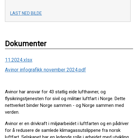
LAST NED BILDE
Dokumenter
11.2024.xlsx
Avinor infografikk november 2024.pdf
Avinor har ansvar for 43 statlig eide lufthavner, og
flysikringstjenesten for sivil og militær luftfart i Norge. Dette
nettverket binder Norge sammen - og Norge sammen med
verden.
Avinor er en drivkraft i miljøarbeidet i luftfarten og en pådriver
for å redusere de samlede klimagassutslippene fra norsk
luftfart. Selskapet har en ledende rolle i arbeidet med utvikling