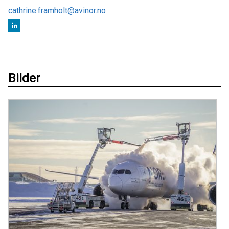
cathrine.framholt@avinor.no
Bilder