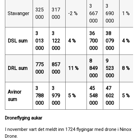
3
3
325
317
Stavanger
-2 %
667
690
1 %
000
000
000
000
3
3
36
38
DSL sum
013
122
4 %
700
079
4 %
000
000
000
000
8
9
775
857
DRL sum
11 %
849
523
8 %
000
000
000
000
3
3
45
47
Avinor
788
979
5 %
548
602
5 %
sum
000
000
000
000
Droneflyging aukar
I november vart det meldt inn 1724 flygingar med drone i Ninox
Drone.