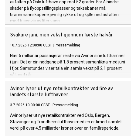
asfalten på Oslo lufthavn opp mot 52 grader. For å hindre
skader på flyoppstillingsplasser og taksebaner må
brannmannskapene jevnlig rykke ut og kjøle ned asfalten
med tusenvis av liter vann.
Svakare juni, men vekst gjennom første halvår
10.7.2026 12:00:00 CEST
|
Pressemelding
Nær 5 millionar passasjerar reiste via Avinor sine lufthamner
i juni. Det er ein nedgang på 1,8 prosent samanlikna med juni
i fjor. Samstundes viser tala ein samla vekst på 2,1 prosent
så langt i år.
Avinor lyser ut nye retailkontrakter ved fire av
landets største lufthavner
3.7.2026 10:00:00 CEST
|
Pressemelding
Avinor lyser ut nye retailkontrakter ved Oslo, Bergen,
Stavanger og Trondheim lufthavn med en estimert samlet
verdi på over 4,5 milliarder kroner over en femårsperiode.