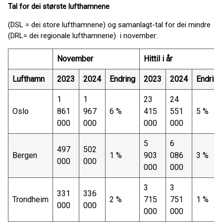
Tal for dei største lufthamnene
(DSL = dei store lufthamnene) og samanlagt-tal for dei mindre
(DRL= dei regionale lufthamnene) i november:
November
Hittil i år
Lufthamn
2023
2024
Endring
2023
2024
Endring
1
1
23
24
Oslo
861
967
6 %
415
551
5 %
000
000
000
000
5
6
497
502
Bergen
1 %
903
086
3 %
000
000
000
000
3
3
331
336
Trondheim
2 %
715
751
1 %
000
000
000
000