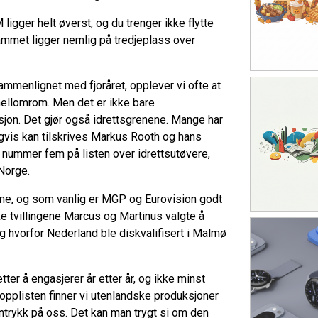
ligger helt øverst, og du trenger ikke flytte
ammet ligger nemlig på tredjeplass over
ammenlignet med fjoråret, opplever vi ofte at
mellomrom. Men det er ikke bare
jon. Det gjør også idrettsgrenene. Mange har
igvis kan tilskrives Markus Rooth og hans
g nummer fem på listen over idrettsutøvere,
Norge.
ene, og som vanlig er MGP og Eurovision godt
ke tvillingene Marcus og Martinus valgte å
g hvorfor Nederland ble diskvalifisert i Malmø
ter å engasjerer år etter år, og ikke minst
topplisten finner vi utenlandske produksjoner
ntrykk på oss. Det kan man trygt si om den