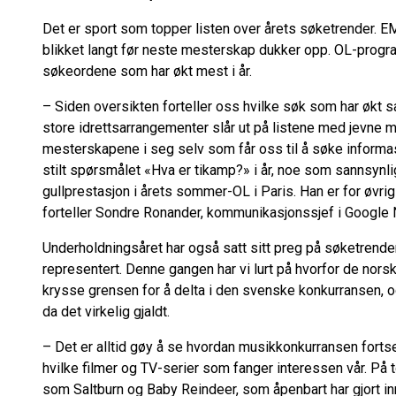
Det er sport som topper listen over årets søketrender. EM 
blikket langt før neste mesterskap dukker opp. OL-progr
søkeordene som har økt mest i år.
– Siden oversikten forteller oss hvilke søk som har økt s
store idrettsarrangementer slår ut på listene med jevne 
mesterskapene i seg selv som får oss til å søke informas
stilt spørsmålet «Hva er tikamp?» i år, noe som sannsynl
gullprestasjon i årets sommer-OL i Paris. Han er for øvri
forteller Sondre Ronander, kommunikasjonssjef i Google 
Underholdningsåret har også satt sitt preg på søketrend
representert. Denne gangen har vi lurt på hvorfor de nors
krysse grensen for å delta i den svenske konkurransen, o
da det virkelig gjaldt.
– Det er alltid gøy å se hvordan musikkonkurransen fortset
hvilke filmer og TV-serier som fanger interessen vår. På 
som Saltburn og Baby Reindeer, som åpenbart har gjort in