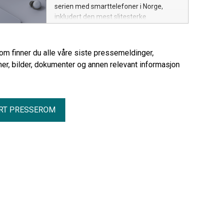
serien med smarttelefoner i Norge,
inkludert den mest slitesterke
sammenleggbare modellen til nå, Pixel
10 Pro Fold. Samtidig kommer også
øreproppene Pixel Buds 2a og den
rom finner du alle våre siste pressemeldinger,
nyeste generasjonen av Googles
er, bilder, dokumenter og annen relevant informasjon
smartklokke, Pixel Watch 4.
RT PRESSEROM