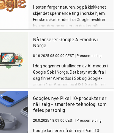
Høsten farger naturen, og på kjøkkenet
skjer det spennende ting i norske hjem.
Ferske søketrender fra Google avslører
hva nordmenn spiser og drikker når
bladene faller. Tradisjoner består, men
nyere sesongtrender dukker også opp.
Nå lanserer Google AI-modus i
Norge
8.10.2025 08:00:00 CEST
|
Pressemelding
I dag begynner utrullingen av AI-modus i
Google Søk i Norge. Det betyr at du fra i
dag finner AI-modus i Søk og Google-
appen (for Android og iOS). Se etter en
ny fane på resultatsiden – et klikk unna
en helt ny søkeopplevelse.
Googles nye Pixel 10-produkter er
nå i salg – smartere teknologi som
føles personlig
20.8.2025 18:01:00 CEST
|
Pressemelding
Google lanserer nå den nye Pixel 10-