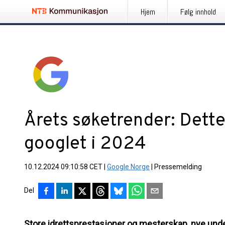
Hjem
Følg innhold
Årets søketrender: Dett
googlet i 2024
10.12.2024 09:10:58 CET
|
Google Norge
|
Pressemelding
Del
Store idrettsprestasjoner og mesterskap, nye un