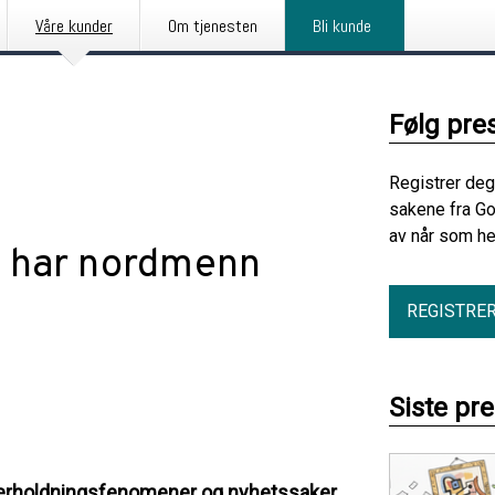
Våre kunder
Om tjenesten
Bli kunde
Følg pre
Registrer deg
sakene fra G
av når som he
e har nordmenn
REGISTRE
Siste pr
derholdningsfenomener og nyhetssaker