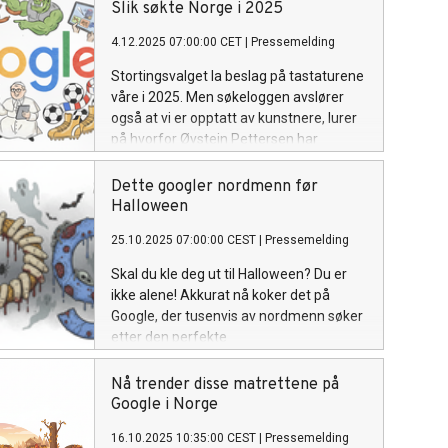
Slik søkte Norge i 2025
4.12.2025 07:00:00 CET
|
Pressemelding
Stortingsvalget la beslag på tastaturene
våre i 2025. Men søkeloggen avslører
også at vi er opptatt av kunstnere, lurer
på hvorfor Øystein Pettersen har
kallenavnet sitt, og sikler etter
rabarbrasaft.
Dette googler nordmenn før
Halloween
25.10.2025 07:00:00 CEST
|
Pressemelding
Skal du kle deg ut til Halloween? Du er
ikke alene! Akkurat nå koker det på
Google, der tusenvis av nordmenn søker
etter den perfekte
kostymeinspirasjonen. Og én ting er
sikkert: Det handler ikke lenger bare om
Nå trender disse matrettene på
klassisk skrekk og gru.
Google i Norge
16.10.2025 10:35:00 CEST
|
Pressemelding