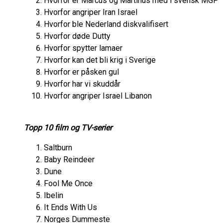
Hvorfor er Marcus og Martinus med i svensk MGP
Hvorfor angriper Iran Israel
Hvorfor ble Nederland diskvalifisert
Hvorfor døde Dutty
Hvorfor spytter lamaer
Hvorfor kan det bli krig i Sverige
Hvorfor er påsken gul
Hvorfor har vi skuddår
Hvorfor angriper Israel Libanon
Topp 10 film og TV-serier
Saltburn
Baby Reindeer
Dune
Fool Me Once
Ibelin
It Ends With Us
Norges Dummeste