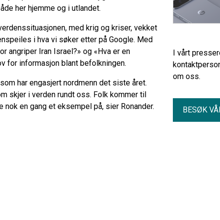
åde her hjemme og i utlandet.
verdenssituasjonen, med krig og kriser, vekket
nspeiles i hva vi søker etter på Google. Med
r angriper Iran Israel?» og «Hva er en
I vårt presse
v for informasjon blant befolkningen.
kontaktperson
om oss.
 som har engasjert nordmenn det siste året.
om skjer i verden rundt oss. Folk kommer til
ste nok en gang et eksempel på, sier Ronander.
BESØK VÅ