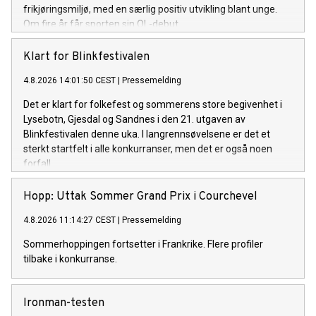
frikjøringsmiljø, med en særlig positiv utvikling blant unge.
Om fire år får sporten sin OL-debut.
Klart for Blinkfestivalen
4.8.2026 14:01:50 CEST
|
Pressemelding
Det er klart for folkefest og sommerens store begivenhet i
Lysebotn, Gjesdal og Sandnes i den 21. utgaven av
Blinkfestivalen denne uka. I langrennsøvelsene er det et
sterkt startfelt i alle konkurranser, men det er også noen
forfall.
Hopp: Uttak Sommer Grand Prix i Courchevel
4.8.2026 11:14:27 CEST
|
Pressemelding
Sommerhoppingen fortsetter i Frankrike. Flere profiler
tilbake i konkurranse.
Ironman-testen