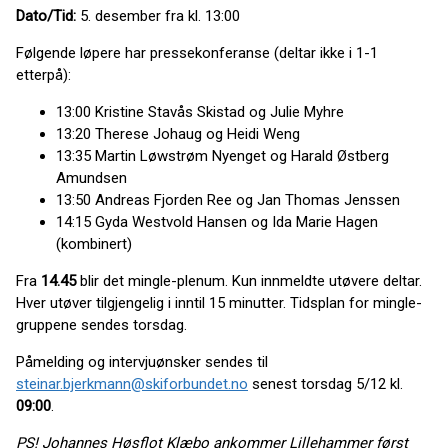
Dato/Tid:
5. desember fra kl. 13:00
Følgende løpere har pressekonferanse (deltar ikke i 1-1
etterpå):
13:00 Kristine Stavås Skistad og Julie Myhre
13:20 Therese Johaug og Heidi Weng
13:35 Martin Løwstrøm Nyenget og Harald Østberg
Amundsen
13:50 Andreas Fjorden Ree og Jan Thomas Jenssen
14:15 Gyda Westvold Hansen og Ida Marie Hagen
(kombinert)
Fra
14.45
blir det mingle-plenum. Kun innmeldte utøvere deltar.
Hver utøver tilgjengelig i inntil 15 minutter. Tidsplan for mingle-
gruppene sendes torsdag.
Påmelding og intervjuønsker sendes til
steinar.bjerkmann@skiforbundet.no
senest torsdag 5/12 kl.
09:00
.
PS! Johannes Høsflot Klæbo ankommer Lillehammer først