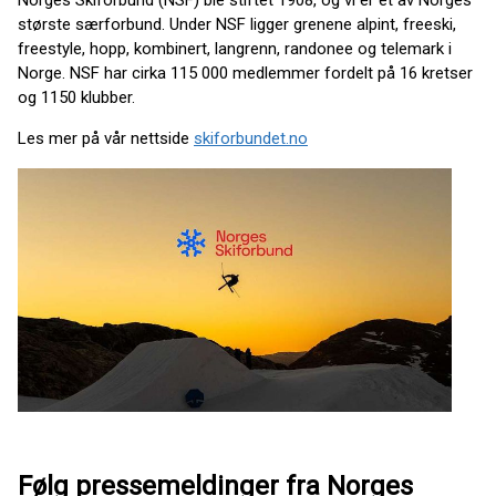
Norges Skiforbund (NSF) ble stiftet 1908, og vi er et av Norges
største særforbund. Under NSF ligger grenene alpint, freeski,
freestyle, hopp, kombinert, langrenn, randonee og telemark i
Norge. NSF har cirka 115 000 medlemmer fordelt på 16 kretser
og 1150 klubber.
Les mer på vår nettside
skiforbundet.no
Følg pressemeldinger fra Norges