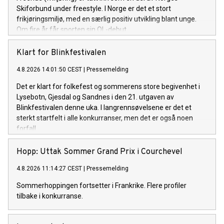
Skiforbund under freestyle. I Norge er det et stort
frikjøringsmiljø, med en særlig positiv utvikling blant unge.
Om fire år får sporten sin OL-debut.
Klart for Blinkfestivalen
4.8.2026 14:01:50 CEST
|
Pressemelding
Det er klart for folkefest og sommerens store begivenhet i
Lysebotn, Gjesdal og Sandnes i den 21. utgaven av
Blinkfestivalen denne uka. I langrennsøvelsene er det et
sterkt startfelt i alle konkurranser, men det er også noen
forfall.
Hopp: Uttak Sommer Grand Prix i Courchevel
4.8.2026 11:14:27 CEST
|
Pressemelding
Sommerhoppingen fortsetter i Frankrike. Flere profiler
tilbake i konkurranse.