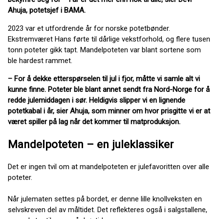
Ahuja, potetsjef i BAMA.
2023 var et utfordrende år for norske potetbønder.
Ekstremværet Hans førte til dårlige vekstforhold, og flere tusen
tonn poteter gikk tapt. Mandelpoteten var blant sortene som
ble hardest rammet.
– For å dekke etterspørselen til jul i fjor, måtte vi samle alt vi
kunne finne. Poteter ble blant annet sendt fra Nord-Norge for å
redde julemiddagen i sør. Heldigvis slipper vi en lignende
potetkabal i år, sier Ahuja, som minner om hvor prisgitte vi er at
været spiller på lag når det kommer til matproduksjon.
Mandelpoteten – en juleklassiker
Det er ingen tvil om at mandelpoteten er julefavoritten over alle
poteter.
Når julematen settes på bordet, er denne lille knollveksten en
selvskreven del av måltidet. Det reflekteres også i salgstallene,