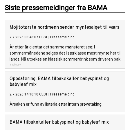
Siste pressemeldinger fra BAMA
Mojitotørste nordmenn sender myntesalget til værs
7.7.2026 08:46:07 CEST
|
Pressemelding
År etter år gjentar det samme mønsteret seg: I
sommermånedene selges det i særklasse mest mynte her til
lands. Nå utpekes en klassisk sommerdrink som driveren bak
salget.
Oppdatering: BAMA tilbakekaller babyspinat og
babyleaf mix
2.7.2026 14:10:10 CEST
|
Pressemelding
Årsaken er funn av listeria etter intern prøvetaking.
BAMA tilbakekaller babyspinat og babyleaf mix