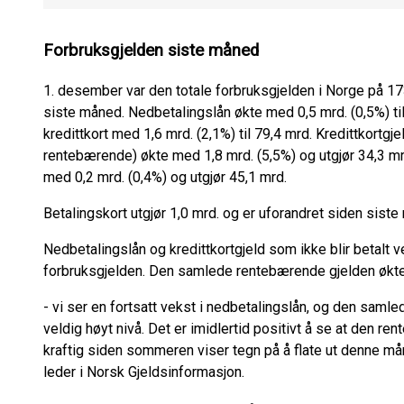
Forbruksgjelden siste måned
1. desember var den totale forbruksgjelden i Norge på 17
siste måned. Nedbetalingslån økte med 0,5 mrd. (0,5%) ti
kredittkort med 1,6 mrd. (2,1%) til 79,4 mrd. Kredittkortgjel
rentebærende) økte med 1,8 mrd. (5,5%) og utgjør 34,3 mr
med 0,2 mrd. (0,4%) og utgjør 45,1 mrd.
Betalingskort utgjør 1,0 mrd. og er uforandret siden siste
Nedbetalingslån og kredittkortgjeld som ikke blir betalt v
forbruksgjelden. Den samlede rentebærende gjelden økte 
- vi ser en fortsatt vekst i nedbetalingslån, og den saml
veldig høyt nivå. Det er imidlertid positivt å se at den r
kraftig siden sommeren viser tegn på å flate ut denne må
leder i Norsk Gjeldsinformasjon.