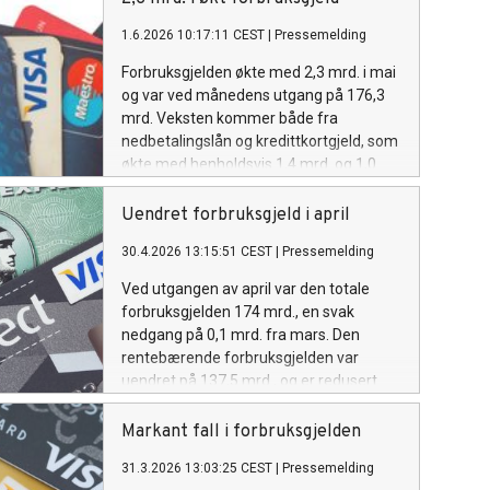
sommerferien.
1.6.2026 10:17:11 CEST
|
Pressemelding
Forbruksgjelden økte med 2,3 mrd. i mai
og var ved månedens utgang på 176,3
mrd. Veksten kommer både fra
nedbetalingslån og kredittkortgjeld, som
økte med henholdsvis 1,4 mrd. og 1,0
mrd. Økningene skyldes høy bruk av
kredittkort og en del refinansiering av
Uendret forbruksgjeld i april
rentebærende kredittkortgjeld til
30.4.2026 13:15:51 CEST
|
Pressemelding
nedbetalingslån.
Ved utgangen av april var den totale
forbruksgjelden 174 mrd., en svak
nedgang på 0,1 mrd. fra mars. Den
rentebærende forbruksgjelden var
uendret på 137,5 mrd., og er redusert
med 0,7 mrd. de siste tolv månedene.
Markant fall i forbruksgjelden
31.3.2026 13:03:25 CEST
|
Pressemelding