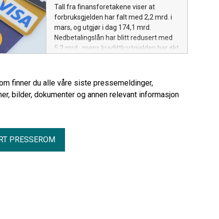
Tall fra finansforetakene viser at
forbruksgjelden har falt med 2,2 mrd. i
mars, og utgjør i dag 174,1 mrd.
Nedbetalingslån har blitt redusert med
5,2 mrd., mens kredittkortgjelden har økt
med 2,9 mrd. Mye av nedgangen i
nedbetalingslån skyldes endringer i
rapporteringen fra en del finansforetak.
rom finner du alle våre siste pressemeldinger,
er, bilder, dokumenter og annen relevant informasjon
RT PRESSEROM