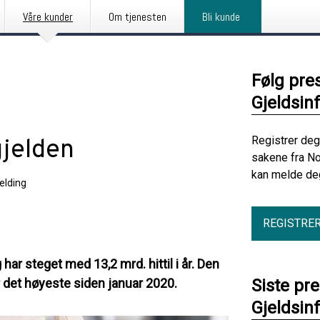
Våre kunder
Om tjenesten
Bli kunde
Følg pre
Gjeldsin
Registrer deg
gjelden
sakene fra No
kan melde deg
elding
REGISTRE
ar steget med 13,2 mrd. hittil i år. Den
r det høyeste siden januar 2020.
Siste pr
Gjeldsin