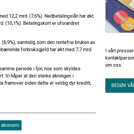
med 12,2 mrd. (7,6%). Nedbetalingslån har økt
d. (10,1%). Betalingskort er uforandret
 (6,9%), samtidig som den rentefrie bruken av
tebærende forbruksgjeld har økt med 7,7 mrd.
I vårt presse
kontaktperson
om oss.
 samme periode i fjor, noe som skyldes
rt. Vi håper at den sterke økningen i
vta framover siden dette er veldig dyr kreditt,
BESØK VÅ
økonomi