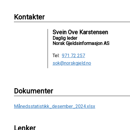
Kontakter
Svein Ove Karstensen
Daglig leder
Norsk Gjeldsinformasjon AS
Tel:
971 72 257
sok@norskgjeld.no
Dokumenter
Månedsstatistikk_desember_2024.xlsx
Lenker