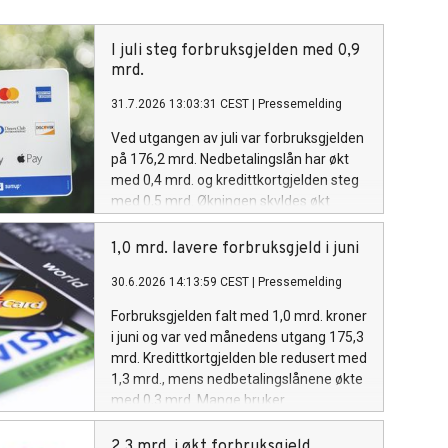
I juli steg forbruksgjelden med 0,9
mrd.
31.7.2026 13:03:31 CEST
|
Pressemelding
Ved utgangen av juli var forbruksgjelden
på 176,2 mrd. Nedbetalingslån har økt
med 0,4 mrd. og kredittkortgjelden steg
med 0,5 mrd. Økningen skyldes økt
forbruk i feriemåneden juli.
1,0 mrd. lavere forbruksgjeld i juni
30.6.2026 14:13:59 CEST
|
Pressemelding
Forbruksgjelden falt med 1,0 mrd. kroner
i juni og var ved månedens utgang 175,3
mrd. Kredittkortgjelden ble redusert med
1,3 mrd., mens nedbetalingslånene økte
med 0,3 mrd. Mange bruker
feriepengene til å nedbetale
kredittkortgjeld for å ha bedre likviditet i
2,3 mrd. i økt forbruksgjeld