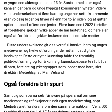
er yngre enn aldersgrensen er 13 år. Sosiale medier er også
kanalen der barn og unge hyppigst konsumerer nyheter. Videre
viser undersøkelsen at flere barn og unge har sett skremmende
eller voldelig bilder og filmer nå enn for to år siden, og at gutter
spiller dataspill oftere enn jenter. Flere barn enn i 2022 forteller
at foreldrene sjekker hvilke apper de har lastet ned, og flere sier
også at foreldrene sjekker brukeren deres i sosiale medier.
– Disse undersøkelsene gir oss verdifull innsikt i barn og unges
medievaner og hvilke utfordringer de møter i det digitale
landskapet. Dette er nyttig kunnskap både for framtidig
politikkutforming og for å kunne gi kunnskapsbaserte råd både
til barn, foreldre og yrkesgrupper som jobber med barn, sier
direktør i Medietilsynet, Mari Velsand.
Også foreldre blir spurt
Samtidig som barna selv får svare på spørsmål om sine
medievaner og refleksjoner rundt egen mediehverdag, spør
Medietilsynet foreldrene om den samme tematikken. Vel 2.500