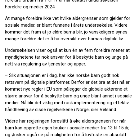
foreldre til barn fra 1 til 17 år har deltatt i undersøkelsen
Foreldre og medier 2024.
At mange foreldre ikke vet hvilke aldergrenser som gjelder for
sosiale medier, er blant funnene i årets undersøkelse. Videre
kommer det fram at jo eldre barna blir, jo vanskeligere synes
mange foreldre det er å ha oversikt over barnas digitale liv.
Undersøkelsen viser også at kun én av fem foreldre mener at
myndighetene tar nok ansvar for å beskytte barn og unge på
nett via regulering av tjenester og apper.
– Slik situasjonen er i dag, har ikke norske barn godt nok
rettsvern på digitale plattformer. Derfor er det bra at det nå er
kommet nye regler i EU som pålegger de globale aktørene et
større ansvar for å beskytte barn og unge blant annet i sosiale
medier. Nå blir det viktig med rask implementering og effektiv
håndheving av disse regelverkene i Norge, sier Velsand.
Videre har regjeringen foreslått å øke aldersgrensen for når
barn kan opprette egen bruker i sosiale medier fra 13 til 15 år,
og ønsker også se på muligheten for å lovfeste en absolutt