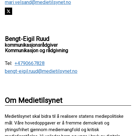
mari.velsand@medietilsynet.no
Bengt-Eigil Ruud
kommunikasjonsrådgiver
Kommunikasjon og rådgivning
Tel:
+4790667828
bengt-eigil.ruud@medietilsynet.no
Om Medietilsynet
Medietilsynet skal bidra til å realisere statens mediepolitiske
mål. Våre hovedoppgaver er å fremme demokrati og
ytringsfrihet gjennom mediemangfold og kritisk