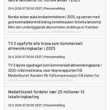
Betre lønnsemd for norske aviser i 2025
29.6.2026 07:50:00 CEST
|
Pressemelding
Norske aviser auka brukarinntektene i 2025, og saman med
god kostnadskontroll bidrog inntektsauken til betra lønsemd.
Men den underliggjande økonomiske utviklinga er framleis
krevjande, viser ein ny rapport frå Medietilsynet.
TV 2 oppfylte alle krava som kommersiell
allmennkringkastar i 2025
26.6.2026 07:50:00 CEST
|
Pressemelding
TV 2 løyste oppdraget som kommersiell allmennkringkastar i
2025 i tråd med krava, viser tilsynsrapporten frå
Medietilsynet. Kanalen får full kompensasjon frå staten for
sitt allmennkringkastaroppdrag dette året.
Medietilsynet fordeler nær 25 millioner til
lokalkringkasting
23.6.2026 07:50:00 CEST
|
Pressemelding