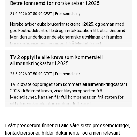
Betre lønnsemd for norske aviser i 2025
29.6.2026 07:50:00 CEST
|
Pressemelding
Norske aviser auka brukarinntektene i 2025, og saman med
god kostnadskontroll bidrog inntektsauken til betra lønsemd.
Men den underliggjande økonomiske utviklinga er framleis
krevjande, viser ein ny rapport frå Medietilsynet.
TV 2 oppfylte alle krava som kommersiell
allmennkringkastar i 2025
26.6.2026 07:50:00 CEST
|
Pressemelding
TV 2 løyste oppdraget som kommersiell allmennkringkastar i
2025 i tråd med krava, viser tilsynsrapporten frå
Medietilsynet. Kanalen får full kompensasjon frå staten for
sitt allmennkringkastaroppdrag dette året.
I vårt presserom finner du alle våre siste pressemeldinger,
kontaktpersoner, bilder, dokumenter og annen relevant