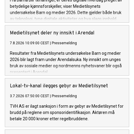
betydelige kjønnsforskjeller, viser Medietilsynets
undersøkelse Barn og medier 2026. Dette gjelder både bruk
av teknologi, type digitale aktiviteter og hva slags innhold
ungdommene ser og følger.
Medietilsynet deler ny innsikt i Arendal
7.8.2026 10:09:00 CEST
|
Pressemelding
Resultater fra Medietilsynets undersøkelse Barn og medier
2026 blir lagt fram under Arendalsuka. Ny innsikt om unges
bruk av sosiale medier og nordmenns nyhetsvaner blir også
presentert i Arendal.
Lokal-tv-kanal ilegges gebyr av Medietilsynet
3.7.2026 07:50:00 CEST
|
Pressemelding
TVH AS er ilagt sanksjon i form av gebyr av Medietilsynet for
brudd på reglene om sponsoridentifikasjon. Aktøren må
betale 20 000 kroner etter regelbruddene.