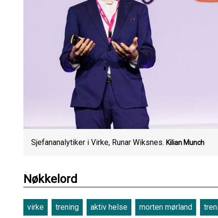
Sjefananalytiker i Virke, Runar Wiksnes.
Kilian Munch
Nøkkelord
virke
trening
aktiv helse
morten mørland
tre