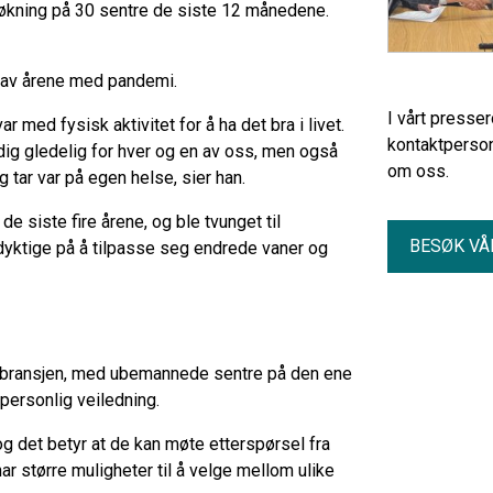
 økning på 30 sentre de siste 12 månedene.
 av årene med pandemi.
I vårt presse
ar med fysisk aktivitet for å ha det bra i livet.
kontaktperson
ldig gledelig for hver og en av oss, men også
om oss.
og tar var på egen helse, sier han.
 siste fire årene, og ble tvunget til
BESØK VÅ
r dyktige på å tilpasse seg endrede vaner og
 i bransjen, med ubemannede sentre på den ene
personlig veiledning.
 og det betyr at de kan møte etterspørsel fra
ar større muligheter til å velge mellom ulike