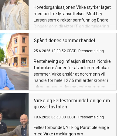
Hovedorganisasjonen Virke styrker laget
med to direktøransettelser. Med Gry
Larsen som direktør samfunn og Endre
Dingsør som direktør IT og digitalisering
satser Virke på to områder som blir
avgjørende for medlemmenes
Spår tidenes sommerhandel
konkurransekraft i årene som kommer:
25.6.2026 13:30:52 CEST
|
Pressemelding
samfunnspåvirkning og digital
omstilling.
Renteheving og inflasjon til tross: Norske
forbrukere åpner for alvor lommeboka i
sommer. Virke anslår at nordmenn vil
handle for hele 127,5 milliarder kroner i
juli og august – den høyeste summen
noensinne. Nordland, Agder og en rekke
turistkommuner langs kysten og i
Virke og Fellesforbundet enige om
fjordene kan vente seg
grossistavtalen
rekordomsetning.
19.6.2026 05:50:00 CEST
|
Pressemelding
Fellesforbundet, YTF og Parat ble enige
med Virke i meklingen om