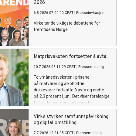
2026
6.8.2026 07:00:00 CEST
|
Presseinvitasjon
Virke tar de viktigste debattene for
fremtidens Norge.
Matprisveksten fortsetter å avta
10.7.2026 08:11:29 CEST
|
Pressemelding
Tolvmånedsveksten i prisene
på matvarer og alkoholfrie
drikkevarer fortsatte å avta og endte
på 2,3 prosent i juni. Det viser foreløpige
tall for konsumprisindeksen fra
Statistisk sentralbyrå (SSB). SSB
fremhever at prisutviklingen på mat var
Virke styrker samfunnspåvirkning
en av de viktigste årsakene til at den
og digital omstilling
generelle prisveksten (total KPI) var
7.7.2026 12:31:35 CEST
|
Pressemelding
lavere i juni enn i mai.