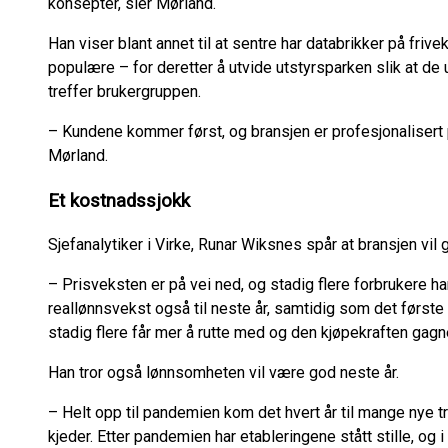
konsepter, sier Mørland.
Han viser blant annet til at sentre har databrikker på frive
populære – for deretter å utvide utstyrsparken slik at de 
treffer brukergruppen.
– Kundene kommer først, og bransjen er profesjonalisert 
Mørland.
Et kostnadssjokk
Sjefanalytiker i Virke, Runar Wiksnes spår at bransjen vil g
– Prisveksten er på vei ned, og stadig flere forbrukere ha
reallønnsvekst også til neste år, samtidig som det første
stadig flere får mer å rutte med og den kjøpekraften gagn
Han tror også lønnsomheten vil være god neste år.
– Helt opp til pandemien kom det hvert år til mange nye t
kjeder. Etter pandemien har etableringene stått stille, og i