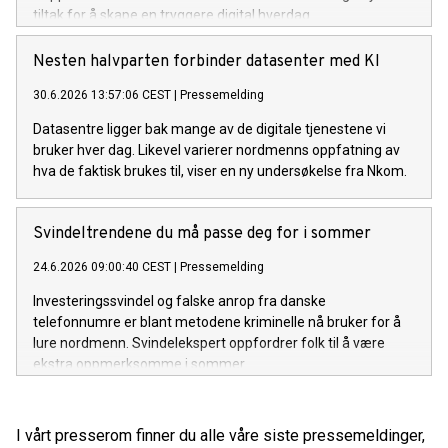
tiltak for å skape en tryggere digital hverdag.
Nesten halvparten forbinder datasenter med KI
30.6.2026 13:57:06 CEST
|
Pressemelding
Datasentre ligger bak mange av de digitale tjenestene vi
bruker hver dag. Likevel varierer nordmenns oppfatning av
hva de faktisk brukes til, viser en ny undersøkelse fra Nkom.
Svindeltrendene du må passe deg for i sommer
24.6.2026 09:00:40 CEST
|
Pressemelding
Investeringssvindel og falske anrop fra danske
telefonnumre er blant metodene kriminelle nå bruker for å
lure nordmenn. Svindelekspert oppfordrer folk til å være
ekstra oppmerksomme i sommer.
I vårt presserom finner du alle våre siste pressemeldinger,