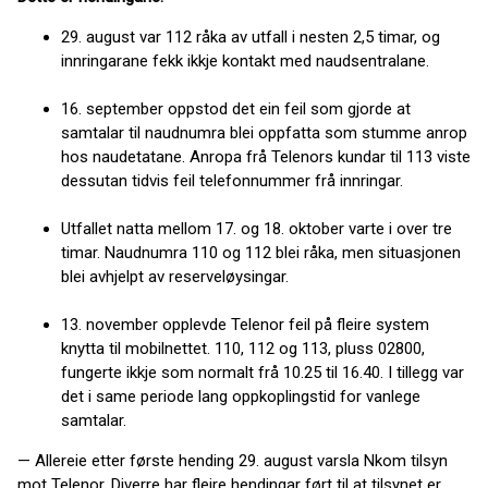
29. august var 112 råka av utfall i nesten 2,5 timar, og
innringarane fekk ikkje kontakt med naudsentralane.
16. september oppstod det ein feil som gjorde at
samtalar til naudnumra blei oppfatta som stumme anrop
hos naudetatane. Anropa frå Telenors kundar til 113 viste
dessutan tidvis feil telefonnummer frå innringar.
Utfallet natta mellom 17. og 18. oktober varte i over tre
timar. Naudnumra 110 og 112 blei råka, men situasjonen
blei avhjelpt av reserveløysingar.
13. november opplevde Telenor feil på fleire system
knytta til mobilnettet. 110, 112 og 113, pluss 02800,
fungerte ikkje som normalt frå 10.25 til 16.40. I tillegg var
det i same periode lang oppkoplingstid for vanlege
samtalar.
— Allereie etter første hending 29. august varsla Nkom tilsyn
mot Telenor. Diverre har fleire hendingar ført til at tilsynet er