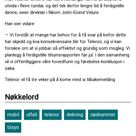
utvida i fleire rundar, og det tek derfor lengre tid å ferdigstille
denne, seier direktør i Nkom John-Eivind Velure.
Han sier vidare:
— Vi forstår at mange har behov for å få svar på kvifor dette
har skjedd og kva konsekvensane blir for Telenor, og vi kan
forsikre om at vi jobbar så effektivt og grundig som mogleg. Vi
planlegg å ferdigstille tilsynsrapporten før jul. I den samanheng
vil vi offentliggjere våre hovedfunn og førebelse konklusjon i
saka.
Telenor vil få tre veker på å kome med si tilbakemelding.
Nøkkelord
mobil
utfall
telenor
dekning
nødnummer
tilsyn