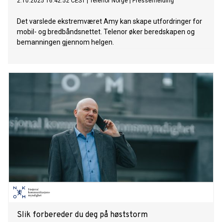
2.10.2025 16:42:52 CEST
|
Telenor Norge
|
Pressemelding
Det varslede ekstremværet Amy kan skape utfordringer for
mobil- og bredbåndsnettet. Telenor øker beredskapen og
bemanningen gjennom helgen.
Slik forbereder du deg på høststorm