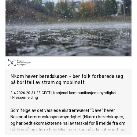
Nkom hever beredskapen – ber folk forberede seg
på bortfall av strøm og mobilnett
3.4.2026 20:31:38 CEST
|
Nasjonal kommunikasjonsmyndighet
|
Pressemelding
Som følge av det varslede ekstremværet "Dave" hever
Nasjonal kommunikasjonsmyndighet (Nkom) beredskapen,
og har bedt ekomaktørene ha lav terskel for å melde fra om
både små og større hendelser som kan påvirke internett- og
mobiltilgangen.