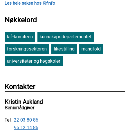
Les hele saken hos Kifinfo
Nøkkelord
kif-komiteen
kunnskapsdepartementet
forskningssektoren
likestilling
mangfold
universiteter og høgskoler
Kontakter
Kristin Aukland
Seniorrådgiver
Tel:
22 03 80 86
95 12 14 86