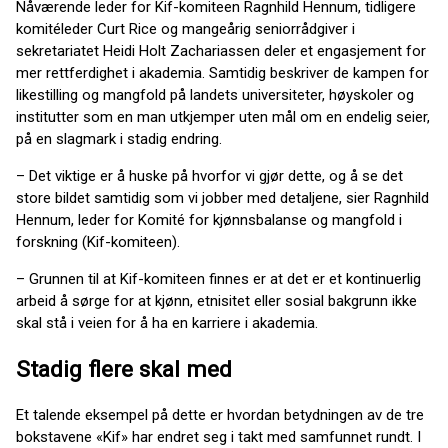
Nåværende leder for Kif-komiteen Ragnhild Hennum, tidligere
komitéleder Curt Rice og mangeårig seniorrådgiver i
sekretariatet Heidi Holt Zachariassen deler et engasjement for
mer rettferdighet i akademia. Samtidig beskriver de kampen for
likestilling og mangfold på landets universiteter, høyskoler og
institutter som en man utkjemper uten mål om en endelig seier,
på en slagmark i stadig endring.
– Det viktige er å huske på hvorfor vi gjør dette, og å se det
store bildet samtidig som vi jobber med detaljene, sier Ragnhild
Hennum, leder for Komité for kjønnsbalanse og mangfold i
forskning (Kif-komiteen).
– Grunnen til at Kif-komiteen finnes er at det er et kontinuerlig
arbeid å sørge for at kjønn, etnisitet eller sosial bakgrunn ikke
skal stå i veien for å ha en karriere i akademia.
Stadig flere skal med
Et talende eksempel på dette er hvordan betydningen av de tre
bokstavene «Kif» har endret seg i takt med samfunnet rundt. I