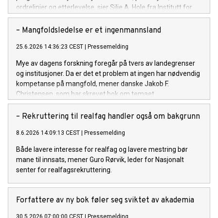
ordrelinjer og etterlevelse, sier Silje A. Hole fra Institutt for
energiteknikk.
– Mangfoldsledelse er et ingenmannsland
25.6.2026 14:36:23 CEST
|
Pressemelding
Mye av dagens forskning foregår på tvers av landegrenser
og institusjoner. Da er det et problem at ingen har nødvendig
kompetanse på mangfold, mener danske Jakob F.
Christensen, som har skrevet bok om temaet.
– Rekruttering til realfag handler også om bakgrunn
8.6.2026 14:09:13 CEST
|
Pressemelding
Både lavere interesse for realfag og lavere mestring bør
mane til innsats, mener Guro Rørvik, leder for Nasjonalt
senter for realfagsrekruttering.
Forfattere av ny bok føler seg sviktet av akademia
30.5.2026 07:00:00 CEST
|
Pressemelding