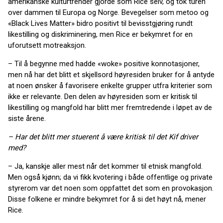
amerikanske kulturtrender gjorde som Rice selv, og tok turen
over dammen til Europa og Norge. Bevegelser som metoo og
«Black Lives Matter» bidro positivt til bevisstgjøring rundt
likestilling og diskriminering, men Rice er bekymret for en
uforutsett motreaksjon.
– Til å begynne med hadde «woke» positive konnotasjoner,
men nå har det blitt et skjellsord høyresiden bruker for å antyde
at noen ønsker å favorisere enkelte grupper utfra kriterier som
ikke er relevante. Den delen av høyresiden som er kritisk til
likestilling og mangfold har blitt mer fremtredende i løpet av de
siste årene.
– Har det blitt mer stuerent å være kritisk til det Kif driver
med?
– Ja, kanskje aller mest når det kommer til etnisk mangfold.
Men også kjønn; da vi fikk kvotering i både offentlige og private
styrerom var det noen som oppfattet det som en provokasjon.
Disse folkene er mindre bekymret for å si det høyt nå, mener
Rice.