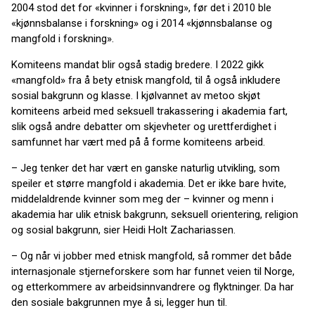
2004 stod det for «kvinner i forskning», før det i 2010 ble
«kjønnsbalanse i forskning» og i 2014 «kjønnsbalanse og
mangfold i forskning».
Komiteens mandat blir også stadig bredere. I 2022 gikk
«mangfold» fra å bety etnisk mangfold, til å også inkludere
sosial bakgrunn og klasse. I kjølvannet av metoo skjøt
komiteens arbeid med seksuell trakassering i akademia fart,
slik også andre debatter om skjevheter og urettferdighet i
samfunnet har vært med på å forme komiteens arbeid.
– Jeg tenker det har vært en ganske naturlig utvikling, som
speiler et større mangfold i akademia. Det er ikke bare hvite,
middelaldrende kvinner som meg der – kvinner og menn i
akademia har ulik etnisk bakgrunn, seksuell orientering, religion
og sosial bakgrunn, sier Heidi Holt Zachariassen.
– Og når vi jobber med etnisk mangfold, så rommer det både
internasjonale stjerneforskere som har funnet veien til Norge,
og etterkommere av arbeidsinnvandrere og flyktninger. Da har
den sosiale bakgrunnen mye å si, legger hun til.