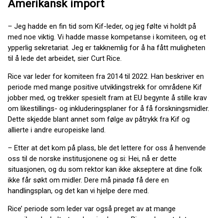
Amerikansk import
– Jeg hadde en fin tid som Kif-leder, og jeg følte vi holdt på
med noe viktig. Vi hadde masse kompetanse i komiteen, og et
ypperlig sekretariat. Jeg er takknemlig for å ha fått muligheten
til å lede det arbeidet, sier Curt Rice.
Rice var leder for komiteen fra 2014 til 2022. Han beskriver en
periode med mange positive utviklingstrekk for områdene Kif
jobber med, og trekker spesielt fram at EU begynte å stille krav
om likestillings- og inkluderingsplaner for å få forskningsmidler.
Dette skjedde blant annet som følge av påtrykk fra Kif og
allierte i andre europeiske land.
– Etter at det kom på plass, ble det lettere for oss å henvende
oss til de norske institusjonene og si: Hei, nå er dette
situasjonen, og du som rektor kan ikke akseptere at dine folk
ikke får søkt om midler. Dere må pinadø få dere en
handlingsplan, og det kan vi hjelpe dere med.
Rice’ periode som leder var også preget av at mange