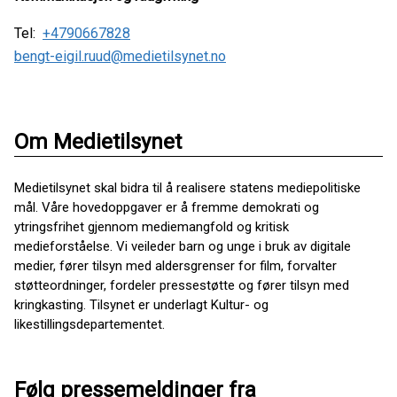
Tel:
+4790667828
bengt-eigil.ruud@medietilsynet.no
Om Medietilsynet
Medietilsynet skal bidra til å realisere statens mediepolitiske
mål. Våre hovedoppgaver er å fremme demokrati og
ytringsfrihet gjennom mediemangfold og kritisk
medieforståelse. Vi veileder barn og unge i bruk av digitale
medier, fører tilsyn med aldersgrenser for film, forvalter
støtteordninger, fordeler pressestøtte og fører tilsyn med
kringkasting. Tilsynet er underlagt Kultur- og
likestillingsdepartementet.
Følg pressemeldinger fra