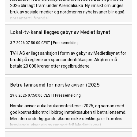
2026 blir lagt fram under Arendalsuka. Ny innsikt om unges
bruk av sosiale medier og nordmenns nyhetsvaner blir også
presentert i Arendal.
Lokal-tv-kanal ilegges gebyr av Medietilsynet
3.7.2026 07:50:00 CEST
|
Pressemelding
TVH AS er ilagt sanksjon i form av gebyr av Medietilsynet for
brudd på reglene om sponsoridentifikasjon. Aktøren må
betale 20 000 kroner etter regelbruddene.
Betre lønnsemd for norske aviser i 2025
29.6.2026 07:50:00 CEST
|
Pressemelding
Norske aviser auka brukarinntektene i 2025, og saman med
god kostnadskontroll bidrog inntektsauken til betra lønsemd.
Men den underliggjande økonomiske utviklinga er framleis
krevjande, viser ein ny rapport frå Medietilsynet.