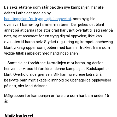
De seks etatene som står bak den nye kampanjen, har alle
deltatt i arbeidet med en ny
handlingsplan for trygg digital oppvekst
, som nylig ble
overlevert barne- og familieministeren. Der pekes det blant
annet på at barna i for stor grad har vært overlatt til seg selv på
nett, og at ansvaret for en trygg digital oppvekst, ikke kan
overlates til barna selv. Styrket regulering og kompetanseheving
blant yrkesgrupper som jobber med barn, er trukket fram som
viktige tiltak i arbeidet med handlingsplanen.
– Samtidig er foreldrene førstelinjen mot barna, og derfor
henvender vi oss til foreldre i denne kampanjen. Budskapet er
klart: Overhold aldergrensen. Slik kan foreldrene bidra til å
beskytte barn mot skadelig innhold og ubehagelige opplevelser
på nett, sier Mari Velsand.
Målgruppen for kampanjen er foreldre som har barn under 15
år.
Nøkkelord