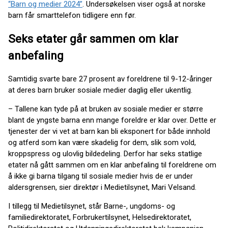
“Barn og medier 2024”
. Undersøkelsen viser også at norske
barn får smarttelefon tidligere enn før.
Seks etater går sammen om klar
anbefaling
Samtidig svarte bare 27 prosent av foreldrene til 9-12-åringer
at deres barn bruker sosiale medier daglig eller ukentlig.
– Tallene kan tyde på at bruken av sosiale medier er større
blant de yngste barna enn mange foreldre er klar over. Dette er
tjenester der vi vet at barn kan bli eksponert for både innhold
og atferd som kan være skadelig for dem, slik som vold,
kroppspress og ulovlig bildedeling. Derfor har seks statlige
etater nå gått sammen om en klar anbefaling til foreldrene om
å ikke gi barna tilgang til sosiale medier hvis de er under
aldersgrensen, sier direktør i Medietilsynet, Mari Velsand.
I tillegg til Medietilsynet, står Barne-, ungdoms- og
familiedirektoratet, Forbrukertilsynet, Helsedirektoratet,