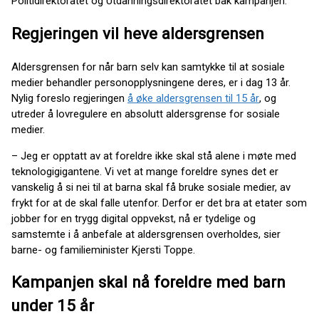
Politidirektoratet og Utdanningsdirektoratet bak kampanjen.
Regjeringen vil heve aldersgrensen
Aldersgrensen for når barn selv kan samtykke til at sosiale
medier behandler personopplysningene deres, er i dag 13 år.
Nylig foreslo regjeringen
å øke aldersgrensen til 15 år
, og
utreder å lovregulere en absolutt aldersgrense for sosiale
medier.
– Jeg er opptatt av at foreldre ikke skal stå alene i møte med
teknologigigantene. Vi vet at mange foreldre synes det er
vanskelig å si nei til at barna skal få bruke sosiale medier, av
frykt for at de skal falle utenfor. Derfor er det bra at etater som
jobber for en trygg digital oppvekst, nå er tydelige og
samstemte i å anbefale at aldersgrensen overholdes, sier
barne- og familieminister Kjersti Toppe.
Kampanjen skal nå foreldre med barn
under 15 år