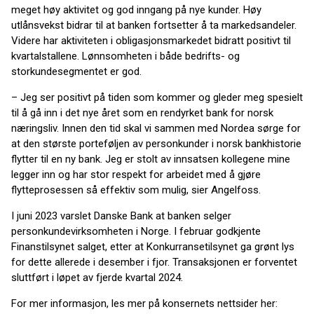
meget høy aktivitet og god inngang på nye kunder. Høy
utlånsvekst bidrar til at banken fortsetter å ta markedsandeler.
Videre har aktiviteten i obligasjonsmarkedet bidratt positivt til
kvartalstallene. Lønnsomheten i både bedrifts- og
storkundesegmentet er god.
– Jeg ser positivt på tiden som kommer og gleder meg spesielt
til å gå inn i det nye året som en rendyrket bank for norsk
næringsliv. Innen den tid skal vi sammen med Nordea sørge for
at den største porteføljen av personkunder i norsk bankhistorie
flytter til en ny bank. Jeg er stolt av innsatsen kollegene mine
legger inn og har stor respekt for arbeidet med å gjøre
flytteprosessen så effektiv som mulig, sier Angelfoss.
I juni 2023 varslet Danske Bank at banken selger
personkundevirksomheten i Norge. I februar godkjente
Finanstilsynet salget, etter at Konkurransetilsynet ga grønt lys
for dette allerede i desember i fjor. Transaksjonen er forventet
sluttført i løpet av fjerde kvartal 2024.
For mer informasjon, les mer på konsernets nettsider her: