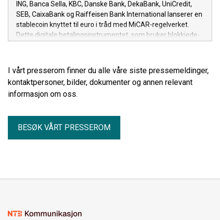
ING, Banca Sella, KBC, Danske Bank, DekaBank, UniCredit,
SEB, CaixaBank og Raiffeisen Bank International lanserer en
stablecoin knyttet til euro i tråd med MiCAR-regelverket.
Dette digitale betalingsinstrumentet, som bruker blokkjede-
teknologi, har som mål å bli en pålitelig europeisk
betalingsstandard i det digitale økosystemet.
I vårt presserom finner du alle våre siste pressemeldinger,
kontaktpersoner, bilder, dokumenter og annen relevant
informasjon om oss.
BESØK VÅRT PRESSEROM