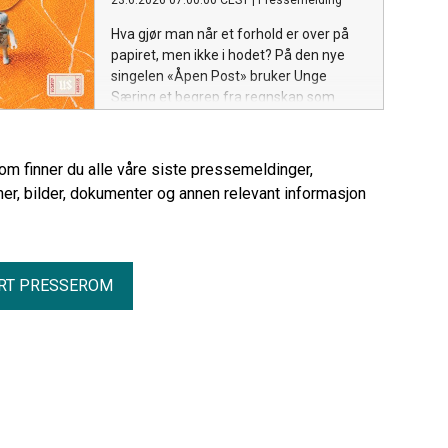
23.6.2026 07:00:00 CEST
|
Pressemelding
Hva gjør man når et forhold er over på
papiret, men ikke i hodet? På den nye
singelen «Åpen Post» bruker Unge
Særing et begrep fra regnskap som
metafor for følelser som fortsatt står
uoppgjort.
rom finner du alle våre siste pressemeldinger,
er, bilder, dokumenter og annen relevant informasjon
RT PRESSEROM