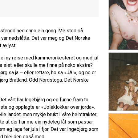
i stengd ned enno ein gong. Me stod på
var nedslåtte. Det var meg og Det Norske
t avlyst.
r ei ny reise med kammerorkesteret og med jul
a sist, eller skulle me finne på noko ekstra?
g sa ja – eller rettare, ho sa «JA!», og no er
ebjørg Bratland, Odd Nordstoga, Det Norske
et vårt har Ingebjørg og eg funne fram to
rste og opplagte er «Joleklokker over jorda».
ile landet, men mykje brukt i våre heimtrakter.
kte at der har me ein nydeleg låt som passar
m eg laga før jula i fjor. Det var Ingebjørg som
ed blei den også med.