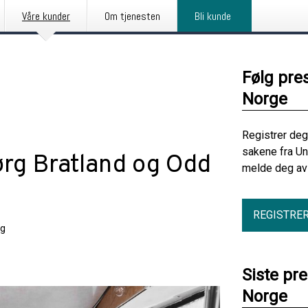
Våre kunder
Om tjenesten
Bli kunde
Følg pre
Norge
Registrer deg
sakene fra Un
ørg Bratland og Odd
melde deg av 
REGISTRE
ng
Siste pr
Norge