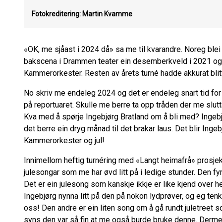
Fotokreditering: Martin Kvamme
«OK, me sjåast i 2024 då» sa me til kvarandre. Noreg ble
bakscena i Drammen teater ein desemberkveld i 2021 og 
Kammerorkester. Resten av årets turné hadde akkurat blit
No skriv me endeleg 2024 og det er endeleg snart tid fo
på reportuaret. Skulle me berre ta opp tråden der me slutt
Kva med å spørje Ingebjørg Bratland om å bli med? Ingebjør
det berre ein dryg månad til det brakar laus. Det blir Ing
Kammerorkester og jul!
Innimellom heftig turnéring med «Langt heimafrå» prosjekt
julesongar som me har øvd litt på i ledige stunder. Den fy
Det er ein julesong som kanskje ikkje er like kjend over he
Ingebjørg nynna litt på den på nokon lydprøver, og eg ten
oss! Den andre er ein liten song om å gå rundt juletreet so
syns den var så fin at me også burde bruke denne. Derm