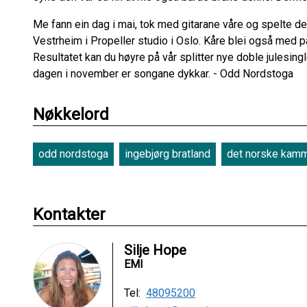
Me fann ein dag i mai, tok med gitarane våre og spelte d
Vestrheim i Propeller studio i Oslo. Kåre blei også med på 
Resultatet kan du høyre på vår splitter nye doble julesin
dagen i november er songane dykkar. - Odd Nordstoga
Nøkkelord
odd nordstoga
ingebjørg bratland
det norske kamm
Kontakter
Silje Hope
EMI
Tel:
48095200