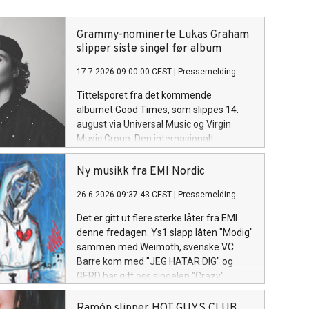
Grammy-nominerte Lukas Graham
slipper siste singel før album
17.7.2026 09:00:00 CEST
|
Pressemelding
Tittelsporet fra det kommende
albumet Good Times, som slippes 14.
august via Universal Music og Virgin
Music Group. Den internasjonalt
anerkjente singer-songwriteren Lukas
Graham slipper i dag «Good Times», det
Ny musikk fra EMI Nordic
energiske tittelsporet og åpningslåten
26.6.2026 09:37:43 CEST
|
Pressemelding
fra hans kommende album Good Times.
Albumet består av 13 spor og utgis 14.
Det er gitt ut flere sterke låter fra EMI
august.
denne fredagen. Ys1 slapp låten "Modig"
sammen med Weimoth, svenske VC
Barre kom med "JEG HATAR DIG" og
GERD har gitt oss singelen "Crazy".
Ramón slipper HOT GUYS CLUB