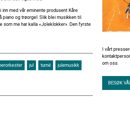
ei inn med vår eminente produsent Kåre
piano og trøorgel. Slik blei musikken til.
gle som me har kalla «Joleklokker». Den fyrste
I vårt presse
kontaktperson
om oss.
erorkester
jul
turné
julemusikk
BESØK VÅ