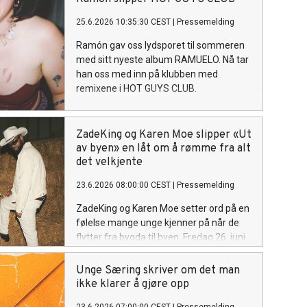
25.6.2026 10:35:30 CEST
|
Pressemelding
Ramón gav oss lydsporet til sommeren
med sitt nyeste album RAMUELO. Nå tar
han oss med inn på klubben med
remixene i HOT GUYS CLUB.
ZadeKing og Karen Moe slipper «Ut
av byen» en låt om å rømme fra alt
det velkjente
23.6.2026 08:00:00 CEST
|
Pressemelding
ZadeKing og Karen Moe setter ord på en
følelse mange unge kjenner på når de
flytter fra bygda til byen. Fredag 26. juni
slipper de singelen «Ut av byen», en
poplåt om hjemlengsel, identitet og
Unge Særing skriver om det man
savnet etter stedet man kommer fra.
ikke klarer å gjøre opp