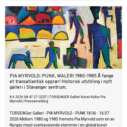
musikk. Duoen har siden spilt to heftige arenakonserter på
Unity Arena på Fornebu og Avicii Arena i Stockholm, der
«How you know» ble debutert live for et ellevilt publikum. Hør
låten HER! På låten synger Marcus & Martinus: Se hva vi har
blitt til nå Leve livet vi drømte om Reise rundt og spille store
shows Høre skrikene fra første rad Men savne ropet
hjemmefra Vi var gutta da vi reiste vækk Vi kom hjæm igjen
som voksne menn Når verden rope stjerna men her er det
stopp That’s how you know you fucked up Etter stor
etterspørsel fra fansen slippes låten nå endelig på alle
strømmetjenester - og den lover stor hitfaktor! I morgen,
lørdag 13. juni opptrer Marcus & Martinus på VG-lista i Oslo.
Mer om Marcus & Martinus: M
PIA MYRVOLD: PUNK, MALERI 1980–1985 Å fange
et transatlantisk opprør! Historisk utstilling i nytt
galleri i Stavanger sentrum.
8.6.2026 08:47:27 CEST
|
TORSDAGER Galleri Kunst Kultur Pia
Myrvold
|
Pressemelding
TORSDAGer Galleri - PIA MYRVOLD - PUNK 18.06 - 16.07
2026 Mellom 1980 og 1985 fremsto Pia Myrvold som en av
Norges mest overbevisende stemmer i en global kunst