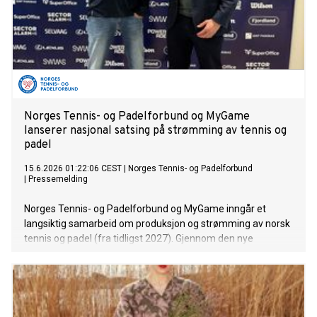
Norges Tennis- og Padelforbund og MyGame
lanserer nasjonal satsing på strømming av tennis og
padel
15.6.2026 01:22:06 CEST
|
Norges Tennis- og Padelforbund
|
Pressemelding
Norges Tennis- og Padelforbund og MyGame inngår et
langsiktig samarbeid om produksjon og strømming av norsk
tennis og padel (fra tidligst 2027). Gjennom den nye
plattformen Tennis & Padel TV er ambisjonen å gjøre både
elite- og breddeaktivitet tilgjengelig for publikum over hele
landet.