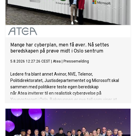
Mange har cyberplan, men få øver. Nå settes
beredskapen på prøve midt i Oslo sentrum
5.8.2026 12:27:26 CEST
|
Atea
|
Pressemelding
Ledere fra blant annet Avinor, NVE, Telenor,
Politidirektoratet, Justisdepartementet og Microsoft skal
sammen med politikere teste egen beredskap
når Atea inviterer til en realistisk cyberøvelse på
Youngstorget i Oslo. Bakgrunnen er nye tall som viser at
mange norske virksomheter har planer for å håndtere
cyberangrep, men få trener på dem.