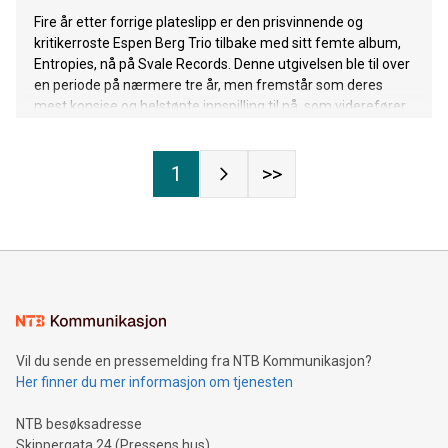
Fire år etter forrige plateslipp er den prisvinnende og
kritikerroste Espen Berg Trio tilbake med sitt femte album,
Entropies, nå på Svale Records. Denne utgivelsen ble til over
en periode på nærmere tre år, men fremstår som deres
mest konsise og helstøpte innspilling til nå, som viderefører
trioens kvaliteter på aller beste vis.
1
>>
Vil du sende en pressemelding fra NTB Kommunikasjon?
Her finner du mer informasjon om tjenesten
NTB besøksadresse
Skippergata 24 (Pressens hus)