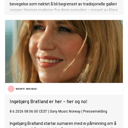
bevegelse som nektet å bli begrenset av tradisjonelle galleri
vegger. Hennes malerier fra denn perioden – preget av klare
farger, aggressiv penselstrøk og kollasjelignende bildebruk –
fanget den rå, opprørske energien i punk ikke bare som
musikk, men som en komplett estetisk revolusjon som
forvandlet mote, klubbkultur og selve kunstverdenen.
Ingebjørg Bratland er her – her og no!
8.6.2026 08:06:00 CEST
|
Sony Music Norway
|
Pressemelding
Ingebjørg Bratland startar sumaren med ei påminning om å