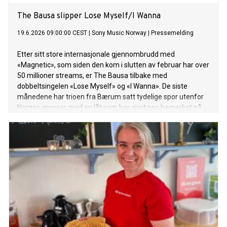
The Bausa slipper Lose Myself/I Wanna
19.6.2026 09:00:00 CEST
|
Sony Music Norway
|
Pressemelding
Etter sitt store internasjonale gjennombrudd med
«Magnetic», som siden den kom i slutten av februar har over
50 millioner streams, er The Bausa tilbake med
dobbeltsingelen «Lose Myself» og «I Wanna». De siste
månedene har trioen fra Bærum satt tydelige spor utenfor
Norges grenser med en låt som har gjort seg bemerket på
hitlister, radiostasjoner og dansegulv over hele verden.