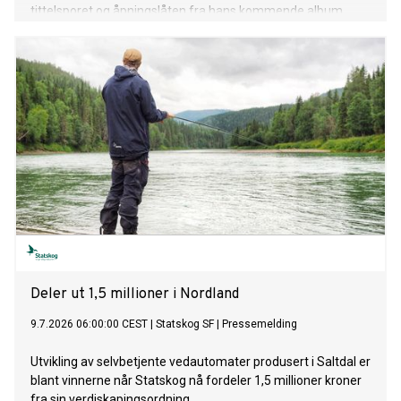
tittelsporet og åpningslåten fra hans kommende album
Good Times. Albumet består av 13 spor og utgis 14. august.
Deler ut 1,5 millioner i Nordland
9.7.2026 06:00:00 CEST
|
Statskog SF
|
Pressemelding
Utvikling av selvbetjente vedautomater produsert i Saltdal er
blant vinnerne når Statskog nå fordeler 1,5 millioner kroner
fra sin verdiskapingsordning.