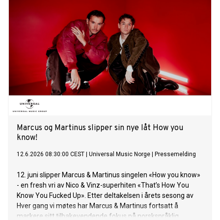
Marcus og Martinus slipper sin nye låt How you
know!
12.6.2026 08:30:00 CEST
|
Universal Music Norge
|
Pressemelding
12. juni slipper Marcus & Martinus singelen «How you know»
- en fresh vri av Nico & Vinz-superhiten «That’s How You
Know You Fucked Up». Etter deltakelsen i årets sesong av
Hver gang vi møtes har Marcus & Martinus fortsatt å
markere sitt tilbakevendende fokus på norskspråklig