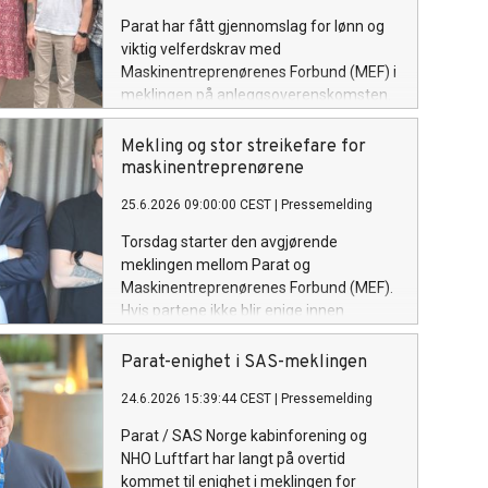
Parat har fått gjennomslag for lønn og
viktig velferdskrav med
Maskinentreprenørenes Forbund (MEF) i
meklingen på anleggsoverenskomsten.
Den varslede streiken i anleggssektoren
er dermed avverget.
Mekling og stor streikefare for
maskinentreprenørene
25.6.2026 09:00:00 CEST
|
Pressemelding
Torsdag starter den avgjørende
meklingen mellom Parat og
Maskinentreprenørenes Forbund (MEF).
Hvis partene ikke blir enige innen
midnatt fredag, vil Parats medlemmer
være i streik fra lørdag morgen.
Parat-enighet i SAS-meklingen
24.6.2026 15:39:44 CEST
|
Pressemelding
Parat / SAS Norge kabinforening og
NHO Luftfart har langt på overtid
kommet til enighet i meklingen for