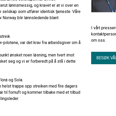
erut lønnsmessig, og kravet er at vi over en
e selskap som utfører identisk tjeneste. Våre
tow Norway blir lønnsledende blant
I vårt presse
kontaktperson
streik
om oss.
w-pilotene, var det krav fra arbeidsgiver om å
spunkt ønsket noen løsning, men tvert imot
BESØK VÅ
sket seg og vi er forberedt på å stå i dette
lorø og Sola.
om helst trappe opp streiken med fire dagers
r til fornuft og kommer tilbake med et tilbud
lingsleder.