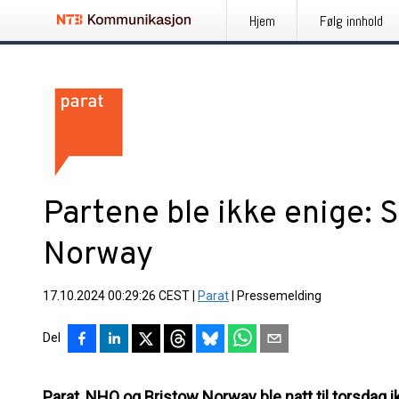
Hjem
Følg innhold
Partene ble ikke enige: S
Norway
17.10.2024 00:29:26 CEST
|
Parat
|
Pressemelding
Del
Parat, NHO og Bristow Norway ble natt til torsdag ik