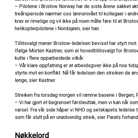
– Pilotene i Bristow Norway har de siste årene sakket akt
treårsperiode nærmer oss lønnsnivået til kollegaer i andr
krav er rimelige og vil ikke på noen måte føre til at Bris
helikopterpilotene i Nordsjøen, sier han.
Tillitsvalgt mener Bristow-ledelsen bevisst har styrt mot 
Ifølge Morten Kastner, som er hovedtillitsvalgt for Bristo
kutte i flere opparbeidede vilkår.
– Vår klare oppfatning er at arbeidsgiver ikke på noe tid
styrte mot en konflikt. Nå får ledelsen den streiken de øn
lenge, sier Kastner.
Streiken fra torsdag morgen vil ramme basene i Bergen, F
– Vi har gjort et begrenset førsteuttak, men vi kan når s
varsel. Fra vår side håper vi NHO og selskapets ledelse ta
som får slutt på en unødvendig streik, sier Parats forhand
Nøkkelord