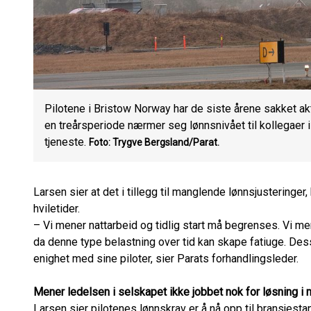
Pilotene i Bristow Norway har de siste årene sakket ak
en treårsperiode nærmer seg lønnsnivået til kollegaer 
tjeneste.
Foto: Trygve Bergsland/Parat.
Larsen sier at det i tillegg til manglende lønnsjusteringe
hviletider.
– Vi mener nattarbeid og tidlig start må begrenses. Vi me
da denne type belastning over tid kan skape fatiuge. Dess
enighet med sine piloter, sier Parats forhandlingsleder.
Mener ledelsen i selskapet ikke jobbet nok for løsning i
Larsen sier pilotenes lønnskrav er å nå opp til bransjesta