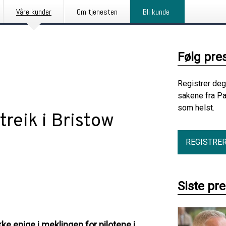
Våre kunder
Om tjenesten
Bli kunde
Følg pre
Registrer deg
sakene fra Pa
som helst.
treik i Bristow
REGISTRE
Siste pr
ke enige i meklingen for pilotene i