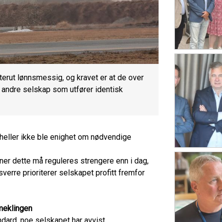
terut lønnsmessig, og kravet er at de over
i andre selskap som utfører identisk
r, heller ikke ble enighet om nødvendige
ner dette må reguleres strengere enn i dag,
verre prioriterer selskapet profitt fremfor
 meklingen
ndard, noe selskapet har avvist.