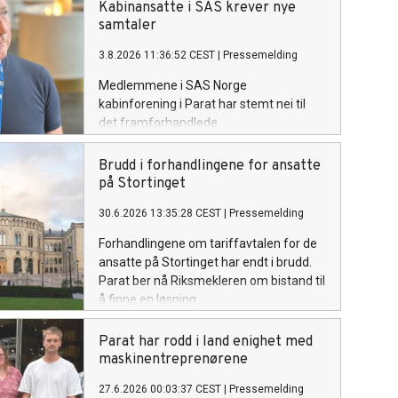
Kabinansatte i SAS krever nye
samtaler
3.8.2026 11:36:52 CEST
|
Pressemelding
Medlemmene i SAS Norge
kabinforening i Parat har stemt nei til
det framforhandlede
meklingsresultatet. Med nærmere 70
prosent nei-stemmer sendes partene nå
Brudd i forhandlingene for ansatte
tilbake til forhandlingsbordet. Parat ber
på Stortinget
om umiddelbare samtaler med SAS og
30.6.2026 13:35:28 CEST
|
Pressemelding
NHO Luftfart for å unngå streik.
Forhandlingene om tariffavtalen for de
ansatte på Stortinget har endt i brudd.
Parat ber nå Riksmekleren om bistand til
å finne en løsning.
Parat har rodd i land enighet med
maskinentreprenørene
27.6.2026 00:03:37 CEST
|
Pressemelding