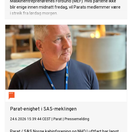
Maskinentreprenørenes Forbund (MEF). Hvis partene ikke
blir enige innen midnatt fredag, vil Parats medlemmer være
i streik fra lørdag morgen.
Parat-enighet i SAS-meklingen
24.6.2026 15:39:44 CEST
|
Parat
|
Pressemelding
Parat / SAS Norge kabinforening og NHO Luftfart har langt