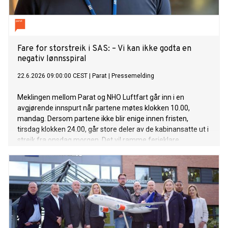
Fare for storstreik i SAS: – Vi kan ikke godta en
negativ lønnsspiral
22.6.2026 09:00:00 CEST
|
Parat
|
Pressemelding
Meklingen mellom Parat og NHO Luftfart går inn i en
avgjørende innspurt når partene møtes klokken 10.00,
mandag. Dersom partene ikke blir enige innen fristen,
tirsdag klokken 24.00, går store deler av de kabinansatte ut i
streik fra onsdag morgen. Det vil ramme ferieklare
passasjerer hardt midt i fellesferien.