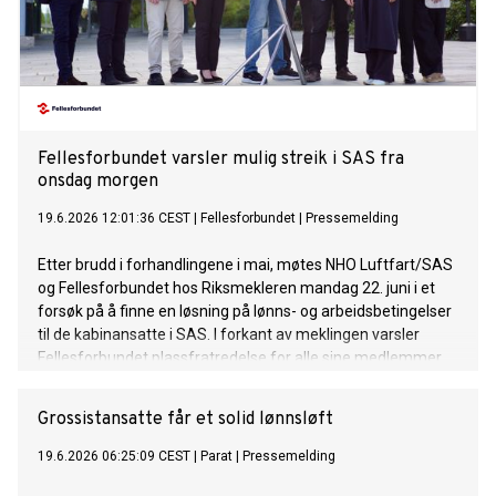
Fellesforbundet varsler mulig streik i SAS fra
onsdag morgen
19.6.2026 12:01:36 CEST
|
Fellesforbundet
|
Pressemelding
Etter brudd i forhandlingene i mai, møtes NHO Luftfart/SAS
og Fellesforbundet hos Riksmekleren mandag 22. juni i et
forsøk på å finne en løsning på lønns- og arbeidsbetingelser
til de kabinansatte i SAS. I forkant av meklingen varsler
Fellesforbundet plassfratredelse for alle sine medlemmer
på Kabinavtalen i SAS.
Grossistansatte får et solid lønnsløft
19.6.2026 06:25:09 CEST
|
Parat
|
Pressemelding