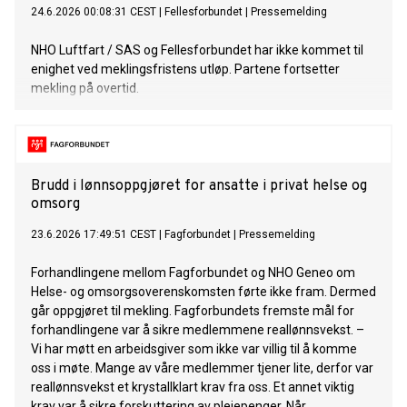
24.6.2026 00:08:31 CEST
|
Fellesforbundet
|
Pressemelding
NHO Luftfart / SAS og Fellesforbundet har ikke kommet til
enighet ved meklingsfristens utløp. Partene fortsetter
mekling på overtid.
Brudd i lønnsoppgjøret for ansatte i privat helse og
omsorg
23.6.2026 17:49:51 CEST
|
Fagforbundet
|
Pressemelding
Forhandlingene mellom Fagforbundet og NHO Geneo om
Helse- og omsorgsoverenskomsten førte ikke fram. Dermed
går oppgjøret til mekling. Fagforbundets fremste mål for
forhandlingene var å sikre medlemmene reallønnsvekst. –
Vi har møtt en arbeidsgiver som ikke var villig til å komme
oss i møte. Mange av våre medlemmer tjener lite, derfor var
reallønnsvekst et krystallklart krav fra oss. Et annet viktig
krav var å sikre forskuttering av pleiepenger. Når