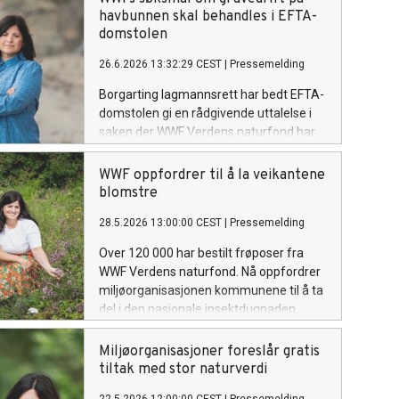
havbunnen skal behandles i EFTA-
domstolen
26.6.2026 13:32:29 CEST
|
Pressemelding
Borgarting lagmannsrett har bedt EFTA-
domstolen gi en rådgivende uttalelse i
saken der WWF Verdens naturfond har
saksøkt den norske stat for
beslutningen om å åpne for gruvedrift
WWF oppfordrer til å la veikantene
på havbunnen i 2024.
blomstre
28.5.2026 13:00:00 CEST
|
Pressemelding
Over 120 000 har bestilt frøposer fra
WWF Verdens naturfond. Nå oppfordrer
miljøorganisasjonen kommunene til å ta
del i den nasjonale insektdugnaden.
Miljøorganisasjoner foreslår gratis
tiltak med stor naturverdi