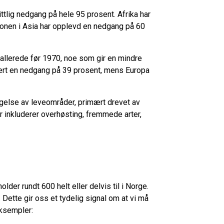
tlig nedgang på hele 95 prosent. Afrika har
ionen i Asia har opplevd en nedgang på 60
 allerede før 1970, noe som gir en mindre
rert en nedgang på 39 prosent, mens Europa
ngelse av leveområder, primært drevet av
 inkluderer overhøsting, fremmede arter,
er rundt 600 helt eller delvis til i Norge.
. Dette gir oss et tydelig signal om at vi må
eksempler: