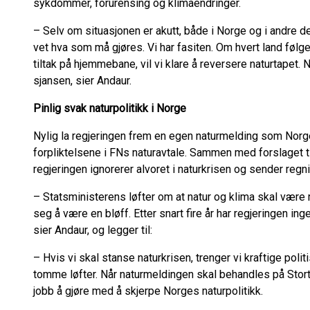
sykdommer, forurensing og klimaendringer.
– Selv om situasjonen er akutt, både i Norge og i andre del
vet hva som må gjøres. Vi har fasiten. Om hvert land føl
tiltak på hjemmebane, vil vi klare å reversere naturtapet.
sjansen, sier Andaur.
Pinlig svak naturpolitikk i Norge
Nylig la regjeringen frem en egen naturmelding som Norge
forpliktelsene i FNs naturavtale. Sammen med forslaget til
regjeringen ignorerer alvoret i naturkrisen og sender regn
– Statsministerens løfter om at natur og klima skal være 
seg å være en bløff. Etter snart fire år har regjeringen inge
sier Andaur, og legger til:
– Hvis vi skal stanse naturkrisen, trenger vi kraftige polit
tomme løfter. Når naturmeldingen skal behandles på Storti
jobb å gjøre med å skjerpe Norges naturpolitikk.