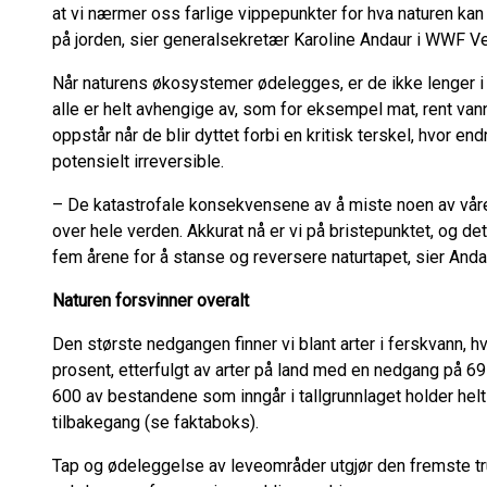
at vi nærmer oss farlige vippepunkter for hva naturen kan t
på jorden, sier generalsekretær Karoline Andaur i WWF V
Når naturens økosystemer ødelegges, er de ikke lenger i st
alle er helt avhengige av, som for eksempel mat, rent van
oppstår når de blir dyttet forbi en kritisk terskel, hvor 
potensielt irreversible.
– De katastrofale konsekvensene av å miste noen av vår
over hele verden. Akkurat nå er vi på bristepunktet, og de
fem årene for å stanse og reversere naturtapet, sier Anda
Naturen forsvinner overalt
Den største nedgangen finner vi blant arter i ferskvann, h
prosent, etterfulgt av arter på land med en nedgang på 69
600 av bestandene som inngår i tallgrunnlaget holder helt 
tilbakegang (se faktaboks).
Tap og ødeleggelse av leveområder utgjør den fremste tru