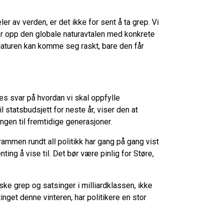
er av verden, er det ikke for sent å ta grep. Vi
ger opp den globale naturavtalen med konkrete
 Naturen kan komme seg raskt, bare den får
s svar på hvordan vi skal oppfylle
 statsbudsjett for neste år, viser den at
ingen til fremtidige generasjoner.
rammen rundt all politikk har gang på gang vist
nting å vise til. Det bør være pinlig for Støre,
iske grep og satsinger i milliardklassen, ikke
nget denne vinteren, har politikere en stor