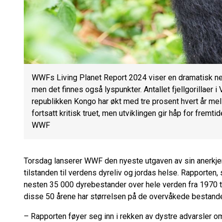
WWFs Living Planet Report 2024 viser en dramatisk ne
men det finnes også lyspunkter. Antallet fjellgorillaer 
republikken Kongo har økt med tre prosent hvert år mel
fortsatt kritisk truet, men utviklingen gir håp for fremt
WWF
Torsdag lanserer WWF den nyeste utgaven av sin anerkje
tilstanden til verdens dyreliv og jordas helse. Rapporten, 
nesten 35 000 dyrebestander over hele verden fra 1970 ti
disse 50 årene har størrelsen på de overvåkede bestande
– Rapporten føyer seg inn i rekken av dystre advarsler om