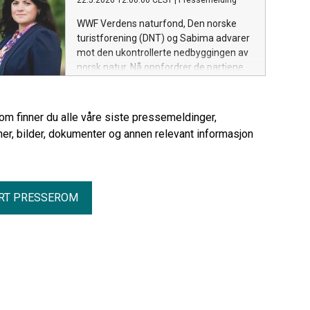
22.5.2026 12:00:00 CEST
|
Pressemelding
WWF Verdens naturfond, Den norske
turistforening (DNT) og Sabima advarer
mot den ukontrollerte nedbyggingen av
norsk natur. Nå oppfordrer de partiene
som skal i budsjettforhandlinger til å se
på et effektivt og verdifullt tiltak.
rom finner du alle våre siste pressemeldinger,
er, bilder, dokumenter og annen relevant informasjon
RT PRESSEROM