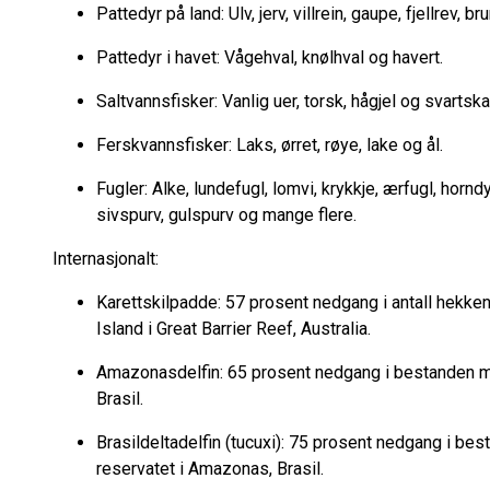
Pattedyr på land: Ulv, jerv, villrein, gaupe, fjellrev, br
Pattedyr i havet: Vågehval, knølhval og havert.
Saltvannsfisker: Vanlig uer, torsk, hågjel og svartsk
Ferskvannsfisker: Laks, ørret, røye, lake og ål.
Fugler: Alke, lundefugl, lomvi, krykkje, ærfugl, horn
sivspurv, gulspurv og mange flere.
Internasjonalt:
Karettskilpadde: 57 prosent nedgang i antall hek
Island i Great Barrier Reef, Australia.
Amazonasdelfin: 65 prosent nedgang i bestanden m
Brasil.
Brasildeltadelfin (tucuxi): 75 prosent nedgang i b
reservatet i Amazonas, Brasil.