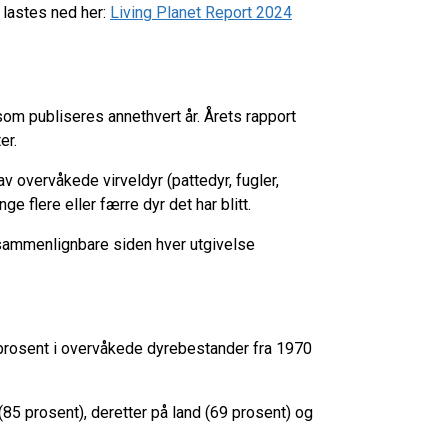
 lastes ned her:
Living Planet Report 2024
om publiseres annethvert år. Årets rapport
ter.
v overvåkede virveldyr (pattedyr, fugler,
ge flere eller færre dyr det har blitt.
 sammenlignbare siden hver utgivelse
 prosent i overvåkede dyrebestander fra 1970
5 prosent), deretter på land (69 prosent) og