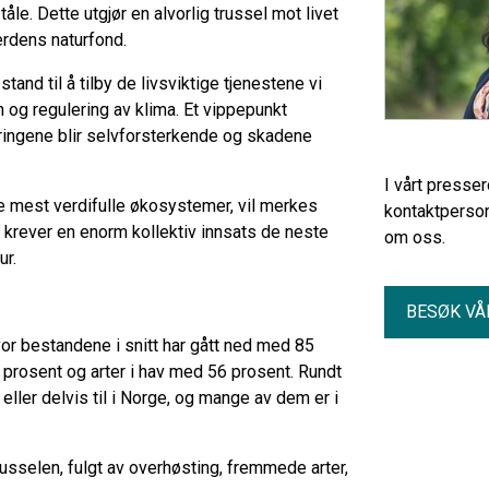
åle. Dette utgjør en alvorlig trussel mot livet
erdens naturfond.
and til å tilby de livsviktige tjenestene vi
n og regulering av klima. Et vippepunkt
endringene blir selvforsterkende og skadene
I vårt presse
e mest verdifulle økosystemer, vil merkes
kontaktperson
t krever en enorm kollektiv innsats de neste
om oss.
ur.
BESØK VÅ
vor bestandene i snitt har gått ned med 85
 prosent og arter i hav med 56 prosent. Rundt
eller delvis til i Norge, og mange av dem er i
sselen, fulgt av overhøsting, fremmede arter,