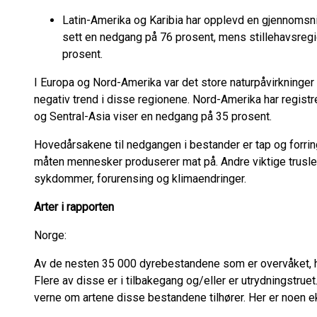
Latin-Amerika og Karibia har opplevd en gjennomsnit
sett en nedgang på 76 prosent, mens stillehavsreg
prosent.
I Europa og Nord-Amerika var det store naturpåvirkninger
negativ trend i disse regionene. Nord-Amerika har regist
og Sentral-Asia viser en nedgang på 35 prosent.
Hovedårsakene til nedgangen i bestander er tap og forri
måten mennesker produserer mat på. Andre viktige trusler
sykdommer, forurensing og klimaendringer.
Arter i rapporten
Norge:
Av de nesten 35 000 dyrebestandene som er overvåket, hold
Flere av disse er i tilbakegang og/eller er utrydningstruet
verne om artene disse bestandene tilhører. Her er noen 