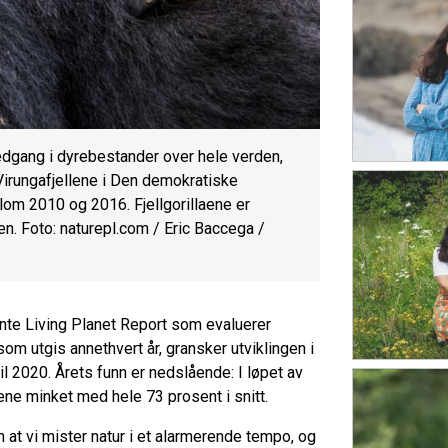
dgang i dyrebestander over hele verden,
i Virungafjellene i Den demokratiske
lom 2010 og 2016. Fjellgorillaene er
iden. Foto: naturepl.com / Eric Baccega /
nte Living Planet Report som evaluerer
som utgis annethvert år, gransker utviklingen i
l 2020. Årets funn er nedslående: I løpet av
ne minket med hele 73 prosent i snitt.
 at vi mister natur i et alarmerende tempo, og