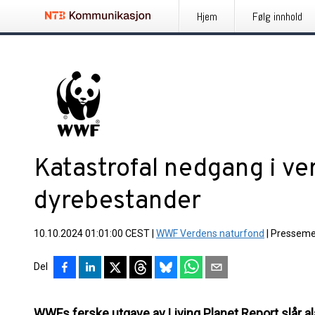
Hjem
Følg innhold
Katastrofal nedgang i ve
dyrebestander
10.10.2024 01:01:00 CEST
|
WWF Verdens naturfond
|
Presseme
Del
WWFs ferske utgave av Living Planet Report slår 