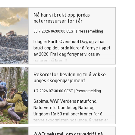
Nå har vi brukt opp jordas
naturressurser for i år
30.7.2026 06:00:00 CEST
|
Pressemelding
I dag er Earth Overshoot Day, og vi har
brukt opp det jorda klarer å fornye i løpet
av 2026. Fra i dag forsyner vi oss av
naturen på kreditt.
Rekordstor bevilgning til å vekke
unges skogengasjement
1.7.2026 07:30:00 CEST
|
Pressemelding
Sabima, WWF Verdens naturfond,
Naturvernforbundet og Natur og
Ungdom får 50 millioner kroner for å
tenne skoggnisten hos unge. Giveren er
Sparebankstiftelsen DNB, og dette er
den største tildelingen i sitt slag.
WWFs søksmål om gruvedrift på