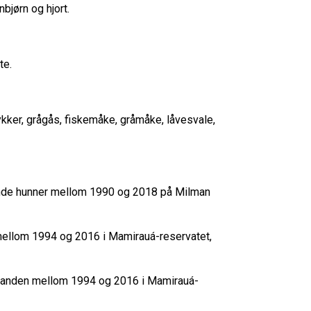
unbjørn og hjort.
ate.
dykker, grågås, fiskemåke, gråmåke, låvesvale,
kende hunner mellom 1990 og 2018 på Milman
ellom 1994 og 2016 i Mamirauá-reservatet,
estanden mellom 1994 og 2016 i Mamirauá-