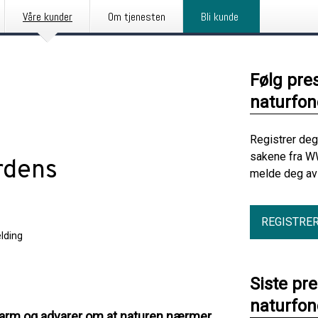
Våre kunder
Om tjenesten
Bli kunde
Følg pre
naturfon
Registrer deg
sakene fra W
rdens
melde deg av 
REGISTRE
lding
Siste pr
naturfon
alarm og advarer om at naturen nærmer