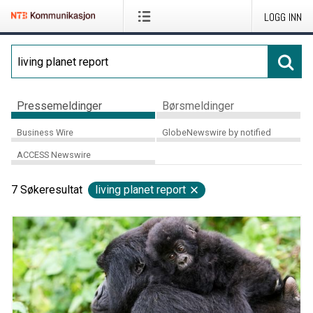
LOGG INN
Pressemeldinger
Børsmeldinger
Business Wire
GlobeNewswire by notified
ACCESS Newswire
7
Søkeresultat
living planet report