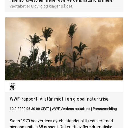
innenfor ulvesonen alene. WWF Verdens naturfond mener
vedtaket er ulovlig og klager på det.
WWF-rapport: Vi står midt i en global naturkrise
10.9.2020 06:30:00 CEST
|
WWF Verdens naturfond
|
Pressemelding
Siden 1970 har verdens dyrebestander blitt redusert med
gjennomsnittlig 68 prosent. Det er ett av flere dramatiske