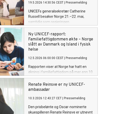
19.5.2026 14:30:56 CEST
|
Pressemelding
UNICEFs generalsekretær Catherine
Russell besøker Norge 21.–22. mai,
samtidig som regjeringen
gjennomfører Prosjekt Vendepunkt – en
omfattende gjennomgang av norsk
Ny UNICEF-rapport:
bistand. Besøket finner sted i en tid med
Familiefattigdommen økte – Norge
økende globale humanitære behov, der
slått av Danmark og Island i fysisk
prioriteringene i norsk utviklingspolitikk
helse
kan få direkte konsekvenser for barn i
12.5.2026 06:00:00 CEST
|
Pressemelding
noen av verdens mest utsatte områder.
Rapporten viser at Norge har hatt en
økning i familiefattigdom på mer enn 10
prosent på ti år, i perioden 2012-2022.
Norge scorer dårligere enn flere nordiske
Renate Reinsve er ny UNICEF-
land på fysisk helse og skoleresultater.
ambassadør
10.3.2026 12:43:27 CET
|
Pressemelding
Den prisbelønte og Oscar-nominerte
skuespilleren Renate Reinsve er utnevnt