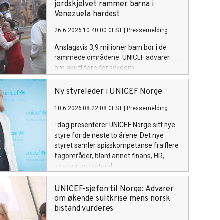
jordskjelvet rammer barna i
Venezuela hardest
26.6.2026 10:40:00 CEST
|
Pressemelding
Anslagsvis 3,9 millioner barn bor i de
rammede områdene. UNICEF advarer
om akutt fare for sykdom,
underernæring og avbrutt skolegang –
og mobiliserer et av verdens største
Ny styreleder i UNICEF Norge
humanitære forsyningssystemer for
10.6.2026 08:22:08 CEST
|
Pressemelding
barn.
I dag presenterer UNICEF Norge sitt nye
styre for de neste to årene. Det nye
styret samler spisskompetanse fra flere
fagområder, blant annet finans, HR,
strategi og bistand.
UNICEF-sjefen til Norge: Advarer
om økende sultkrise mens norsk
bistand vurderes