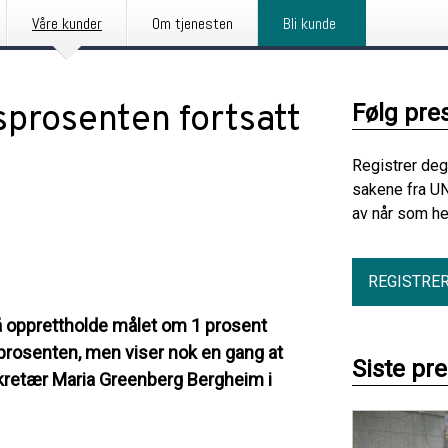
Våre kunder
Om tjenesten
Bli kunde
sprosenten fortsatt
Følg pre
Registrer deg
sakene fra U
av når som he
REGISTRE
 å opprettholde målet om 1 prosent
-prosenten, men viser nok en gang at
Siste pr
lsekretær Maria Greenberg Bergheim i