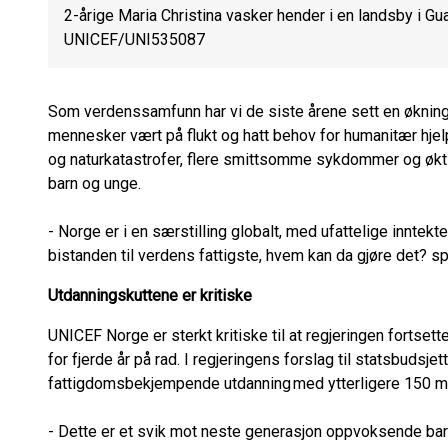
2-årige Maria Christina vasker hender i en landsby i Gua
UNICEF/UNI535087
Som verdenssamfunn har vi de siste årene sett en økning i
mennesker vært på flukt og hatt behov for humanitær hjel
og naturkatastrofer, flere smittsomme sykdommer og økt
barn og unge.
- Norge er i en særstilling globalt, med ufattelige inntek
bistanden til verdens fattigste, hvem kan da gjøre det?
Utdanningskuttene er kritiske
UNICEF Norge er sterkt kritiske til at regjeringen fortsett
for fjerde år på rad. I regjeringens forslag til statsbudsje
fattigdomsbekjempende utdanning med ytterligere 150 mi
- Dette er et svik mot neste generasjon oppvoksende ba