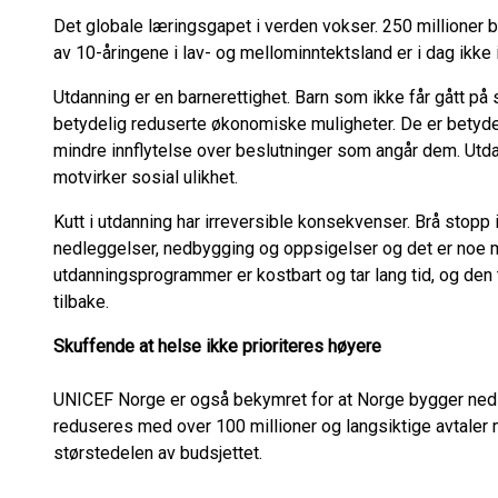
Det globale læringsgapet i verden vokser. 250 millioner 
av 10-åringene i lav- og mellominntektsland er i dag ikke i 
Utdanning er en barnerettighet. Barn som ikke får gått på s
betydelig reduserte økonomiske muligheter. De er betydeli
mindre innflytelse over beslutninger som angår dem. Utda
motvirker sosial ulikhet.
Kutt i utdanning har irreversible konsekvenser. Brå stopp 
nedleggelser, nedbygging og oppsigelser og det er noe ma
utdanningsprogrammer er kostbart og tar lang tid, og den 
tilbake.
Skuffende at helse ikke prioriteres høyere
UNICEF Norge er også bekymret for at Norge bygger ned s
reduseres med over 100 millioner og langsiktige avtaler
størstedelen av budsjettet.