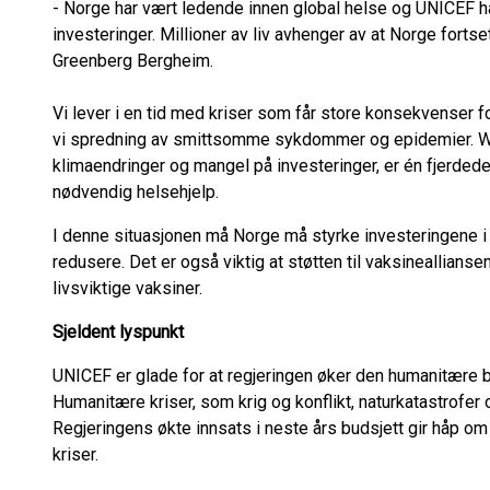
- Norge har vært ledende innen global helse og UNICEF ha
investeringer. Millioner av liv avhenger av at Norge fortse
Greenberg Bergheim.
Vi lever i en tid med kriser som får store konsekvenser fo
vi spredning av smittsomme sykdommer og epidemier. WHO
klimaendringer og mangel på investeringer, er én fjerdedel
nødvendig helsehjelp.
I denne situasjonen må Norge må styrke investeringene i 
redusere. Det er også viktig at støtten til vaksineallians
livsviktige vaksiner.
Sjeldent lyspunkt
UNICEF er glade for at regjeringen øker den humanitære b
Humanitære kriser, som krig og konflikt, naturkatastrofer
Regjeringens økte innsats i neste års budsjett gir håp om 
kriser.