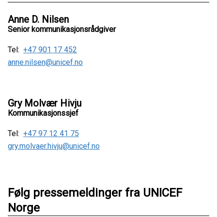
Anne D. Nilsen
Senior kommunikasjonsrådgiver
Tel:
+47 901 17 452
anne.nilsen@unicef.no
Gry Molvær Hivju
Kommunikasjonssjef
Tel:
+47 97 12 41 75
gry.molvaer.hivju@unicef.no
Følg pressemeldinger fra UNICEF
Norge