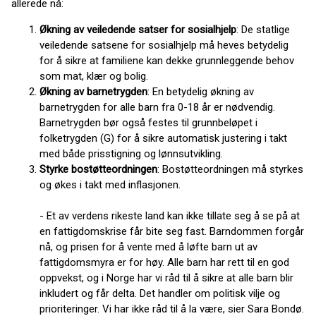
allerede nå:
Økning av veiledende satser for sosialhjelp
: De statlige
veiledende satsene for sosialhjelp må heves betydelig
for å sikre at familiene kan dekke grunnleggende behov
som mat, klær og bolig.
Økning av barnetrygden
: En betydelig økning av
barnetrygden for alle barn fra 0-18 år er nødvendig.
Barnetrygden bør også festes til grunnbeløpet i
folketrygden (G) for å sikre automatisk justering i takt
med både prisstigning og lønnsutvikling.
Styrke bostøtteordningen
: Bostøtteordningen må styrkes
og økes i takt med inflasjonen.
- Et av verdens rikeste land kan ikke tillate seg å se på at
en fattigdomskrise får bite seg fast. Barndommen forgår
nå, og prisen for å vente med å løfte barn ut av
fattigdomsmyra er for høy. Alle barn har rett til en god
oppvekst, og i Norge har vi råd til å sikre at alle barn blir
inkludert og får delta. Det handler om politisk vilje og
prioriteringer. Vi har ikke råd til å la være, sier Sara Bondø.