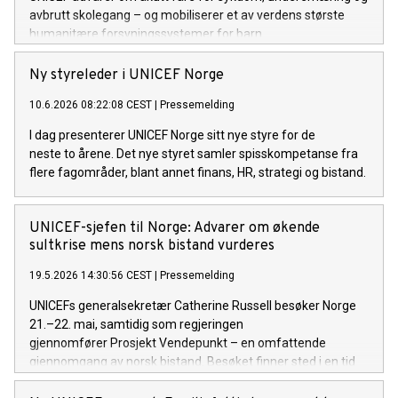
avbrutt skolegang – og mobiliserer et av verdens største
humanitære forsyningssystemer for barn.
Ny styreleder i UNICEF Norge
10.6.2026 08:22:08 CEST
|
Pressemelding
I dag presenterer UNICEF Norge sitt nye styre for de
neste to årene. Det nye styret samler spisskompetanse fra
flere fagområder, blant annet finans, HR, strategi og bistand.
UNICEF-sjefen til Norge: Advarer om økende
sultkrise mens norsk bistand vurderes
19.5.2026 14:30:56 CEST
|
Pressemelding
UNICEFs generalsekretær Catherine Russell besøker Norge
21.–22. mai, samtidig som regjeringen
gjennomfører Prosjekt Vendepunkt – en omfattende
gjennomgang av norsk bistand. Besøket finner sted i en tid
med økende globale humanitære behov, der prioriteringene i