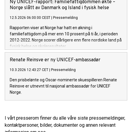
norsk utviklingspolitikk kan få direkte konsekvenser for barn i
Ny UNICEF-rapport: Familiefattigdommen økte –
noen av verdens mest utsatte områder.
Norge slått av Danmark og Island i fysisk helse
12.5.2026 06:00:00 CEST
|
Pressemelding
Rapporten viser at Norge har hatt en økning i
familiefattigdom på mer enn 10 prosent på ti år, i perioden
2012-2022. Norge scorer dårligere enn flere nordiske land på
fysisk helse og skoleresultater.
Renate Reinsve er ny UNICEF-ambassadør
10.3.2026 12:43:27 CET
|
Pressemelding
Den prisbelønte og Oscar-nominerte skuespilleren Renate
Reinsve er utnevnt til nasjonal ambassadør for UNICEF
Norge.
I vårt presserom finner du alle våre siste pressemeldinger,
kontaktpersoner, bilder, dokumenter og annen relevant