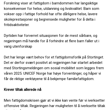
Forskning viser at fattigdom i barndommen har langsiktige
konsekvenser for helse, utdanning og livskvalitet. Barn som
vokser opp i fattige forhold har ofte dårligere helse, lavere
skoleprestasjoner og begrensede muligheter for å delta i
fritidsaktiviteter.
Dyrtiden har forverret situasjonen for de mest sårbare, og
regjeringen må handle for å forhindre at flere barn faller ut i
varig utenforskap
Det har lenge vært behov for et fattigdomsforlik på Stortinget.
Det er derfor svært positivt at regjeringen har startet arbeidet
med Stortingsmeldingen om sosial mobilitet som legges frem
våren 2025. UNICEF Norge har høye forventinger, og håper vi
får de riktige verktøyene til å bekjempe familiefattigdom.
Krever tiltak allerede nå
Men fattigdomskrisen gjør at vi ikke kan vente før vi iverksetter
offensive tiltak. Regjeringen har muligheten til å iverksette tiltak