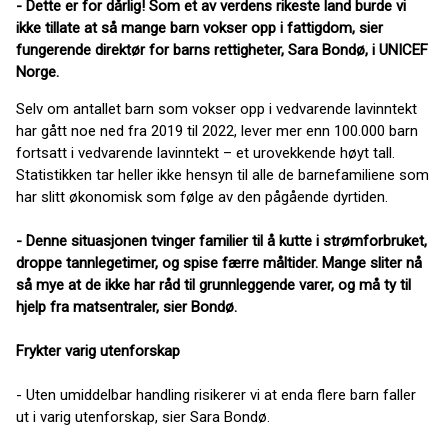
- Dette er for dårlig! Som et av verdens rikeste land burde vi
ikke tillate at så mange barn vokser opp i fattigdom, sier
fungerende direktør for barns rettigheter, Sara Bondø, i UNICEF
Norge.
Selv om antallet barn som vokser opp i vedvarende lavinntekt
har gått noe ned fra 2019 til 2022, lever mer enn 100.000 barn
fortsatt i vedvarende lavinntekt – et urovekkende høyt tall.
Statistikken tar heller ikke hensyn til alle de barnefamiliene som
har slitt økonomisk som følge av den pågående dyrtiden.
- Denne situasjonen tvinger familier til å kutte i strømforbruket,
droppe tannlegetimer, og spise færre måltider. Mange sliter nå
så mye at de ikke har råd til grunnleggende varer, og må ty til
hjelp fra matsentraler, sier Bondø.
Frykter varig utenforskap
- Uten umiddelbar handling risikerer vi at enda flere barn faller
ut i varig utenforskap, sier Sara Bondø.