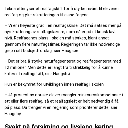
Tekna etterlyser et realfagsløft for å styrke nivået til elevene i
realfag og øke rekrutteringen til disse fagene.
– Vi er i høyeste grad i en realfagskrise. Det må satses mer på
nyrekruttering av realfagslærere, som nå er på et kritisk lavt
nivå. Realfagenes plass i skolen må styrkes, blant annet
gjennom flere naturfagstimer. Regjeringen tar ikke nødvendige
grep i sitt budsjettforslag, sier Haugsbø
– Det er bra å styrke naturfagsenteret og realfagsenteret med
12 millioner. Men dette er langt fra tilstrekkelig for å kunne
kalles et realfagsløft, sier Haugsbø.
Hun er bekymret for utviklingen innen realfag i skolen.
– 41 prosent av norske elever mangler minimumskompetanse i
ett eller flere realfag, så et realfagsløft er helt nødvendig å få
på plass. Da trenger vi en regjering som prioriterer dette, sier
Haugsbø.
Svakt på forskning og livslang læring