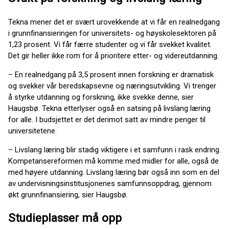
Tekna mener det er svært urovekkende at vi får en realnedgang
i grunnfinansieringen for universitets- og høyskolesektoren på
1,23 prosent. Vi får færre studenter og vi får svekket kvalitet.
Det gir heller ikke rom for å prioritere etter- og videreutdanning.
– En realnedgang på 3,5 prosent innen forskning er dramatisk
og svekker vår beredskapsevne og næringsutvikling. Vi trenger
å styrke utdanning og forskning, ikke svekke denne, sier
Haugsbø. Tekna etterlyser også en satsing på livslang læring
for alle. I budsjettet er det derimot satt av mindre penger til
universitetene.
– Livslang læring blir stadig viktigere i et samfunn i rask endring.
Kompetansereformen må komme med midler for alle, også de
med høyere utdanning. Livslang læring bør også inn som en del
av undervisningsinstitusjonenes samfunnsoppdrag, gjennom
økt grunnfinansiering, sier Haugsbø.
Studieplasser må opp