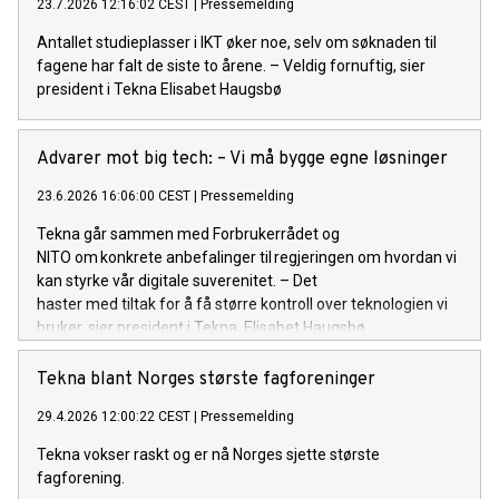
23.7.2026 12:16:02 CEST
|
Pressemelding
Antallet studieplasser i IKT øker noe, selv om søknaden til
fagene har falt de siste to årene. – Veldig fornuftig, sier
president i Tekna Elisabet Haugsbø
Advarer mot big tech: – Vi må bygge egne løsninger
23.6.2026 16:06:00 CEST
|
Pressemelding
Tekna går sammen med Forbrukerrådet og
NITO om konkrete anbefalinger til regjeringen om hvordan vi
kan styrke vår digitale suverenitet. – Det
haster med tiltak for å få større kontroll over teknologien vi
bruker, sier president i Tekna, Elisabet Haugsbø.
Tekna blant Norges største fagforeninger
29.4.2026 12:00:22 CEST
|
Pressemelding
Tekna vokser raskt og er nå Norges sjette største
fagforening.