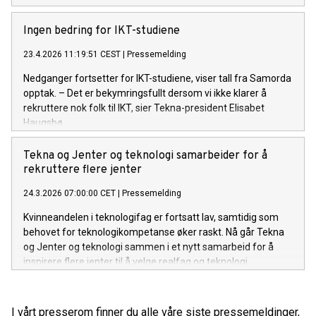
Ingen bedring for IKT-studiene
23.4.2026 11:19:51 CEST
|
Pressemelding
Nedganger fortsetter for IKT-studiene, viser tall fra Samorda
opptak. – Det er bekymringsfullt dersom vi ikke klarer å
rekruttere nok folk til IKT, sier Tekna-president Elisabet
Haugsbø.
Tekna og Jenter og teknologi samarbeider for å
rekruttere flere jenter
24.3.2026 07:00:00 CET
|
Pressemelding
Kvinneandelen i teknologifag er fortsatt lav, samtidig som
behovet for teknologikompetanse øker raskt. Nå går Tekna
og Jenter og teknologi sammen i et nytt samarbeid for å
inspirere flere jenter til å velge realfag og teknologi.
I vårt presserom finner du alle våre siste pressemeldinger,