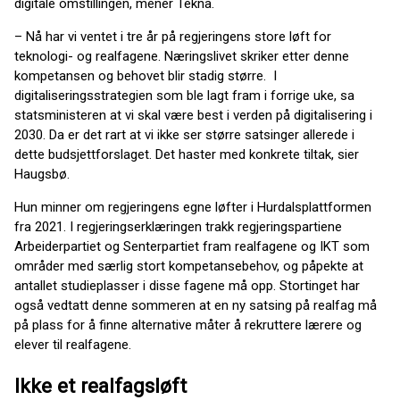
digitale omstillingen, mener Tekna.
– Nå har vi ventet i tre år på regjeringens store løft for
teknologi- og realfagene. Næringslivet skriker etter denne
kompetansen og behovet blir stadig større. I
digitaliseringsstrategien som ble lagt fram i forrige uke, sa
statsministeren at vi skal være best i verden på digitalisering i
2030. Da er det rart at vi ikke ser større satsinger allerede i
dette budsjettforslaget. Det haster med konkrete tiltak, sier
Haugsbø.
Hun minner om regjeringens egne løfter i Hurdalsplattformen
fra 2021. I regjeringserklæringen trakk regjeringspartiene
Arbeiderpartiet og Senterpartiet fram realfagene og IKT som
områder med særlig stort kompetansebehov, og påpekte at
antallet studieplasser i disse fagene må opp. Stortinget har
også vedtatt denne sommeren at en ny satsing på realfag må
på plass for å finne alternative måter å rekruttere lærere og
elever til realfagene.
Ikke et realfagsløft