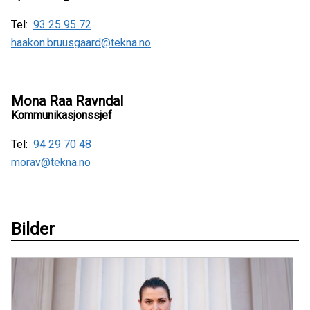
Tel:
93 25 95 72
haakon.bruusgaard@tekna.no
Mona Raa Ravndal
Kommunikasjonssjef
Tel:
94 29 70 48
morav@tekna.no
Bilder