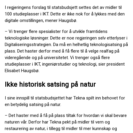
I regjeringens forslag til statsbudsjett settes det av midler til
100 studieplasser i IKT. Dette er ikke nok for å lykkes med den
digitale omstillingen, mener Haugsbø.
– Vi trenger flere spesialister for å utvikle framtidens
teknologiske løsninger. Dette er noe regjeringen selv etterlyser i
Digitaliseringsstrategien. Da må en helhetlig teknologisatsing på
plass. Det haster derfor med å få flere til å velge realfag på
videregående og på universitetet. Vi trenger også flere
studieplasser i IKT, ingeniørstudier og teknologi, sier president
Elisabet Haugsbø.
Ikke historisk satsing på natur
I sine innspill til statsbudsjettet har Tekna spilt inn behovet for
en betydelig satsing på natur.
– Det haster med å få på plass tiltak for hvordan vi skal bevare
naturen vår. Derfor har Tekna pekt på midler til vern og
restaurering av natur, i tillegg til midler til mer kunnskap og