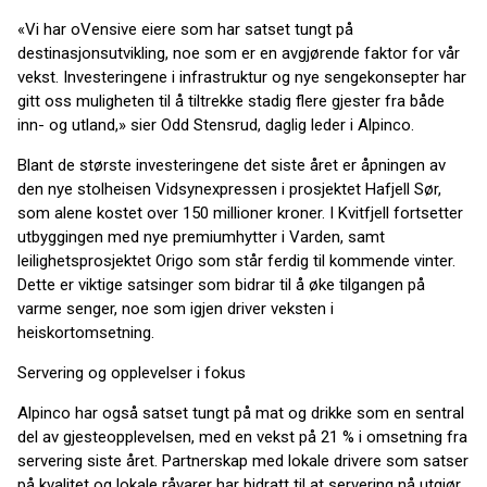
«Vi har oVensive eiere som har satset tungt på
destinasjonsutvikling, noe som er en avgjørende faktor for vår
vekst. Investeringene i infrastruktur og nye sengekonsepter har
gitt oss muligheten til å tiltrekke stadig flere gjester fra både
inn- og utland,» sier Odd Stensrud, daglig leder i Alpinco.
Blant de største investeringene det siste året er åpningen av
den nye stolheisen Vidsynexpressen i prosjektet Hafjell Sør,
som alene kostet over 150 millioner kroner. I Kvitfjell fortsetter
utbyggingen med nye premiumhytter i Varden, samt
leilighetsprosjektet Origo som står ferdig til kommende vinter.
Dette er viktige satsinger som bidrar til å øke tilgangen på
varme senger, noe som igjen driver veksten i
heiskortomsetning.
Servering og opplevelser i fokus
Alpinco har også satset tungt på mat og drikke som en sentral
del av gjesteopplevelsen, med en vekst på 21 % i omsetning fra
servering siste året. Partnerskap med lokale drivere som satser
på kvalitet og lokale råvarer har bidratt til at servering nå utgjør