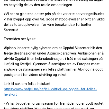
en betydelig del av den totale omsetningen.
«Vi ser at gjestene setter pris på det varierte serveringstilbudet
vi har bygget opp over tid. Gode matopplevelser er blitt en viktig
del av totalopplevelsen for våre besøkende,» fortsetter
Stensrud.
Fremtiden ser lys ut
Alpinco lanserte nylig nyheten om at Oppdal Skisenter blir den
tredje destinasjonen under Alpinco-paraplyen. Ambisjonen er å
utvikle Oppdal til en helårsdestinasjon, i tråd med satsingen på
Hafjell og Kvitfjell. Gjennom å samkjøre tre av Europas mest
snøsikre destinasjoner i en felles plattform er Alpinco nå godt
posisjonert for videre utvikling og vekst.
Link til sak om felles heiskort:
https://www.hafjell.no/hafjell-kvitfjell-og-oppdal-far-felles-
heiskort
«Vi har bygget en organisasjon for fremtiden og er godt rustet
for videre utvikling. Med de investeringene vi har gjort, og