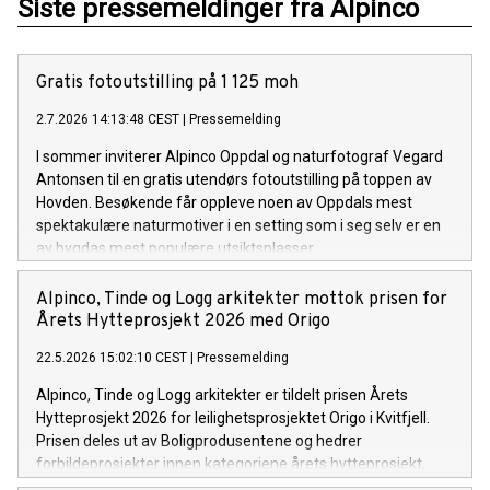
Siste pressemeldinger fra Alpinco
Gratis fotoutstilling på 1 125 moh
2.7.2026 14:13:48 CEST
|
Pressemelding
I sommer inviterer Alpinco Oppdal og naturfotograf Vegard
Antonsen til en gratis utendørs fotoutstilling på toppen av
Hovden. Besøkende får oppleve noen av Oppdals mest
spektakulære naturmotiver i en setting som i seg selv er en
av bygdas mest populære utsiktsplasser.
Alpinco, Tinde og Logg arkitekter mottok prisen for
Årets Hytteprosjekt 2026 med Origo
22.5.2026 15:02:10 CEST
|
Pressemelding
Alpinco, Tinde og Logg arkitekter er tildelt prisen Årets
Hytteprosjekt 2026 for leilighetsprosjektet Origo i Kvitfjell.
Prisen deles ut av Boligprodusentene og hedrer
forbildeprosjekter innen kategoriene årets hytteprosjekt,
årets småhusprosjekt og årets leilighetsprosjekt.