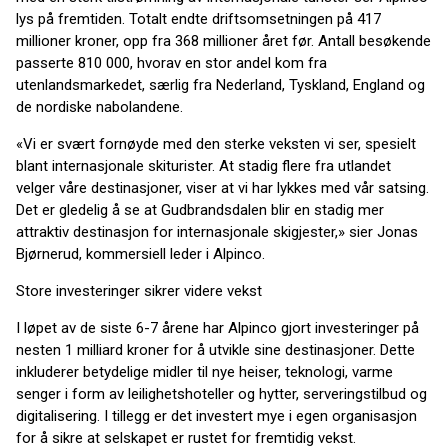
lys på fremtiden. Totalt endte driftsomsetningen på 417
millioner kroner, opp fra 368 millioner året før. Antall besøkende
passerte 810 000, hvorav en stor andel kom fra
utenlandsmarkedet, særlig fra Nederland, Tyskland, England og
de nordiske nabolandene.
«Vi er svært fornøyde med den sterke veksten vi ser, spesielt
blant internasjonale skiturister. At stadig flere fra utlandet
velger våre destinasjoner, viser at vi har lykkes med vår satsing.
Det er gledelig å se at Gudbrandsdalen blir en stadig mer
attraktiv destinasjon for internasjonale skigjester,» sier Jonas
Bjørnerud, kommersiell leder i Alpinco.
Store investeringer sikrer videre vekst
I løpet av de siste 6-7 årene har Alpinco gjort investeringer på
nesten 1 milliard kroner for å utvikle sine destinasjoner. Dette
inkluderer betydelige midler til nye heiser, teknologi, varme
senger i form av leilighetshoteller og hytter, serveringstilbud og
digitalisering. I tillegg er det investert mye i egen organisasjon
for å sikre at selskapet er rustet for fremtidig vekst.