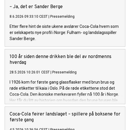
– Ja, det er Sander Berge
8.6.2026 09:33:10 CEST
|
Pressemelding
Etter flere hint de siste ukene avslører Coca-Cola hvem som
er selskapets nye profil i Norge: Fulham- og landslagsspiller
Sander Berge.
100 år siden denne drikken ble del av nordmenns
hverdag
28.5.2026 10:26:01 CEST
|
Pressemelding
I 1926 kom for første gang glassflasker med brun brus og
røde etiketter til kaia i Oslo. På de røde etikettene stod det
Coca-Cola. Den ikoniske merkevaren fyller nå 100 år i Norge.
Her får du litt av historien om hvordan den brune brusen ble
del av den norske hverdagen.
Coca-Cola feirer landslaget – spillere på boksene for
første gang
4.5.2026 10:36:56 CEST
|
Pressemelding