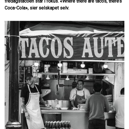
fredagstacoen står i fokus. «Where there are tacos, there’s
Coca-Cola», sier selskapet selv.