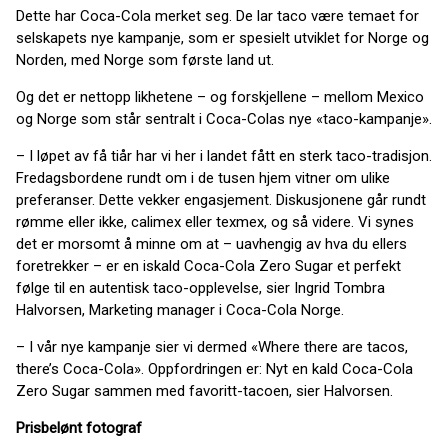
Dette har Coca-Cola merket seg. De lar taco være temaet for
selskapets nye kampanje, som er spesielt utviklet for Norge og
Norden, med Norge som første land ut.
Og det er nettopp likhetene – og forskjellene – mellom Mexico
og Norge som står sentralt i Coca-Colas nye «taco-kampanje».
– I løpet av få tiår har vi her i landet fått en sterk taco-tradisjon.
Fredagsbordene rundt om i de tusen hjem vitner om ulike
preferanser. Dette vekker engasjement. Diskusjonene går rundt
rømme eller ikke, calimex eller texmex, og så videre. Vi synes
det er morsomt å minne om at – uavhengig av hva du ellers
foretrekker – er en iskald Coca-Cola Zero Sugar et perfekt
følge til en autentisk taco-opplevelse, sier Ingrid Tombra
Halvorsen, Marketing manager i Coca-Cola Norge.
– I vår nye kampanje sier vi dermed «Where there are tacos,
there’s Coca-Cola». Oppfordringen er: Nyt en kald Coca-Cola
Zero Sugar sammen med favoritt-tacoen, sier Halvorsen.
Prisbelønt fotograf