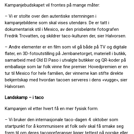
Kampanjebudskapet vil frontes på mange måter:
– Vi er stolte over den autentiske stemningen i
kampanjebildene som skal vises utendørs. De er tatt i
dokumentarisk stil i Mexico, av den prisbelønte fotografen
Fredrik Trovatten, og skildrer taco-kulturen der, sier Halvorsen.
– Andre elementer er en film som vil gå både på TV og digitale
flater, en 3D-fotoutstilling på Jernbanetorget, materiell i butikk,
samarbeid med Old El Paso i utvalgte butikker og QR-koder på
emballasje som lar folk vinne fine premier. Hovedpremien er en
tur til Mexico for hele familien, der vinnerne kan stifte direkte
bekjentskap med hvordan tacoen serveres i dens «vugge», sier
Halvorsen.
Landskamp – i taco
Kampanjen vil etter hvert få en mer fysisk form.
– Vi bruker den internasjonale taco-dagen 4. oktober som
startpunkt for å kommunisere at folk selv skal få smake seg
frem til om deres tacopreferanser ligger tettest på norske eller