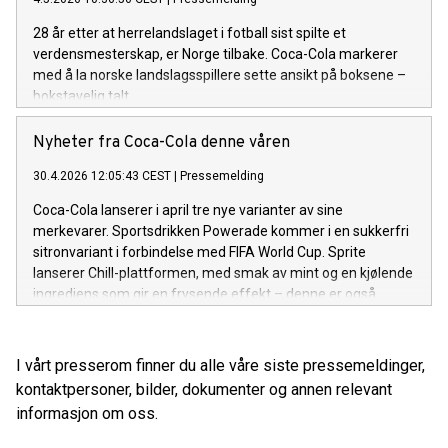
28 år etter at herrelandslaget i fotball sist spilte et
verdensmesterskap, er Norge tilbake. Coca-Cola markerer
med å la norske landslagsspillere sette ansikt på boksene –
bokstavelig talt.
Nyheter fra Coca-Cola denne våren
30.4.2026 12:05:43 CEST
|
Pressemelding
Coca-Cola lanserer i april tre nye varianter av sine
merkevarer. Sportsdrikken Powerade kommer i en sukkerfri
sitronvariant i forbindelse med FIFA World Cup. Sprite
lanserer Chill-plattformen, med smak av mint og en kjølende
ingrediens som gir en frysende effekt – denne er også
sukkerfri. Og Fanta kommer med Crimson-Cherry, med
smak av eple og kirsebær, i et samarbeid med Xbox.
I vårt presserom finner du alle våre siste pressemeldinger,
kontaktpersoner, bilder, dokumenter og annen relevant
informasjon om oss.