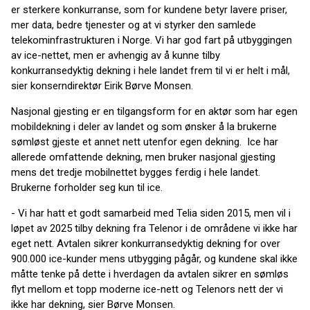
er sterkere konkurranse, som for kundene betyr lavere priser,
mer data, bedre tjenester og at vi styrker den samlede
telekominfrastrukturen i Norge. Vi har god fart på utbyggingen
av ice-nettet, men er avhengig av å kunne tilby
konkurransedyktig dekning i hele landet frem til vi er helt i mål,
sier konserndirektør Eirik Børve Monsen.
Nasjonal gjesting er en tilgangsform for en aktør som har egen
mobildekning i deler av landet og som ønsker å la brukerne
sømløst gjeste et annet nett utenfor egen dekning. Ice har
allerede omfattende dekning, men bruker nasjonal gjesting
mens det tredje mobilnettet bygges ferdig i hele landet.
Brukerne forholder seg kun til ice.
- Vi har hatt et godt samarbeid med Telia siden 2015, men vil i
løpet av 2025 tilby dekning fra Telenor i de områdene vi ikke har
eget nett. Avtalen sikrer konkurransedyktig dekning for over
900.000 ice-kunder mens utbygging pågår, og kundene skal ikke
måtte tenke på dette i hverdagen da avtalen sikrer en sømløs
flyt mellom et topp moderne ice-nett og Telenors nett der vi
ikke har dekning, sier Børve Monsen.