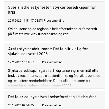
behandlingsmetoder.
Spesialisthelsetjenesten styrker beredskapen for
krig
22.5.2026 11:51:47 CEST
|
Pressemelding
Sykehusene og de regionale helseforetakene er forberedt
på å møte nye krav til beredskap og krig.
Årets styringsdokument: Dette blir viktig for
sjukehusa i vest i 2026
12.2.2026 10:18:57 CET
|
Pressemelding
Styrka beredskap, høgare fart i digitalisering, meir målretta
bruk av ressursane, betre pasientforløp og å utvikle, behalde
og rekruttere medarbeidarar. Det er alle tema som blir
viktige for sjukehusa på vestlandet i 2026.
Dette er dei nye styra i helseføretaka i Helse Vest
20.1.2026 09:59:05 CET
|
Pressemelding