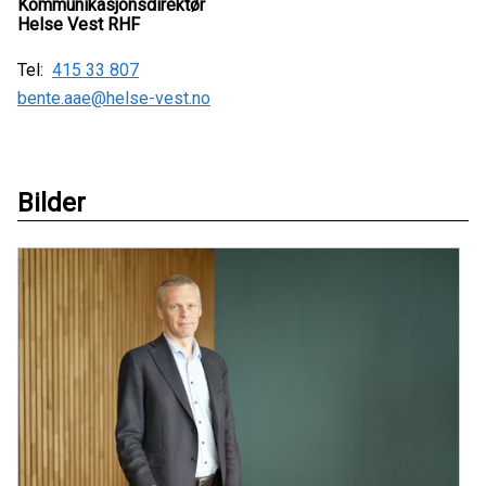
Kommunikasjonsdirektør
Helse Vest RHF
Tel:
415 33 807
bente.aae@helse-vest.no
Bilder