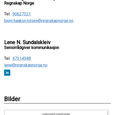
Regnskap Norge
Tel:
90627321
bjorn.haakon.nilsen@regnskapnorge.no
Lene N. Sundalskleiv
Seniorrådgiver kommunikasjon
Tel:
47314948
lene@regnskapnorge.no
Bilder