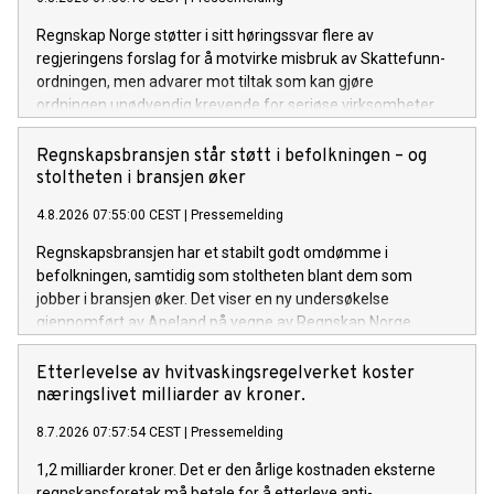
Regnskap Norge støtter i sitt høringssvar flere av
regjeringens forslag for å motvirke misbruk av Skattefunn-
ordningen, men advarer mot tiltak som kan gjøre
ordningen unødvendig krevende for seriøse virksomheter.
Regnskapsbransjen står støtt i befolkningen – og
stoltheten i bransjen øker
4.8.2026 07:55:00 CEST
|
Pressemelding
Regnskapsbransjen har et stabilt godt omdømme i
befolkningen, samtidig som stoltheten blant dem som
jobber i bransjen øker. Det viser en ny undersøkelse
gjennomført av Apeland på vegne av Regnskap Norge.
Etterlevelse av hvitvaskingsregelverket koster
næringslivet milliarder av kroner.
8.7.2026 07:57:54 CEST
|
Pressemelding
1,2 milliarder kroner. Det er den årlige kostnaden eksterne
regnskapsforetak må betale for å etterleve anti-