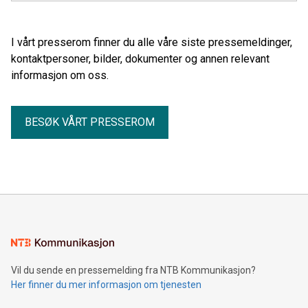
rammebetingelser som står seg over tid og gjennom
regjeringsskifter, sier Rune Aale-Hansen, adm. direktør i
Regnskap Norge.
I vårt presserom finner du alle våre siste pressemeldinger,
kontaktpersoner, bilder, dokumenter og annen relevant
informasjon om oss.
BESØK VÅRT PRESSEROM
Vil du sende en pressemelding fra NTB Kommunikasjon?
Her finner du mer informasjon om tjenesten