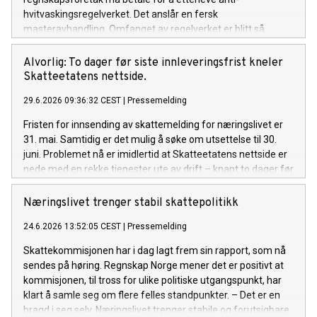
hvitvaskingsregelverket. Det anslår en fersk
masteravhandling. Omfanget av regelverket er blitt så
krevende at det er på overtid å se på forenklingsmuligheter,
mener Rune Aale-Hansen, administrerende direktør i
Alvorlig: To dager før siste innleveringsfrist kneler
Regnskap Norge.
Skatteetatens nettside.
29.6.2026 09:36:32 CEST
|
Pressemelding
Fristen for innsending av skattemelding for næringslivet er
31. mai. Samtidig er det mulig å søke om utsettelse til 30.
juni. Problemet nå er imidlertid at Skatteetatens nettside er
nede med en rekke tjenester ute av drift – knapt to dager før
den utsatte fristen. - Dette er ugreit. Den siste tiden har vært
krevende for næringslivet i forbindelse med omlegging fra
Næringslivet trenger stabil skattepolitikk
Altinn 2 til Altinn 3. Nå kommer dette på toppen og skaper
24.6.2026 13:52:05 CEST
|
Pressemelding
ytterligere usikkerhet og heft rett før siste frist, sier Rune
Aale-Hansen, adm. direktør i Regnskap Norge.
Skattekommisjonen har i dag lagt frem sin rapport, som nå
sendes på høring. Regnskap Norge mener det er positivt at
kommisjonen, til tross for ulike politiske utgangspunkt, har
klart å samle seg om flere felles standpunkter. – Det er en
bragd i seg selv. Næringslivet trenger stabile og forutsigbare