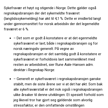
Sykefravær et høyt og stigende i Norge. Dette gjelder også
regnskapsbransjen der det sykemeldte fraværet
(langtidssykemelding) har økt til 4,1 %. Dette er imidlertid langt
under gjennomsnittet for norsk arbeidsliv der det legemeldte
fraværet er 6 %.
– Det som er godt å konstatere er at det egenmeldte
sykefraværet er lavt; både i regnskapsbransjen og for
norsk næringsliv generelt. På vegne av
regnskapsbransjen er det samtidig godt å konstatere er
sykefraværet er forholdsvis lavt sammenliknet med
resten av arbeidslivet, sier Rune Aale-Hansen adm.
direktør i Regnskap Norge:
– Generelt er sykefraværet i regnskapsbransjen ganske
stabilt, men de siste årene ser vi at det har økt. Som bak
alle sykefraværstall er det nok også i regnskapsbransjen
ulike årsaker til denne utviklingen. Et spesielt forhold som
jeg likevel tror har gjort seg gjeldende som alvorlig
stressfaktor, er den omfattende omstillingen