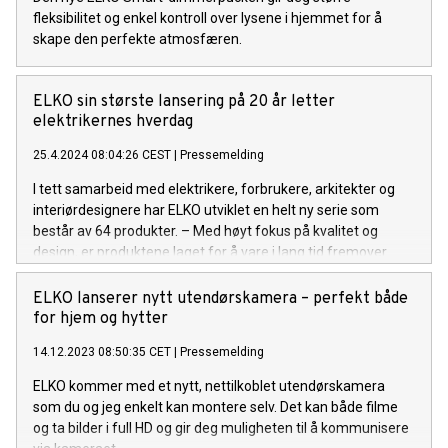
fleksibilitet og enkel kontroll over lysene i hjemmet for å
skape den perfekte atmosfæren.
ELKO sin største lansering på 20 år letter
elektrikernes hverdag
25.4.2024 08:04:26 CEST
|
Pressemelding
I tett samarbeid med elektrikere, forbrukere, arkitekter og
interiørdesignere har ELKO utviklet en helt ny serie som
består av 64 produkter. – Med høyt fokus på kvalitet og
design, er produktene laget for å vare i lang tid fremover.
ELKO lanserer nytt utendørskamera – perfekt både
for hjem og hytter
14.12.2023 08:50:35 CET
|
Pressemelding
ELKO kommer med et nytt, nettilkoblet utendørskamera
som du og jeg enkelt kan montere selv. Det kan både filme
og ta bilder i full HD og gir deg muligheten til å kommunisere