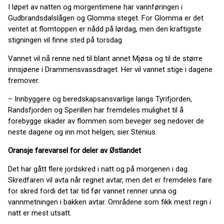
I løpet av natten og morgentimene har vannføringen i
Gudbrandsdalslågen og Glomma steget. For Glomma er det
ventet at flomtoppen er nådd på lørdag, men den kraftigste
stigningen vil finne sted på torsdag.
Vannet vil nå renne ned til blant annet Mjøsa og til de større
innsjøene i Drammensvassdraget. Her vil vannet stige i dagene
fremover.
– Innbyggere og beredskapsansvarlige langs Tyrifjorden,
Randsfjorden og Sperillen har fremdeles mulighet til å
forebygge skader av flommen som beveger seg nedover de
neste dagene og inn mot helgen, sier Stenius.
Oransje farevarsel for deler av Østlandet
Det har gått flere jordskred i natt og på morgenen i dag.
Skredfaren vil avta når regnet avtar, men det er fremdeles fare
for skred fordi det tar tid før vannet renner unna og
vannmetningen i bakken avtar. Områdene som fikk mest regn i
natt er mest utsatt.