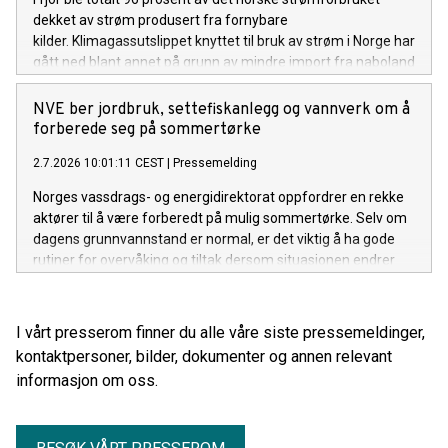
dekket av strøm produsert fra fornybare
kilder. Klimagassutslippet knyttet til bruk av strøm i Norge har
gått ned blant annet på grunn av mindre import fra naboland
med høyere andel kraftproduksjon med klimautslipp. Det
viser NVEs klimadeklarasjon for fysisk levert strøm i 2025.
NVE ber jordbruk, settefiskanlegg og vannverk om å
forberede seg på sommertørke
2.7.2026 10:01:11 CEST
|
Pressemelding
Norges vassdrags- og energidirektorat oppfordrer en rekke
aktører til å være forberedt på mulig sommertørke. Selv om
dagens grunnvannstand er normal, er det viktig å ha gode
rutiner for overvåking og tiltak dersom situasjonen endrer
seg gjennom sommeren.
I vårt presserom finner du alle våre siste pressemeldinger,
kontaktpersoner, bilder, dokumenter og annen relevant
informasjon om oss.