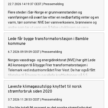
22.7.2026 14:19:37 CEST
|
Pressemelding
Flere steder i Sør-Norge er grunnvannstanden og
vannføringen nå svært lav etter en nedbørfattig vinter og en
varm, tørr sommer. NVE ber vannverkseiere, brønneiere og
andre som tar ut vann om å følge utviklingen og være
forberedt på å gjøre vannbesparende tiltak om det ikke
kommer mye regn de neste ukene.
Lede får bygge transformatorstasjon i Bamble
kommune
6.7.2026 09:59:09 CEST
|
Pressemelding
Norges vassdrags- og energidirektorat (NVE) har gitt Lede
AS konsesjon til å bygge Frier transformatorstasjon i
Telemark ved industriområdet Frier Vest. De har også fått
tillatelse til å bygge to parallelle kraftledninger på 5,5
kilometer, for å knytte stasjonen til Herum
transformatorstasjon.
Laveste klimagassutslipp knyttet til norsk
strømforbruk siden 2020
3.7.2026 11:28:53 CEST
|
Pressemelding
I fjor ble totalt 96 prosent av det norske strømforbruket