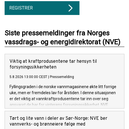
REGISTRER
Siste pressemeldinger fra Norges
vassdrags- og energidirektorat (NVE)
Viktig at kraftprodusentene tar hensyn til
forsyningssikkerheten
5.8.2026 13:00:00 CEST
|
Pressemelding
Fyllingsgraden i de norske vannmagasinene økte litt forrige
uke, men er fremdeles lav for årstiden. I denne situasjonen
er det viktig at vannkraftprodusentene tar inn over seg
ansvaret de har for vinterens forsyningssikkerhet. NVE
følger utviklingen av kraftsituasjonen, i tett dialog med
Statnett. Om nødvendig vil NVE innføre en
Tørt og lite vann i deler av Sør-Norge: NVE ber
rapporteringsordning for kraftprodusentene.
vannverks- og brønneiere følge med