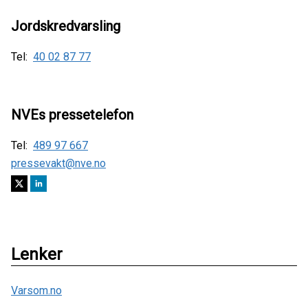
Jordskredvarsling
Tel:
40 02 87 77
NVEs pressetelefon
Tel:
489 97 667
pressevakt@nve.no
Lenker
Varsom.no