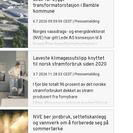
som tar ut vann om å følge utviklingen
transformatorstasjon i Bamble
og være forberedt på å gjøre
kommune
vannbesparende tiltak om det ikke
6.7.2026 09:59:09 CEST
|
Pressemelding
kommer mye regn de neste ukene.
Norges vassdrags- og energidirektorat
(NVE) har gitt Lede AS konsesjon til å
bygge Frier transformatorstasjon i
Telemark ved industriområdet Frier
Vest. De har også fått tillatelse til å
Laveste klimagassutslipp knyttet
bygge to parallelle kraftledninger på 5,5
til norsk strømforbruk siden 2020
kilometer, for å knytte stasjonen til
3.7.2026 11:28:53 CEST
|
Pressemelding
Herum transformatorstasjon.
I fjor ble totalt 96 prosent av det norske
strømforbruket dekket av strøm
produsert fra fornybare
kilder. Klimagassutslippet knyttet til bruk
av strøm i Norge har gått ned blant
annet på grunn av mindre import fra
NVE ber jordbruk, settefiskanlegg
naboland med høyere andel
og vannverk om å forberede seg på
kraftproduksjon med klimautslipp. Det
sommertørke