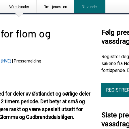
Våre kunder
Om tjenesten
Bli kunde
 for flom og
Følg pre
vassdrag
Registrer deg
 (NVE)
|
Pressemelding
sakene fra No
fortløpende. 
REGISTRE
ed for deler av Østlandet og sørlige deler
12 timers periode. Det betyr at små og
gere raskt og være spesielt utsatt for
Siste pr
m Glomma og Gudbrandsdalslågen.
vassdrag