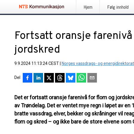
Hjem
Følg innhold
Fortsatt oransje farenivå
jordskred
9.9.2024 11:13:24 CEST
|
Norges vassdrags- og energidirektorat
Del
Det er fortsatt oransje farenivå for flom og jordskr
av Trøndelag. Det er ventet mye regn i løpet av en 
bratte vassdrag, elver, bekker og skråninger vil rea
flom og skred – og ikke bare de store elvene so