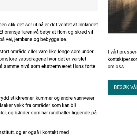
en slik det ser ut nå er det ventet at Innlandet
Et oransje farenivå betyr at flom og skred vil
på vei, jernbane og bebyggelse.
e stort område eller vare like lenge som under
I vårt presse
omstore vassdragene hvor det er varslet
kontaktperson
e på samme nivå som ekstremværet Hans førte
om oss.
BESØK VÅ
 å rydd stikkrenner, kummer og andre vannveier
rdisaker vekk fra områder som kan bli
ler, og bønder som har rundballer liggende på
stitutt, og er også i kontakt med