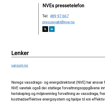
NVEs pressetelefon
Tel:
489 97 667
pressevakt@nve.no
Lenker
varsom.no
Noregs vassdrags- og energidirektorat (NVE) har ansvar f
NVE varetek også dei statlege forvaltningsoppgåvene inn
heilskapleg og miljøvennleg forvaltning av vassdraga, fre
kostnadseffektive energisystem og hjelpe til ein effektiv