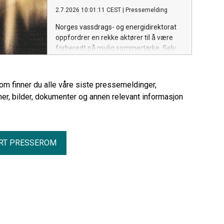
viser NVEs klimadeklarasjon for fysisk
2.7.2026 10:01:11 CEST
|
Pressemelding
levert strøm i 2025.
Norges vassdrags- og energidirektorat
oppfordrer en rekke aktører til å være
forberedt på mulig sommertørke. Selv
om dagens grunnvannstand er normal,
er det viktig å ha gode rutiner for
overvåking og tiltak dersom situasjonen
rom finner du alle våre siste pressemeldinger,
endrer seg gjennom sommeren.
er, bilder, dokumenter og annen relevant informasjon
RT PRESSEROM