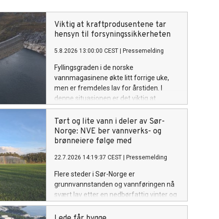
Viktig at kraftprodusentene tar
hensyn til forsyningssikkerheten
5.8.2026 13:00:00 CEST
|
Pressemelding
Fyllingsgraden i de norske
vannmagasinene økte litt forrige uke,
men er fremdeles lav for årstiden. I
denne situasjonen er det viktig at
vannkraftprodusentene tar inn over seg
ansvaret de har for vinterens
Tørt og lite vann i deler av Sør-
forsyningssikkerhet. NVE følger
Norge: NVE ber vannverks- og
utviklingen av kraftsituasjonen, i tett
brønneiere følge med
dialog med Statnett. Om nødvendig vil
22.7.2026 14:19:37 CEST
|
Pressemelding
NVE innføre en rapporteringsordning for
kraftprodusentene.
Flere steder i Sør-Norge er
grunnvannstanden og vannføringen nå
svært lav etter en nedbørfattig vinter og
en varm, tørr sommer. NVE ber
vannverkseiere, brønneiere og andre
Lede får bygge