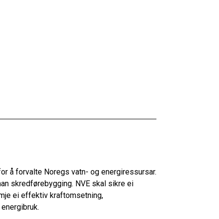
or å forvalte Noregs vatn- og energiressursar.
an skredførebygging. NVE skal sikre ei
mje ei effektiv kraftomsetning,
 energibruk.