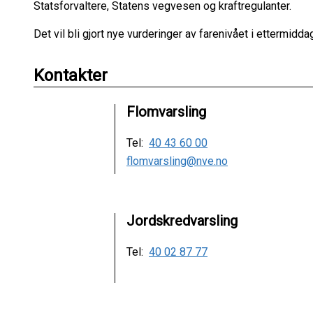
Statsforvaltere, Statens vegvesen og kraftregulanter.
Det vil bli gjort nye vurderinger av farenivået i ettermiddag,
Kontakter
Flomvarsling
Tel:
40 43 60 00
flomvarsling@nve.no
Jordskredvarsling
Tel:
40 02 87 77