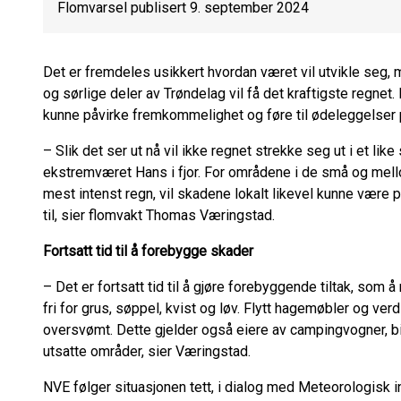
Flomvarsel publisert 9. september 2024
Det er fremdeles usikkert hvordan været vil utvikle seg, m
og sørlige deler av Trøndelag vil få det kraftigste regnet. 
kunne påvirke fremkommelighet og føre til ødeleggelser 
– Slik det ser ut nå vil ikke regnet strekke seg ut i et lik
ekstremværet Hans i fjor. For områdene i de små og mell
mest intenst regn, vil skadene lokalt likevel kunne vær
til, sier flomvakt Thomas Væringstad.
Fortsatt tid til å forebygge skader
– Det er fortsatt tid til å gjøre forebyggende tiltak, som
fri for grus, søppel, kvist og løv. Flytt hagemøbler og ve
oversvømt. Dette gjelder også eiere av campingvogner, bi
utsatte områder, sier Væringstad.
NVE følger situasjonen tett, i dialog med Meteorologisk in