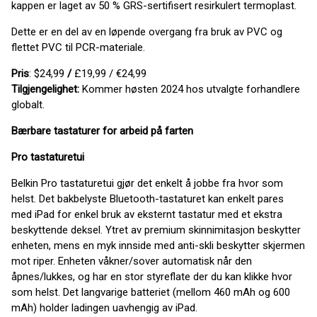
kappen er laget av 50 % GRS-sertifisert resirkulert termoplast.
Dette er en del av en løpende overgang fra bruk av PVC og
flettet PVC til PCR-materiale.
Pris
: $24,99
/
£19,99 / €24,99
Tilgjengelighet:
Kommer høsten 2024 hos utvalgte forhandlere
globalt.
Bærbare tastaturer for arbeid på farten
Pro tastaturetui
Belkin Pro tastaturetui gjør det enkelt å jobbe fra hvor som
helst. Det bakbelyste Bluetooth-tastaturet kan enkelt pares
med iPad for enkel bruk av eksternt tastatur med et ekstra
beskyttende deksel. Ytret av premium skinnimitasjon beskytter
enheten, mens en myk innside med anti-skli beskytter skjermen
mot riper. Enheten våkner/sover automatisk når den
åpnes/lukkes, og har en stor styreflate der du kan klikke hvor
som helst. Det langvarige batteriet (mellom 460 mAh og 600
mAh) holder ladingen uavhengig av iPad.