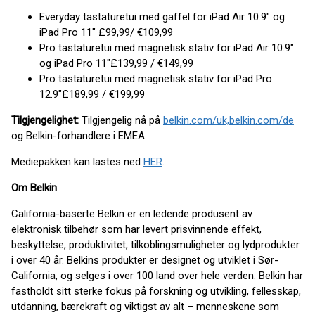
Everyday tastaturetui med gaffel for iPad Air 10.9" og
iPad Pro 11" £99,99/ €109,99
Pro tastaturetui med magnetisk stativ for iPad Air 10.9"
og iPad Pro 11"
£139,99 / €149,99
Pro tastaturetui med magnetisk stativ for iPad Pro
12.9"
£189,99 / €199,99
Tilgjengelighet:
Tilgjengelig nå på
belkin.com/uk,
belkin.com/de
og Belkin-forhandlere i EMEA.
Mediepakken kan lastes ned
HER
.
Om Belkin
California-baserte Belkin er en ledende produsent av
elektronisk tilbehør som har levert prisvinnende effekt,
beskyttelse, produktivitet, tilkoblingsmuligheter og lydprodukter
i over 40 år. Belkins produkter er designet og utviklet i Sør-
California, og selges i over 100 land over hele verden. Belkin har
fastholdt sitt sterke fokus på forskning og utvikling, fellesskap,
utdanning, bærekraft og viktigst av alt – menneskene som