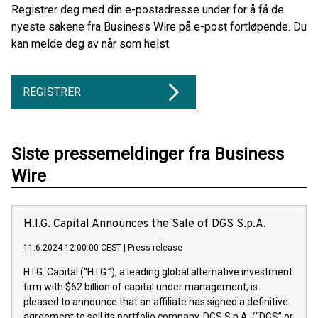
Registrer deg med din e-postadresse under for å få de
nyeste sakene fra Business Wire på e-post fortløpende. Du
kan melde deg av når som helst.
REGISTRER
Siste pressemeldinger fra Business
Wire
H.I.G. Capital Announces the Sale of DGS S.p.A.
11.6.2024 12:00:00 CEST
|
Press release
H.I.G. Capital (“H.I.G.”), a leading global alternative investment
firm with $62 billion of capital under management, is
pleased to announce that an affiliate has signed a definitive
agreement to sell its portfolio company, DGS S.p.A. (“DGS” or