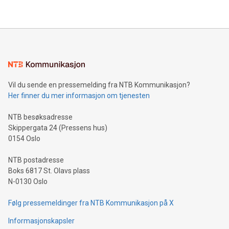
company leads the way with key international data
The UEFA Top Scorer Trophy presented by Alipay+ is
compression standards for the video indust
unveiled for UEFA EURO 2024™ (Photo: Business Wire)
Sculpted in the shape of the Chinese character “支”
(pronounced zhi, and meaning payment as well as support),
the trophy reflects Alipay+’s dedication to supporting
consumers to enjoy seamless payment and a broad choice
of deals using their preferred payment methods while
Vil du sende en pressemelding fra NTB Kommunikasjon?
traveling abroad. The character also resembles the fleeting
Her finner du mer informasjon om tjenesten
moment of a barefooted striker poised to shoot, evoking the
original beauty and power of football – a game that united
NTB besøksadresse
people across the wo
Skippergata 24 (Pressens hus)
0154 Oslo
NTB postadresse
Boks 6817 St. Olavs plass
N-0130 Oslo
Følg pressemeldinger fra NTB Kommunikasjon på X
Informasjonskapsler