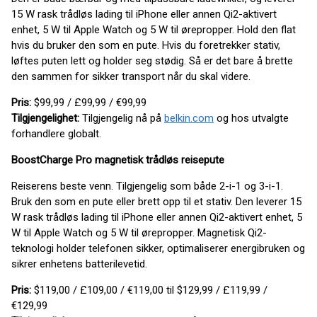
15 W rask trådløs lading til iPhone eller annen Qi2-aktivert
enhet, 5 W til Apple Watch og 5 W til ørepropper. Hold den flat
hvis du bruker den som en pute. Hvis du foretrekker stativ,
løftes puten lett og holder seg stødig. Så er det bare å brette
den sammen for sikker transport når du skal videre.
Pris:
$99,99 / £99,99 / €99,99
Tilgjengelighet:
Tilgjengelig nå på
belkin.com
og hos utvalgte
forhandlere globalt.
BoostCharge Pro magnetisk trådløs reisepute
Reiserens beste venn. Tilgjengelig som både 2-i-1 og 3-i-1.
Bruk den som en pute eller brett opp til et stativ. Den leverer 15
W rask trådløs lading til iPhone eller annen Qi2-aktivert enhet, 5
W til Apple Watch og 5 W til ørepropper. Magnetisk Qi2-
teknologi holder telefonen sikker, optimaliserer energibruken og
sikrer enhetens batterilevetid.
Pris:
$119,00 / £109,00 / €119,00 til $129,99 / £119,99 /
€129,99