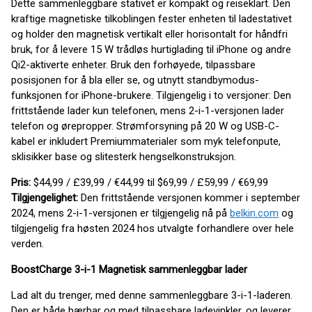
Dette sammenleggbare stativet er kompakt og reiseklart. Den
kraftige magnetiske tilkoblingen fester enheten til ladestativet
og holder den magnetisk vertikalt eller horisontalt for håndfri
bruk, for å levere 15 W trådløs hurtiglading til iPhone og andre
Qi2-aktiverte enheter. Bruk den forhøyede, tilpassbare
posisjonen for å bla eller se, og utnytt standbymodus-
funksjonen for iPhone-brukere. Tilgjengelig i to versjoner: Den
frittstående lader kun telefonen, mens 2-i-1-versjonen lader
telefon og ørepropper. Strømforsyning på 20 W og USB-C-
kabel er inkludert Premiummaterialer som myk telefonpute,
sklisikker base og slitesterk hengselkonstruksjon.
Pris:
$44,99 / £39,99 / €44,99 til $69,99 / £59,99 / €69,99
Tilgjengelighet:
Den frittstående versjonen kommer i september
2024, mens 2-i-1-versjonen er tilgjengelig nå på
belkin.com
og
tilgjengelig fra høsten 2024 hos utvalgte forhandlere over hele
verden.
BoostCharge 3-i-1 Magnetisk sammenleggbar lader
Lad alt du trenger, med denne sammenleggbare 3-i-1-laderen.
Den er både bærbar og med tilpassbare ladevinkler, og leverer