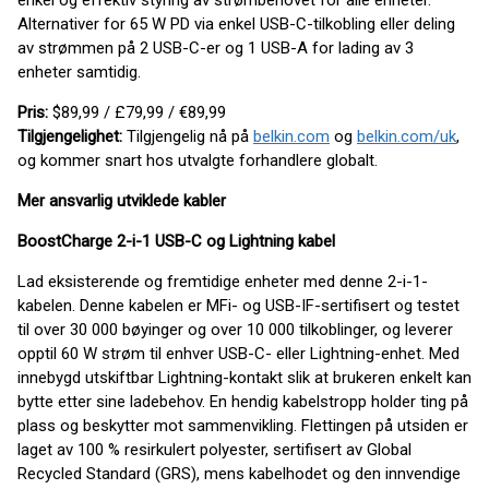
enkel og effektiv styring av strømbehovet for alle enheter.
Alternativer for 65 W PD via enkel USB-C-tilkobling eller deling
av strømmen på 2 USB-C-er og 1 USB-A for lading av 3
enheter samtidig.
Pris:
$89,99 / £79,99 / €89,99
Tilgjengelighet:
Tilgjengelig nå på
belkin.com
og
belkin.com/uk
,
og kommer snart hos utvalgte forhandlere globalt.
Mer ansvarlig utviklede kabler
BoostCharge 2-i-1 USB-C og Lightning kabel
Lad eksisterende og fremtidige enheter med denne 2-i-1-
kabelen. Denne kabelen er MFi- og USB-IF-sertifisert og testet
til over 30 000 bøyinger og over 10 000 tilkoblinger, og leverer
opptil 60 W strøm til enhver USB-C- eller Lightning-enhet. Med
innebygd utskiftbar Lightning-kontakt slik at brukeren enkelt kan
bytte etter sine ladebehov. En hendig kabelstropp holder ting på
plass og beskytter mot sammenvikling. Flettingen på utsiden er
laget av 100 % resirkulert polyester, sertifisert av Global
Recycled Standard (GRS), mens kabelhodet og den innvendige