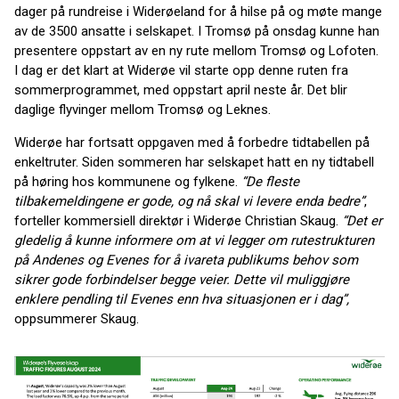
dager på rundreise i Widerøeland for å hilse på og møte mange
av de 3500 ansatte i selskapet. I Tromsø på onsdag kunne han
presentere oppstart av en ny rute mellom Tromsø og Lofoten.
I dag er det klart at Widerøe vil starte opp denne ruten fra
sommerprogrammet, med oppstart april neste år. Det blir
daglige flyvinger mellom Tromsø og Leknes.
Widerøe har fortsatt oppgaven med å forbedre tidtabellen på
enkeltruter. Siden sommeren har selskapet hatt en ny tidtabell
på høring hos kommunene og fylkene.
“De fleste
tilbakemeldingene er gode, og nå skal vi levere enda bedre”
,
forteller kommersiell direktør i Widerøe Christian Skaug.
“Det er
gledelig å kunne informere om at vi legger om rutestrukturen
på Andenes og Evenes for å ivareta publikums behov som
sikrer gode forbindelser begge veier. Dette vil muliggjøre
enklere pendling til Evenes enn hva situasjonen er i dag”,
oppsummerer Skaug.