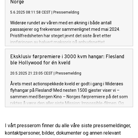
nye kapasitetsrekorder denne sommeren. Men, det finnes
Norge
fortsatt ledige seter.
5.6.2025 08:11:58 CEST
|
Pressemelding
Widerøe rundet av våren med en økning i både antall
passasjerer og frekvenser sammenlignet med mai 2024.
Pristilfredsheten har steget jevnt det siste året etter
innføringen av halvert makspris på anbudsnettet.
Flyselskapet øker kapasiteten ytterligere og legger til rette
for tidenes Norgesferie med et historisk rutetilbud.
Eksklusiv førpremiere i 3000 kvm hangar: Flesland
ble Hollywood for én kveld
20.5.2025 21:23:05 CEST
|
Pressemelding
Årets mest actionspekkede kveld er godt i gang i Widerøes
flyhangar på Flesland! Med nesten 1500 gjester viser vi –
sammen med Bergen Kino – Norges førpremiere på det som
ryktes å være den aller siste Mission: Impossible-filmen. Og
det hele skjer i et autentisk luftfartsmiljø, hvor lukten av
popcorn og jetfuel blandes idet Tom Cruise farer over et
enormt lerret foran hangardøren.
I vårt presserom finner du alle våre siste pressemeldinger,
kontaktpersoner, bilder, dokumenter og annen relevant