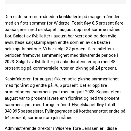
Den siste sommermåneden konkluderte på mange måneder
med en flott sommer for Widerøe. Totalt fløy 8,5 prosent flere
passasjerer med selskapet i august opp mot samme måned i
fjor. Salget av flybilletter i august har vært god og den nylig
avsluttede salgskampanjen endte som én av de beste i
selskapets historie. Vi har solgt 32 prosent flere billetter i
perioden fremover sammenlignet med tilsvarende periode i
2023. Salget av flybilletter på anbudsrutene er opp med 48
prosent og på kommersielle ruter en økning på 24 prosent.
Kabinfaktoren for august fikk en solid økning sammenlignet
med fjoråret og endte på 76,5 prosent. Det er opp fire
prosentpoeng sammenlignet med august 2023. Kapasiteten i
august var to prosent lavere enn fjoråret og ned tre prosent
sammenlignet med forrige måned. Flyselskapet fløy totalt
340.995 passasjerer. Fyllingsgraden på kortbanenettet endte på
64 prosent, samme som juli måned.
Administrerende direktør i Widerøe Tore Jenssen er i disse