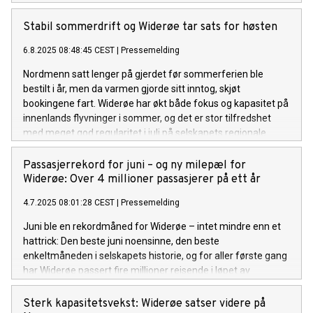
men kabinfaktoren økte.
Stabil sommerdrift og Widerøe tar sats for høsten
6.8.2025 08:48:45 CEST
|
Pressemelding
Nordmenn satt lenger på gjerdet før sommerferien ble
bestilt i år, men da varmen gjorde sitt inntog, skjøt
bookingene fart. Widerøe har økt både fokus og kapasitet på
innenlands flyvninger i sommer, og det er stor tilfredshet
med meget god regularitet i juli på selskapets regionale
ruter.
Passasjerrekord for juni – og ny milepæl for
Widerøe: Over 4 millioner passasjerer på ett år
4.7.2025 08:01:28 CEST
|
Pressemelding
Juni ble en rekordmåned for Widerøe – intet mindre enn et
hattrick: Den beste juni noensinne, den beste
enkeltmåneden i selskapets historie, og for aller første gang
har Widerøe passert fire millioner reisende i løpet av
rullerende 12 måneder. Internasjonale turister strømmer til
Norge for såkalte coolcations, og Widerøe setter samtidig
Sterk kapasitetsvekst: Widerøe satser videre på