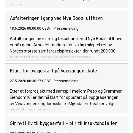
boliger.
Asfalteringen i gang ved Nye Bodø lufthavn
18.6.2026 08:00:00 CEST
|
Pressemelding
Asfalteringen av rulle- og taksebaner ved Nye Bodø lufthavn
er nå i gang. Arbeidet markerer en viktig milepæl i et av
Norges største samferdselsprosjekter, der rundt 200 000
tonn asfalt skal legges de neste sesongene.
Klart for byggestart på Veiavangen skole
27.5.2026 08:30:27 CEST
|
Pressemelding
Etter et forprosjekt med samspill mellom Peab og Drammen
Eiendom KF er det nå klart for oppstart på oppgraderingen
av Veiavangen ungdomsskole i Mjøndalen. Peab er valgt
som totalentreprenør.
Gir nytt liv til byggeavfall – blir til insektshoteller