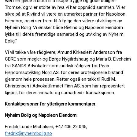
vært en glede å bidra til å skape trygge og gode boliger i
Tromsø, og vi er stolte av hva vi har oppnådd sammen. Vi er
sikre på at Rivtind vil være en utmerket partner for Napoleon
Eiendom, og vi ser frem til å følge den videre utviklingen av
Nyheim Bolig. Vi ønsker både Rivtind og Napoleon Eiendom
lykke til i deres fremtidige samarbeid og utvikling av Nyheim
Bolig."
Vi vil takke våre rådgivere, Amund Kirkeslett Andersson fra
CBRE som megler og Børge Nygårdshaug og Maria B. Elveheim
fra SANDS Advokater som juridisk rådgiver for Peab
Eiendomsutvikling Nord AS, for deres profesjonelle bistand
gjennom hele prosessen. Retter også en takk til Rudi M.
Christensen i Advokatfirmaet Finn AS, som har representert
kjøper, for deres innsats og samarbeid i transaksjonen.
Kontaktpersoner for ytterligere kommentarer:
Nyheim Bolig og Napoleon Eiendom:
Fredrik Lunde Michalsen, +47 406 22 045,
fredrik@nyheimbolig.no