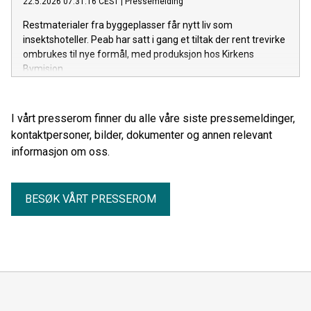
22.5.2026 07:31:16 CEST
|
Pressemelding
Restmaterialer fra byggeplasser får nytt liv som
insektshoteller. Peab har satt i gang et tiltak der rent trevirke
ombrukes til nye formål, med produksjon hos Kirkens
Bymisjon.
I vårt presserom finner du alle våre siste pressemeldinger,
kontaktpersoner, bilder, dokumenter og annen relevant
informasjon om oss.
BESØK VÅRT PRESSEROM