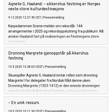
Agnete G. Haaland: – «Akershus festning er Norges
neste store kulturdestinasjon»
9.12.2025 12:27:45 CET
|
Pressemelding
Karpedammen Scene melder om rekordår: 144
arrangementer i 2025 og rekordoppslutning fra publikum. Nå
ønsker Haaland fart på realiseringen av Festningens store
muligheter.
Dronning Margrete gjenoppstår på Akershus
festning
15.9.2025 15:38:03 CEST
|
Pressemelding
Skuespiller Agnete G. Haaland inntar rollen som dronning
Margrete I for delegater fra Nordisk Råd denne uken.
Dronning Margrete (1353-1412) er den eneste dronningen
som har bodd på Akershus festning, og hun er kjent som
kvinnen som grunnla Kalmarunionen.
– En unik ressurs
19.5.2025 10:11:30 CEST
|
Pressemelding