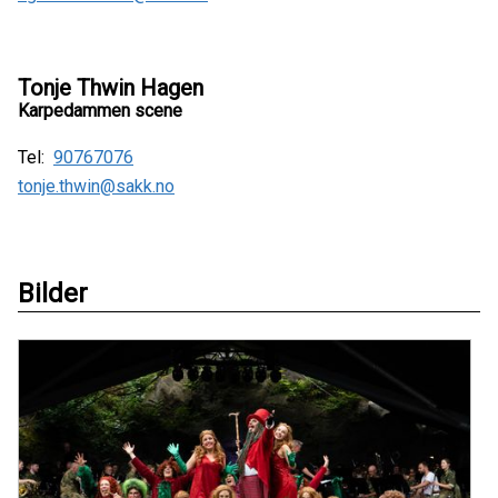
Tonje Thwin Hagen
Karpedammen scene
Tel:
90767076
tonje.thwin@sakk.no
Bilder