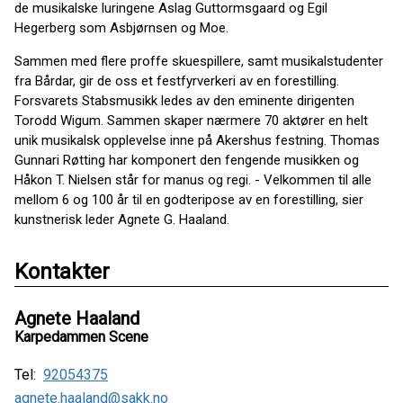
de musikalske luringene Aslag Guttormsgaard og Egil
Hegerberg som Asbjørnsen og Moe.
Sammen med flere proffe skuespillere, samt musikalstudenter
fra Bårdar, gir de oss et festfyrverkeri av en forestilling.
Forsvarets Stabsmusikk ledes av den eminente dirigenten
Torodd Wigum. Sammen skaper nærmere 70 aktører en helt
unik musikalsk opplevelse inne på Akershus festning. Thomas
Gunnari Røtting har komponert den fengende musikken og
Håkon T. Nielsen står for manus og regi. - Velkommen til alle
mellom 6 og 100 år til en godteripose av en forestilling, sier
kunstnerisk leder Agnete G. Haaland.
Kontakter
Agnete Haaland
Karpedammen Scene
Tel:
92054375
agnete.haaland@sakk.no