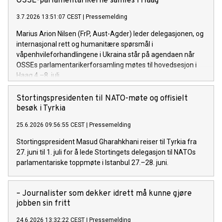
OSSE-parlamentarikerne samles i Haag
3.7.2026 13:51:07 CEST
|
Pressemelding
Marius Arion Nilsen (FrP, Aust-Agder) leder delegasjonen, og
internasjonal rett og humanitære spørsmål i
våpenhvileforhandlingene i Ukraina står på agendaen når
OSSEs parlamentarikerforsamling møtes til hovedsesjon i
Haag 4.–8. juli.
Stortingspresidenten til NATO-møte og offisielt
besøk i Tyrkia
25.6.2026 09:56:55 CEST
|
Pressemelding
Stortingspresident Masud Gharahkhani reiser til Tyrkia fra
27. juni til 1. juli for å lede Stortingets delegasjon til NATOs
parlamentariske toppmøte i Istanbul 27.–28. juni.
– Journalister som dekker idrett må kunne gjøre
jobben sin fritt
24.6.2026 13:32:22 CEST
|
Pressemelding