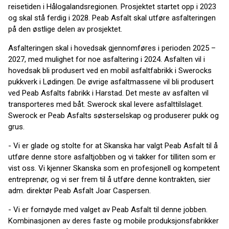
reisetiden i Hålogalandsregionen. Prosjektet startet opp i 2023
og skal stå ferdig i 2028. Peab Asfalt skal utføre asfalteringen
på den østlige delen av prosjektet.
Asfalteringen skal i hovedsak gjennomføres i perioden 2025 –
2027, med mulighet for noe asfaltering i 2024. Asfalten vil i
hovedsak bli produsert ved en mobil asfaltfabrikk i Swerocks
pukkverk i Lødingen. De øvrige asfaltmassene vil bli produsert
ved Peab Asfalts fabrikk i Harstad. Det meste av asfalten vil
transporteres med båt. Swerock skal levere asfalttilslaget.
Swerock er Peab Asfalts søsterselskap og produserer pukk og
grus.
- Vi er glade og stolte for at Skanska har valgt Peab Asfalt til å
utføre denne store asfaltjobben og vi takker for tilliten som er
vist oss. Vi kjenner Skanska som en profesjonell og kompetent
entreprenør, og vi ser frem til å utføre denne kontrakten, sier
adm. direktør Peab Asfalt Joar Caspersen.
- Vi er fornøyde med valget av Peab Asfalt til denne jobben.
Kombinasjonen av deres faste og mobile produksjonsfabrikker