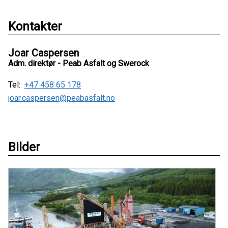
Kontakter
Joar Caspersen
Adm. direktør - Peab Asfalt og Swerock
Tel:
+47 458 65 178
joar.caspersen@peabasfalt.no
Bilder