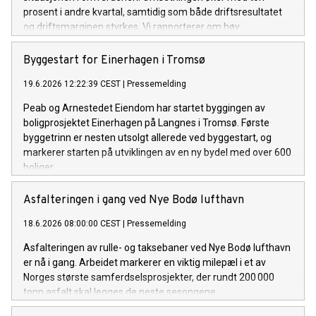
prosent i andre kvartal, samtidig som både driftsresultatet
og driftsmarginen styrkes. Vi rapporterer om høy
ordreinngang i kvartalet, og ordrereserven ligger fortsatt på
et rekordnivå, sier Jesper Göransson, konsernsjef i Peab.
Byggestart for Einerhagen i Tromsø
19.6.2026 12:22:39 CEST
|
Pressemelding
Peab og Arnestedet Eiendom har startet byggingen av
boligprosjektet Einerhagen på Langnes i Tromsø. Første
byggetrinn er nesten utsolgt allerede ved byggestart, og
markerer starten på utviklingen av en ny bydel med over 600
boliger.
Asfalteringen i gang ved Nye Bodø lufthavn
18.6.2026 08:00:00 CEST
|
Pressemelding
Asfalteringen av rulle- og taksebaner ved Nye Bodø lufthavn
er nå i gang. Arbeidet markerer en viktig milepæl i et av
Norges største samferdselsprosjekter, der rundt 200 000
tonn asfalt skal legges de neste sesongene.