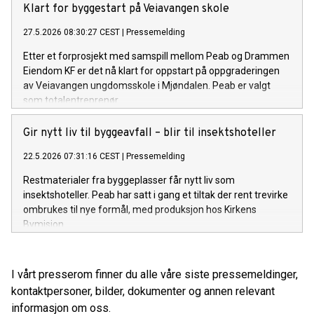
Klart for byggestart på Veiavangen skole
27.5.2026 08:30:27 CEST
|
Pressemelding
Etter et forprosjekt med samspill mellom Peab og Drammen
Eiendom KF er det nå klart for oppstart på oppgraderingen
av Veiavangen ungdomsskole i Mjøndalen. Peab er valgt
som totalentreprenør.
Gir nytt liv til byggeavfall – blir til insektshoteller
22.5.2026 07:31:16 CEST
|
Pressemelding
Restmaterialer fra byggeplasser får nytt liv som
insektshoteller. Peab har satt i gang et tiltak der rent trevirke
ombrukes til nye formål, med produksjon hos Kirkens
Bymisjon.
I vårt presserom finner du alle våre siste pressemeldinger,
kontaktpersoner, bilder, dokumenter og annen relevant
informasjon om oss.