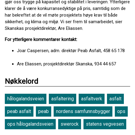
gjør oss trygge på kapasitet og stabilitet i leveringen. Ytterligere
klarer de å være konkurransedyktige på pris, samtidig som de
har bekreftet at de vil møte prosjektets høye krav til både
sikkerhet, og klima og miljø. Vi ser frem til samarbeidet, sier
Skanskas prosjektdirektør, Are Eliassen.
For ytterligere kommentarer kontakt:
Joar Caspersen, adm. direktør Peab Asfalt, 458 65 178
Are Eliassen, prosjektdirektør Skanska, 934 44 657
Nøkkelord
hålogalandsveien
asfaltering
asfaltverk
asfalt
peab asfalt
peab
nordens samfunnsbygger
ops
ops hålogalandsveien
swerock
statens vegvesen