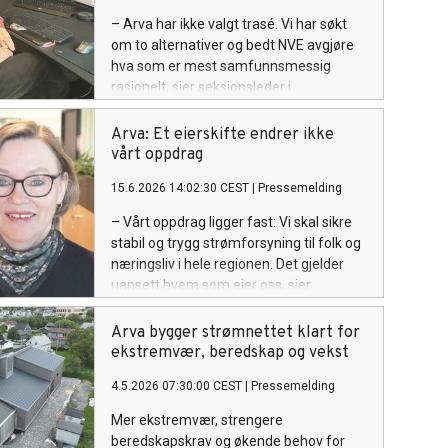
– Arva har ikke valgt trasé. Vi har søkt
om to alternativer og bedt NVE avgjøre
hva som er mest samfunnsmessig
rasjonelt, sier seksjonsleder i
nettstrategi i Arva, Bjørn B. Pedersen.
Arva: Et eierskifte endrer ikke
vårt oppdrag
15.6.2026 14:02:30 CEST
|
Pressemelding
– Vårt oppdrag ligger fast: Vi skal sikre
stabil og trygg strømforsyning til folk og
næringsliv i hele regionen. Det gjelder
uansett hvem som eier oss, sier
administrerende direktør Eirin Kjølstad.
Arva bygger strømnettet klart for
ekstremvær, beredskap og vekst
4.5.2026 07:30:00 CEST
|
Pressemelding
Mer ekstremvær, strengere
beredskapskrav og økende behov for