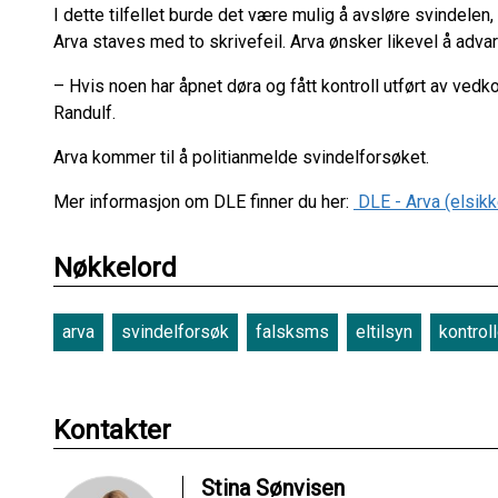
I dette tilfellet burde det være mulig å avsløre svindelen
Arva staves med to skrivefeil. Arva ønsker likevel å advare f
– Hvis noen har åpnet døra og fått kontroll utført av ved
Randulf.
Arva kommer til å politianmelde svindelforsøket.
Mer informasjon om DLE finner du her:
DLE - Arva (elsikk
Nøkkelord
arva
svindelforsøk
falsksms
eltilsyn
kontroll
Kontakter
Stina Sønvisen