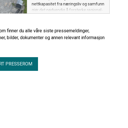
nettkapasitet fra næringsliv og samfunn
gjør det nødvendig å forsterke regional-
og distribusjonsnettet i Nordland og
Troms. I 2025 investerte Arva 607
millioner kroner i strømnettet.
rom finner du alle våre siste pressemeldinger,
er, bilder, dokumenter og annen relevant informasjon
RT PRESSEROM