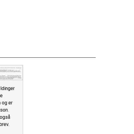
ldinger
se
n og er
son.
 også
brev.