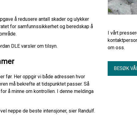
oppgave å redusere antall skader og ulykker
oratet for samfunnssikkerhet og beredskap å
I vårt presse
sområde.
kontaktperson
rdan DLE varsler om tilsyn.
om oss.
mmer
BESØK VÅ
er før. Her oppgir vi både adressen hvor
eren må bekrefte at tidspunktet passer. Så
for å minne om kontrollen. I denne meldinga
 vel neppe de beste intensjoner, sier Randulf.