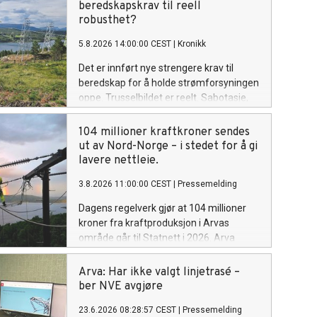
beredskapskrav til reell
robusthet?
5.8.2026 14:00:00 CEST
|
Kronikk
Det er innført nye strengere krav til
beredskap for å holde strømforsyningen
oppe. Trusselbildet er reelt. Sabotasje,
cyberangrep, ekstremvær og en mer
urolig geopolitikk har flyttet beredskap
104 millioner kraftkroner sendes
fra teori til hverdag. Det som nå gjenstår,
ut av Nord-Norge – i stedet for å gi
er det vanskeligste. Nå må vi gå fra krav
lavere nettleie.
til reell robusthet.
3.8.2026 11:00:00 CEST
|
Pressemelding
Dagens regelverk gjør at 104 millioner
kroner fra kraftproduksjon i Arvas
område går til Statnett i 2026. Arva
mener pengene i stedet burde bli
værende i Nord-Norge og komme
Arva: Har ikke valgt linjetrasé –
kundene til gode via lavere nettleie.
ber NVE avgjøre
23.6.2026 08:28:57 CEST
|
Pressemelding