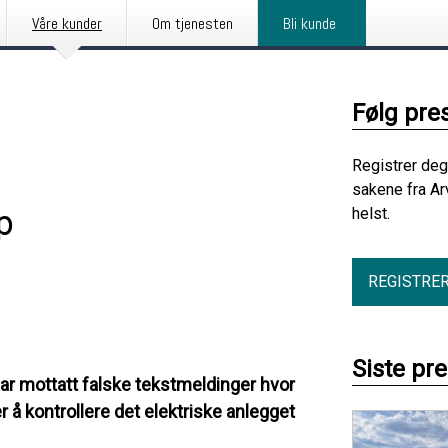
Våre kunder
Om tjenesten
Bli kunde
Følg pre
Registrer deg
sakene fra Ar
p
helst.
REGISTRE
Siste pr
 har mottatt falske tekstmeldinger hvor
 å kontrollere det elektriske anlegget