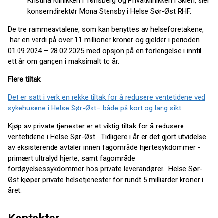
Kristina Klinikken i Tønsberg og Privatklinikken i Skien, sier
konserndirektør Mona Stensby i Helse Sør-Øst RHF.
De tre rammeavtalene, som kan benyttes av helseforetakene,
har en verdi på over 11 millioner kroner og gjelder i perioden
01.09.2024 – 28.02.2025 med opsjon på en forlengelse i inntil
ett år om gangen i maksimalt to år.
Flere tiltak
Det er satt i verk en rekke tiltak for å redusere ventetidene ved
sykehusene i Helse Sør-Øst– både på kort og lang sikt
Kjøp av private tjenester er et viktig tiltak for å redusere
ventetidene i Helse Sør-Øst. Tidligere i år er det gjort utvidelse
av eksisterende avtaler innen fagområde hjertesykdommer -
primært ultralyd hjerte, samt fagområde
fordøyelsessykdommer hos private leverandører. Helse Sør-
Øst kjøper private helsetjenester for rundt 5 milliarder kroner i
året.