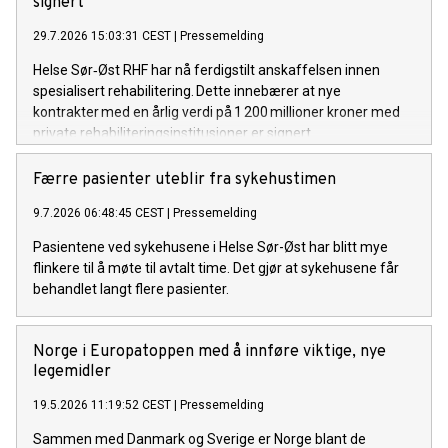
signert
29.7.2026 15:03:31 CEST
|
Pressemelding
Helse Sør‑Øst RHF har nå ferdigstilt anskaffelsen innen
spesialisert rehabilitering. Dette innebærer at nye
kontrakter med en årlig verdi på 1 200 millioner kroner med
private rehabiliteringsinstitusjoner er signert.
Færre pasienter uteblir fra sykehustimen
9.7.2026 06:48:45 CEST
|
Pressemelding
Pasientene ved sykehusene i Helse Sør-Øst har blitt mye
flinkere til å møte til avtalt time. Det gjør at sykehusene får
behandlet langt flere pasienter.
Norge i Europatoppen med å innføre viktige, nye
legemidler
19.5.2026 11:19:52 CEST
|
Pressemelding
Sammen med Danmark og Sverige er Norge blant de