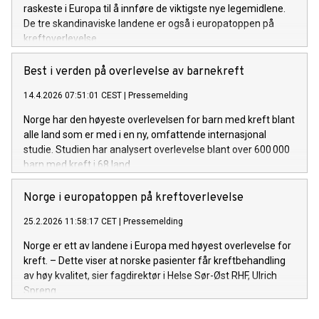
raskeste i Europa til å innføre de viktigste nye legemidlene.
De tre skandinaviske landene er også i europatoppen på
kreftoverlevelse.
Best i verden på overlevelse av barnekreft
14.4.2026 07:51:01 CEST
|
Pressemelding
Norge har den høyeste overlevelsen for barn med kreft blant
alle land som er med i en ny, omfattende internasjonal
studie. Studien har analysert overlevelse blant over 600 000
barn med kreft i 68 land.
Norge i europatoppen på kreftoverlevelse
25.2.2026 11:58:17 CET
|
Pressemelding
Norge er ett av landene i Europa med høyest overlevelse for
kreft. – Dette viser at norske pasienter får kreftbehandling
av høy kvalitet, sier fagdirektør i Helse Sør-Øst RHF, Ulrich
Spreng.